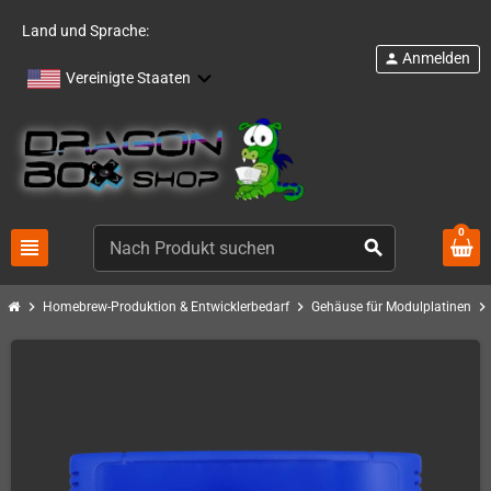
Land und Sprache:
Anmelden
person
Vereinigte Staaten
0
view_headline
search
chevron_right
chevron_right
chevron_right
Homebrew-Produktion & Entwicklerbedarf
Gehäuse für Modulplatinen