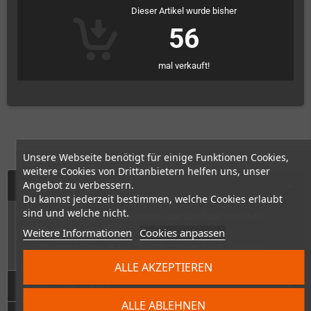
Dieser Artikel wurde bisher
56
mal verkauft!
Unsere Webseite benötigt für einige Funktionen Cookies,
weitere Cookies von Drittanbietern helfen uns, unser
Beschreibung
Angebot zu verbessern.
Du kannst jederzeit bestimmen, welche Cookies erlaubt
sind und welche nicht.
Es handelt sich um einen Nachbau der Gehäuse von SNES
Spielen.
Weitere Informationen
Cookies anpassen
Die Gehäuse passen in alle SNES-Konsolen (JAP/US/EUR)
ALLE AKZEPTIEREN
Technische Daten
ALLE ABLEHNEN