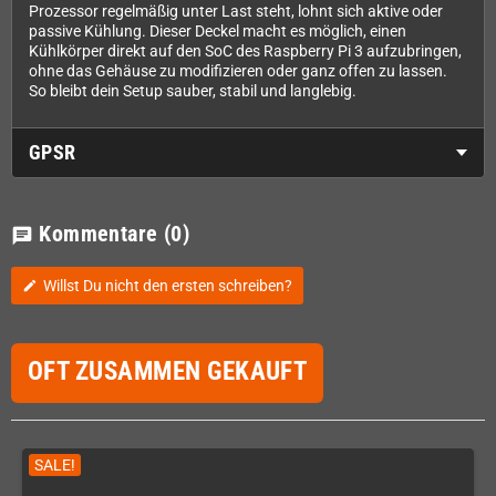
Prozessor regelmäßig unter Last steht, lohnt sich aktive oder
passive Kühlung. Dieser Deckel macht es möglich, einen
Kühlkörper direkt auf den SoC des Raspberry Pi 3 aufzubringen,
ohne das Gehäuse zu modifizieren oder ganz offen zu lassen.
So bleibt dein Setup sauber, stabil und langlebig.
GPSR
Kommentare
(0)
chat
Willst Du nicht den ersten schreiben?
edit
OFT ZUSAMMEN GEKAUFT
SALE!