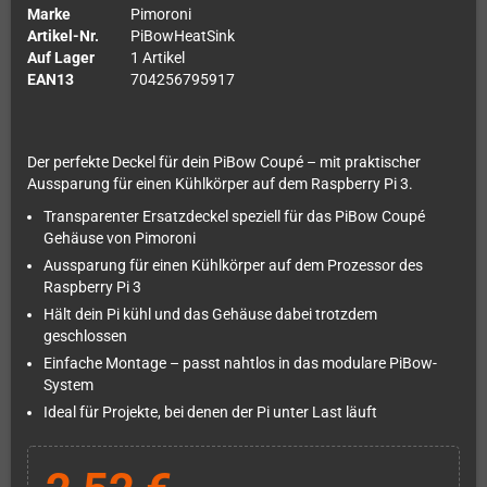
Marke
Pimoroni
Artikel-Nr.
PiBowHeatSink
Auf Lager
1 Artikel
EAN13
704256795917
Der perfekte Deckel für dein PiBow Coupé – mit praktischer
Aussparung für einen Kühlkörper auf dem Raspberry Pi 3.
Transparenter Ersatzdeckel speziell für das PiBow Coupé
Gehäuse von Pimoroni
Aussparung für einen Kühlkörper auf dem Prozessor des
Raspberry Pi 3
Hält dein Pi kühl und das Gehäuse dabei trotzdem
geschlossen
Einfache Montage – passt nahtlos in das modulare PiBow-
System
Ideal für Projekte, bei denen der Pi unter Last läuft