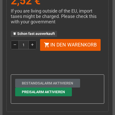
2,52 €
If you are living outside of the EU, import
taxes might be charged. Please check this
with your government
Schon fast ausverkauft
notifications_active
IN DEN WARENKORB
shopping_cart
remove
add
BESTANDSALARM AKTIVIEREN
PREISALARM AKTIVIEREN