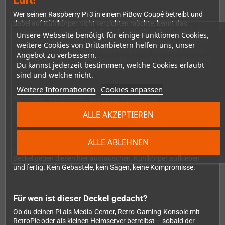
Wer seinen Raspberry Pi 3 in einem PiBow Coupé betreibt und
dabei auf Kühlkörper nicht verzichten möchte, kennt das
Problem: Der originale Deckel gibt keinen Platz für den Heatsink
Unsere Webseite benötigt für einige Funktionen Cookies,
frei. Genau hier kommt diese clevere Erweiterung von Pimoroni
weitere Cookies von Drittanbietern helfen uns, unser
ins Spiel. Der transparente Coupé-Deckel mit Heatsink-Loch ist
Angebot zu verbessern.
die unkomplizierte Lösung, damit dein Pi auch unter Volllast cool
Du kannst jederzeit bestimmen, welche Cookies erlaubt
bleibt – im wahrsten Sinne des Wortes.
sind und welche nicht.
Weitere Informationen
Cookies anpassen
Modular, praktisch, typisch Pimoroni
ALLE AKZEPTIEREN
Das PiBow Gehäuse ist seit Jahren eines der beliebtesten
Raspberry Pi Gehäuse überhaupt – und das nicht ohne Grund.
Das mehrlagige Acryl-Design lässt sich dank des modularen
Aufbaus wunderbar an die eigenen Projekte anpassen. Dieser
ALLE ABLEHNEN
Deckel ist ein perfektes Beispiel dafür: Einfach den Standard-
Deckel gegen diesen hier austauschen, Kühlkörper aufkleben
und fertig. Kein Gebastele, kein Sägen, keine Kompromisse.
Für wen ist dieser Deckel gedacht?
Ob du deinen Pi als Media-Center, Retro-Gaming-Konsole mit
RetroPie oder als kleinen Heimserver betreibst – sobald der