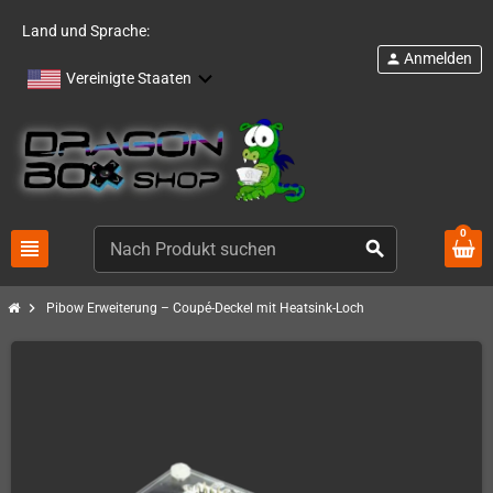
Land und Sprache:
Anmelden
person
Vereinigte Staaten
0
view_headline
search
chevron_right
Pibow Erweiterung – Coupé-Deckel mit Heatsink-Loch