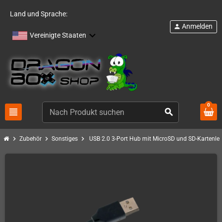
Land und Sprache:
Anmelden
person
Vereinigte Staaten
0
view_headline
search
chevron_right
chevron_right
chevron_right
Zubehör
Sonstiges
USB 2.0 3-Port Hub mit MicroSD und SD-Kartenles