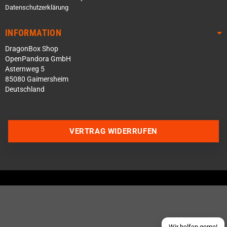
Datenschutzerklärung
INFORMATION
DragonBox Shop
OpenPandora GmbH
Asternweg 5
85080 Gaimersheim
Deutschland
Über WhatsApp schreiben
VERTRAG WIDERRUFEN
Über Telegram schreiben
Discord Server beitreten
Facebook Messenger
Schick uns eine eMail
Wir helfen gerne!