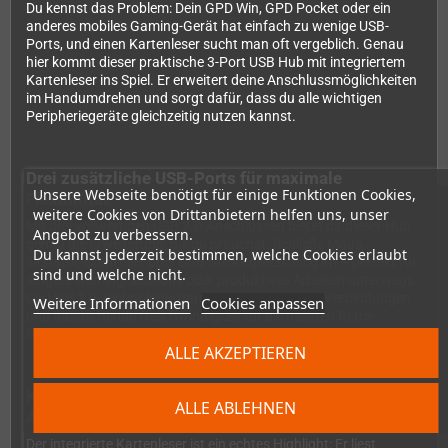
Du kennst das Problem: Dein GPD Win, GPD Pocket oder ein
anderes mobiles Gaming-Gerät hat einfach zu wenige USB-
Ports, und einen Kartenleser sucht man oft vergeblich. Genau
hier kommt dieser praktische 3-Port USB Hub mit integriertem
Kartenleser ins Spiel. Er erweitert deine Anschlussmöglichkeiten
im Handumdrehen und sorgt dafür, dass du alle wichtigen
Peripheriegeräte gleichzeitig nutzen kannst.
Drei zusätzliche USB-Ports für maximale
Unsere Webseite benötigt für einige Funktionen Cookies,
Flexibilität
weitere Cookies von Drittanbietern helfen uns, unser
Mit drei vollwertigen USB 2.0-Anschlüssen bietet dir dieser Hub
Angebot zu verbessern.
genau die Erweiterung, die du brauchst. Schließe Maus,
Du kannst jederzeit bestimmen, welche Cookies erlaubt
Tastatur, Controller oder USB-Sticks gleichzeitig an – perfekt für
sind und welche nicht.
längere Gaming-Sessions oder produktives Arbeiten unterwegs.
Die USB 2.0-Technologie garantiert dabei stabile Verbindungen
Weitere Informationen
Cookies anpassen
und ausreichende Geschwindigkeit für die meisten Retro-
Gaming-Anwendungen.
ALLE AKZEPTIEREN
Kartenleser inklusive – SD und MicroSD ohne
ALLE ABLEHNEN
Adapter
Der integrierte Kartenleser ist ein echtes Highlight: Er liest