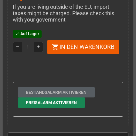
If you are living outside of the EU, import
taxes might be charged. Please check this
with your government
Auf Lager
check
IN DEN WARENKORB
shopping_cart
remove
add
BESTANDSALARM AKTIVIEREN
PREISALARM AKTIVIEREN