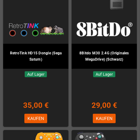
RetroTink HD15 Dongle (Sega
8Bitdo M30 2.4G (Originales
Saturn)
MegaDrive) (Schwarz)
Auf Lager
Auf Lager
35,00 €
29,00 €
KAUFEN
KAUFEN