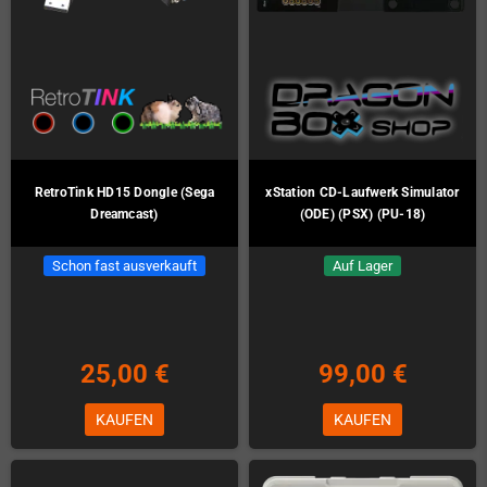
RetroTink HD15 Dongle (Sega
xStation CD-Laufwerk Simulator
Dreamcast)
(ODE) (PSX) (PU-18)
Schon fast ausverkauft
Auf Lager
25,00 €
99,00 €
KAUFEN
KAUFEN