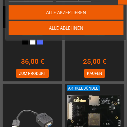
Wingman PS2 Konverter
ALLE AKZEPTIEREN
(Xbox*/PS*/Switch/Bluetooth auf
RetroTink HD15 zu SCART Kabel
PS1/PS2)
ALLE ABLEHNEN
Auf Lager
Auf Lager
36,00 €
25,00 €
ZUM PRODUKT
KAUFEN
ARTIKELBÜNDEL