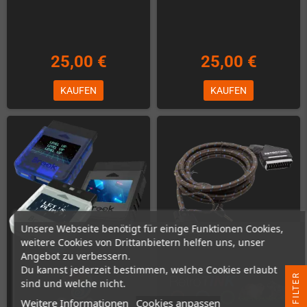
25,00 €
25,00 €
KAUFEN
KAUFEN
Unsere Webseite benötigt für einige Funktionen Cookies,
weitere Cookies von Drittanbietern helfen uns, unser
Angebot zu verbessern.
Du kannst jederzeit bestimmen, welche Cookies erlaubt
R
sind und welche nicht.
Weitere Informationen
Cookies anpassen
F
I
L
T
E