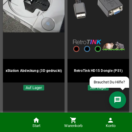
Über WhatsApp schreiben
Über Telegram schreiben
Discord Server beitreten
Facebook Messenger
xStation Abdeckung (3D gedruckt)
RetroTink HD15 Dongle (PS1)
Schick uns eine eMail
Auf Lager
Auf Lager
32,00 €
35,00 €
Start
Warenkorb
Konto
KAUFEN
KAUFEN