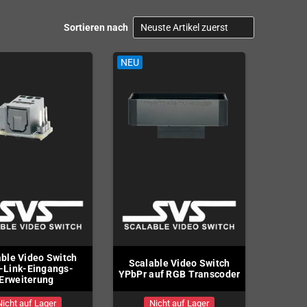
Sortieren nach
NEU
NEU
ble Video Switch
Scalable Video Switch
Scalabl
-Link-Eingangs-
YPbPr auf RGB Transcoder
auf 
Erweiterung
Nicht auf Lager
Nicht auf Lager
N