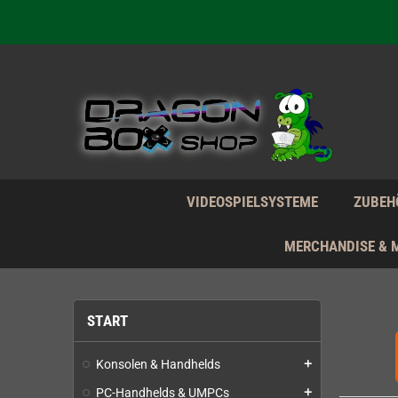
Wir verk
Wir verk
Wir verk
VIDEOSPIELSYSTEME
ZUBEH
MERCHANDISE & 
START
Konsolen & Handhelds
add
PC-Handhelds & UMPCs
add