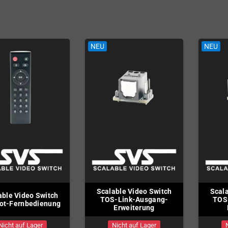
 Mega Drive
NEU
NEU
Scalable Video Switch
Scala
able Video Switch
TOS-Link-Ausgang-
TOS
rot-Fernbedienung
Erweiterung
Nicht auf Lager
Nicht auf Lager