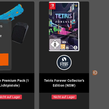
es
e
e Premium Pack (1
Tetris Forever Collector's
River 
Lichtpistole)
Edition (NSW)
Nicht auf Lager
Nicht auf Lager