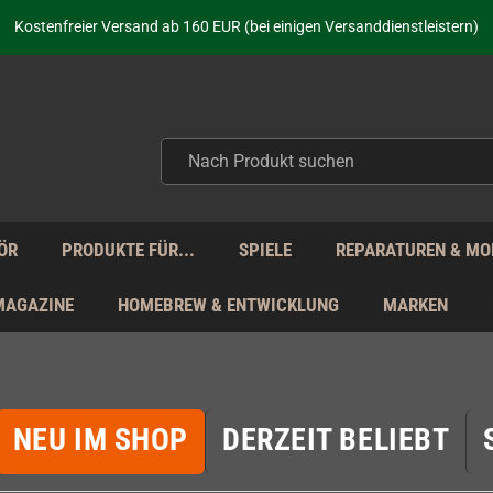
aufen nicht nur - wir KENNEN unsere Produkte. Du brauchst Hilfe? Dann f
Kostenfreier Versand ab 160 EUR (bei einigen Versanddienstleistern)
Seit über 20 Jahren Deine Anlaufstelle für neue Retro-Hardware!
Täglicher Versand Mo - Fr aus Deutschland - zollfrei innerhalb der EU!
aufen nicht nur - wir KENNEN unsere Produkte. Du brauchst Hilfe? Dann f
Kostenfreier Versand ab 160 EUR (bei einigen Versanddienstleistern)
Seit über 20 Jahren Deine Anlaufstelle für neue Retro-Hardware!
Täglicher Versand Mo - Fr aus Deutschland - zollfrei innerhalb der EU!
aufen nicht nur - wir KENNEN unsere Produkte. Du brauchst Hilfe? Dann f
ÖR
PRODUKTE FÜR...
SPIELE
REPARATUREN & MO
MAGAZINE
HOMEBREW & ENTWICKLUNG
MARKEN
NEU IM SHOP
DERZEIT BELIEBT