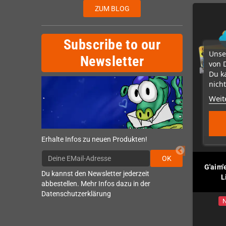
ZUM BLOG
Subscribe to our
Unse
Newsletter
von 
Du k
nicht
Weit
Erhalte Infos zu neuen Produkten!
OK
ecoil (MegaDrive /
Retrode 3 Cart Reader /
G'aim'
Du kannst den Newsletter jederzeit
Genesis)
Flasher
L
abbestellen. Mehr Infos dazu in der
Datenschutzerklärung
Auf Lager
N