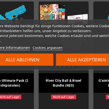
re Webseite benötigt für einige Funktionen Cookies, weitere Cooki
Drittanbietern helfen uns, unser Angebot zu verbessern.
annst jederzeit bestimmen, welche Cookies erlaubt sind und welch
.
ere Informationen
Cookies anpassen
ALLE ABLEHNEN
ALLE AKZEPTIEREN
e Ultimate Pack (2
River City Ball & Brawl
G'aim'
ichtpistolen)
Bundle (NES)
icht auf Lager
Nicht auf Lager