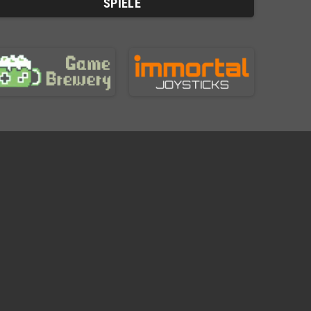
SPIELE
R