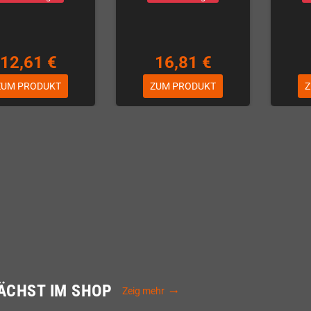
12,61 €
16,81 €
ZUM PRODUKT
ZUM PRODUKT
Z
ÄCHST IM SHOP
Zeig mehr
trending_flat