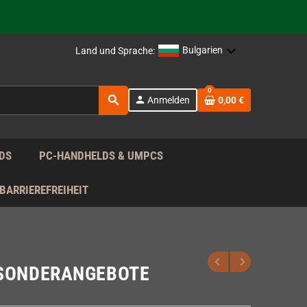
rag nach!
Bulgarien
Land und Sprache:
rag nach!
0
search
person
Anmelden
0,00 €
rag nach!
DS
PC-HANDHELDS & UMPCS
BARRIEREFREIHEIT
SONDERANGEBOTE