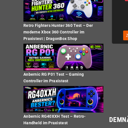
32,77 €
32,77 €
Retro Fighters Hunter 360 Test – Der
moderne Xbox 360 Controller im
ZUM PRODUKT
ZUM PRODUKT
Praxistest | DragonBox Shop
Anbernic RG P01 Test – Gaming
Controller im Praxistest
Anbernic RG40XXH Test – Retro-
DEMN
Handheld im Praxistest