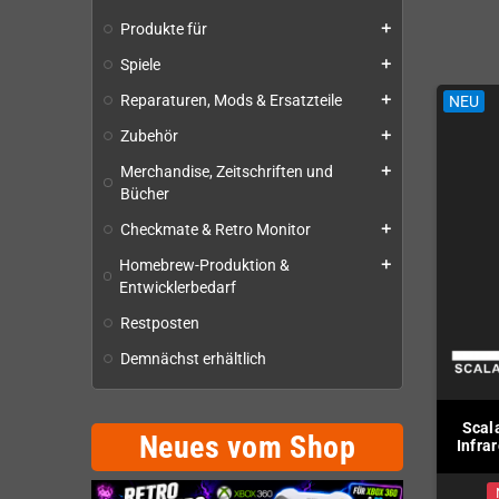
Das neue 16-Bit-Action-Game für Sega
Produkte für
add
18 Level · 19 Bosse · 8 Waffentypen
Spiele
add
Physisches Modul · Engl. Anleitung · 2 Wendecover
Reparaturen, Mods & Ersatzteile
NEU
add
NEU
Zubehör
add
Merchandise, Zeitschriften und
add
Bücher
Checkmate & Retro Monitor
add
Homebrew-Produktion &
add
Entwicklerbedarf
Restposten
Demnächst erhältlich
able Video Switch
Scalable Video Switch
Scal
Neues vom Shop
-Ausgangsmodul
VGA-Eingangsmodul
Infra
Nicht auf Lager
Nicht auf Lager