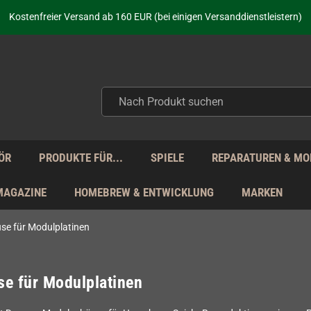
aufen nicht nur - wir KENNEN unsere Produkte. Du brauchst Hilfe? Dann f
Kostenfreier Versand ab 160 EUR (bei einigen Versanddienstleistern)
Seit über 20 Jahren Deine Anlaufstelle für neue Retro-Hardware!
Täglicher Versand Mo - Fr aus Deutschland - zollfrei innerhalb der EU!
aufen nicht nur - wir KENNEN unsere Produkte. Du brauchst Hilfe? Dann f
Kostenfreier Versand ab 160 EUR (bei einigen Versanddienstleistern)
Seit über 20 Jahren Deine Anlaufstelle für neue Retro-Hardware!
Täglicher Versand Mo - Fr aus Deutschland - zollfrei innerhalb der EU!
aufen nicht nur - wir KENNEN unsere Produkte. Du brauchst Hilfe? Dann f
ÖR
PRODUKTE FÜR...
SPIELE
REPARATUREN & MO
MAGAZINE
HOMEBREW & ENTWICKLUNG
MARKEN
se für Modulplatinen
e für Modulplatinen