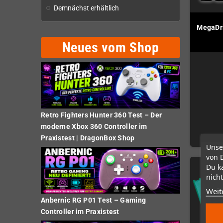
Demnächst erhältlich
MegaDr
Neues vom Shop
Retro Fighters Hunter 360 Test – Der
moderne Xbox 360 Controller im
Praxistest | DragonBox Shop
Unse
von 
Du k
nicht
Weit
Anbernic RG P01 Test – Gaming
Controller im Praxistest