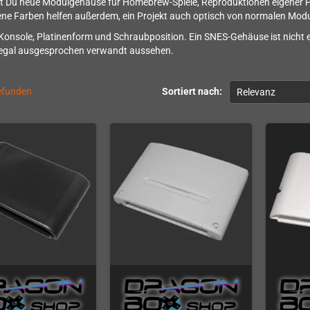
st Du neue Modulgehäuse für Homebrew-Spiele, Reproduktionen eigener P
ne Farben helfen außerdem, ein Projekt auch optisch von normalen Mod
Konsole, Platinenform und Schraubposition. Ein SNES-Gehäuse ist nich
Regal ausgesprochen verwandt aussehen.
gefunden
Sortiert nach:
Relevanz