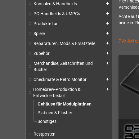
Hier finde
Konsolen & Handhelds
add
Verschiede
PC-Handhelds & UMPCs
add
Achte auf 
beide im 
Produkte für
add
Spiele
add
7 Artikel 
Reparaturen, Mods & Ersatzteile
add
Zubehör
add
Merchandise, Zeitschriften und
add
Bücher
Checkmate & Retro Monitor
add
Homebrew-Produktion &
add
Entwicklerbedarf
Gehäuse für Modulplatinen
Platinen & Flasher
Sonstiges
Restposten