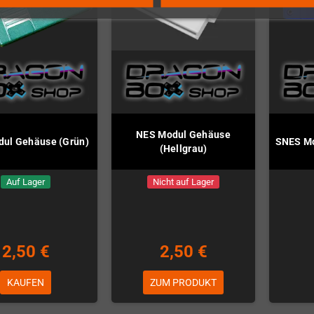
NES Modul Gehäuse
ul Gehäuse (Grün)
SNES Mo
(Hellgrau)
Auf Lager
Nicht auf Lager
2,50 €
2,50 €
KAUFEN
ZUM PRODUKT