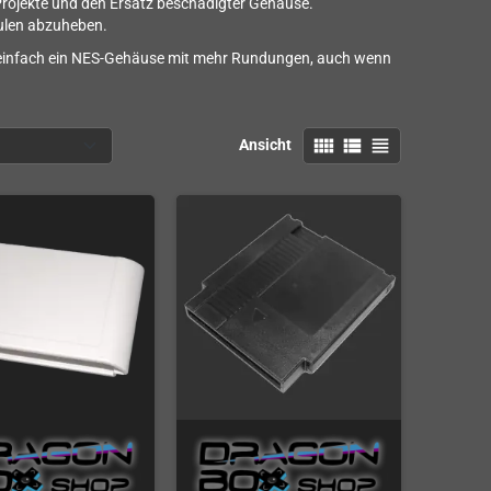
rojekte und den Ersatz beschädigter Gehäuse.
ulen abzuheben.
t einfach ein NES-Gehäuse mit mehr Rundungen, auch wenn
view_comfy
view_list
view_headline
Ansicht