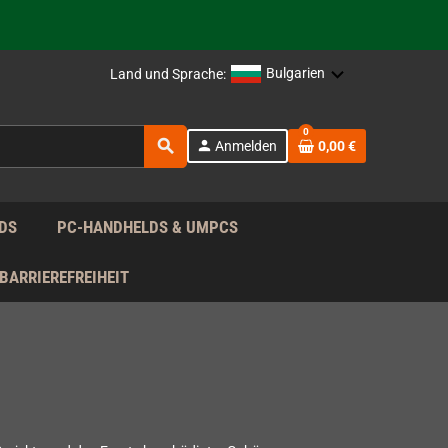
rag nach!
Bulgarien
Land und Sprache:
rag nach!
0
search
person
Anmelden
0,00 €
rag nach!
DS
PC-HANDHELDS & UMPCS
BARRIEREFREIHEIT