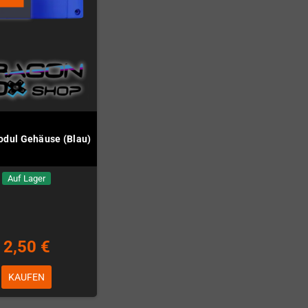
dul Gehäuse (Blau)
Auf Lager
2,50 €
KAUFEN