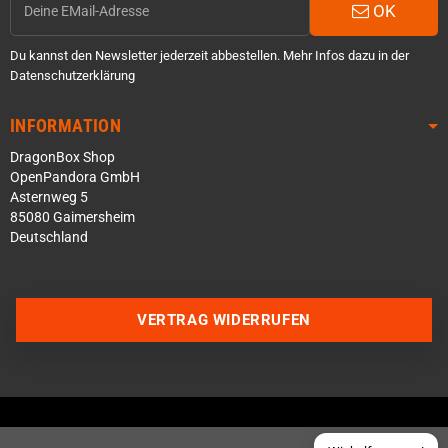
OK
Du kannst den Newsletter jederzeit abbestellen. Mehr Infos dazu in der
Datenschutzerklärung
INFORMATION
DragonBox Shop
OpenPandora GmbH
Asternweg 5
85080 Gaimersheim
Deutschland
Über WhatsApp schreiben
Über Telegram schreiben
VERTRAG WIDERRUFEN
Discord Server beitreten
Facebook Messenger
Schick uns eine eMail