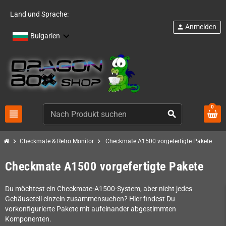
Land und Sprache:
Anmelden
person
Bulgarien
0
view_headline
search
chevron_right
chevron_right
Checkmate & Retro Monitor
Checkmate A1500 vorgefertigte Pakete
Checkmate A1500 vorgefertigte Pakete
Du möchtest ein Checkmate-A1500-System, aber nicht jedes
Gehäuseteil einzeln zusammensuchen? Hier findest Du
vorkonfigurierte Pakete mit aufeinander abgestimmten
Komponenten.