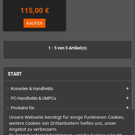
115,00 €
KAUFEN
1 - 5 von 5 Artikel(n)
START
Konsolen & Handhelds
add
PC-Handhelds & UMPCs
add
Produkte für
add
Unsere Webseite benötigt für einige Funktionen Cookies,
Spiele
add
weitere Cookies von Drittanbietern helfen uns, unser
Reparaturen, Mods & Ersatzteile
add
Angebot zu verbessern.