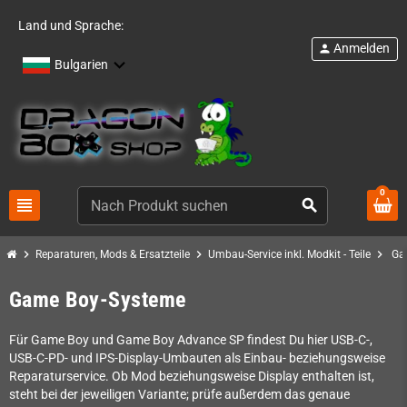
Land und Sprache:
Anmelden
person
Bulgarien
0
view_headline
search
chevron_right
chevron_right
chevron_right
Reparaturen, Mods & Ersatzteile
Umbau-Service inkl. Modkit - Teile
Ga
Game Boy-Systeme
Für Game Boy und Game Boy Advance SP findest Du hier USB-C-,
USB-C-PD- und IPS-Display-Umbauten als Einbau- beziehungsweise
Reparaturservice. Ob Mod beziehungsweise Display enthalten ist,
steht bei der jeweiligen Variante; prüfe außerdem das genaue