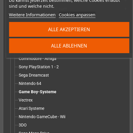
Du kannst jederzeit bestimmen, welche Cookies erlaubt
Ersatzteile zum Selberreparieren
add
sind und welche nicht.
Modkits zum Selbereinbauen
add
Weitere Informationen
Cookies anpassen
PixelFX
RetroSix
ALLE AKZEPTIEREN
robot_retro
Umbau-Service inkl. Modkit - Teile
add
ALLE ABLEHNEN
Sega Game Gear
Commodore - Amiga
Sony PlayStation 1 - 2
Sega Dreamcast
Nintendo 64
Game Boy-Systeme
Vectrex
Atari Systeme
Nintendo GameCube - Wii
3DO