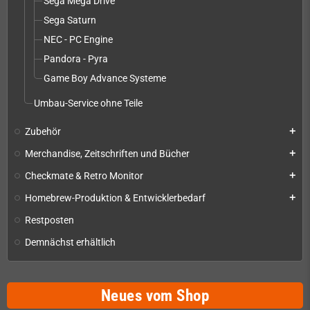
Sega Mega Drive
Sega Saturn
NEC - PC Engine
Pandora - Pyra
Game Boy Advance Systeme
Umbau-Service ohne Teile
Zubehör
add
Merchandise, Zeitschriften und Bücher
add
Checkmate & Retro Monitor
add
Homebrew-Produktion & Entwicklerbedarf
add
Restposten
Demnächst erhältlich
Neues vom Shop