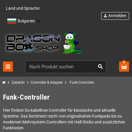
Land und Sprache:
Anmelden
person
Bulgarien
0
view_headline
search
chevron_right
chevron_right
chevron_right
Zubehör
Controller & Adapter
Funk-Controller
Funk-Controller
Hier findest Du kabellose Controller für klassische und aktuelle
Systeme. Das Sortiment reicht von originalnahen Funkpads bis zu
modernen Mehrsystem-Controllern mit Hall-Sticks und zusätzlichen
Funktionen.