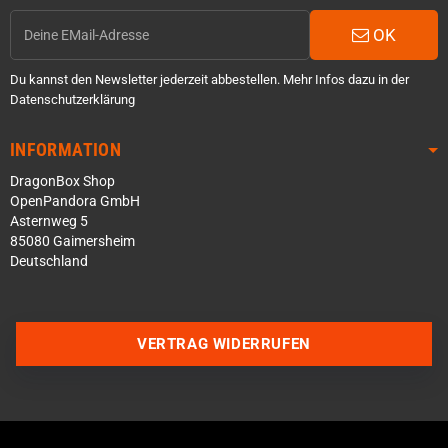
OK
Du kannst den Newsletter jederzeit abbestellen. Mehr Infos dazu in der
Datenschutzerklärung
INFORMATION
DragonBox Shop
OpenPandora GmbH
Asternweg 5
85080 Gaimersheim
Deutschland
Über WhatsApp schreiben
Über Telegram schreiben
VERTRAG WIDERRUFEN
Discord Server beitreten
Facebook Messenger