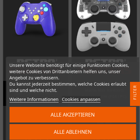
Unsere Webseite benötigt für einige Funktionen Cookies,
weitere Cookies von Drittanbietern helfen uns, unser
Angebot zu verbessern.
Du kannst jederzeit bestimmen, welche Cookies erlaubt
R
sind und welche nicht.
Mantis Mini Bluetooth
Duelist (Nintendo Switch)
Funkcontroller (PS4 / PC)
Weitere Informationen
Cookies anpassen
F
I
L
T
E
Auf Lager
Auf Lager
ALLE AKZEPTIEREN
ALLE ABLEHNEN