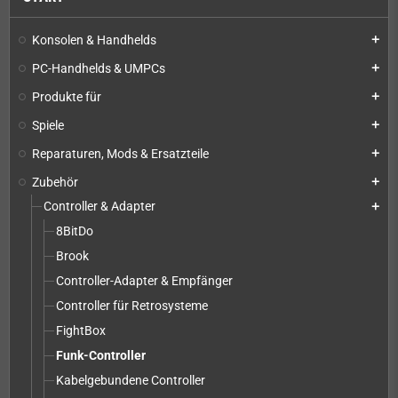
Konsolen & Handhelds
add
PC-Handhelds & UMPCs
add
Produkte für
add
Spiele
add
Reparaturen, Mods & Ersatzteile
add
Zubehör
add
Controller & Adapter
add
8BitDo
Brook
Controller-Adapter & Empfänger
Controller für Retrosysteme
FightBox
Funk-Controller
Kabelgebundene Controller