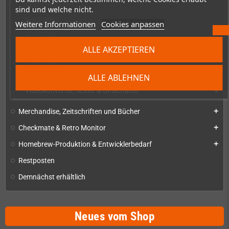
Modul-Ausleser
sind und welche nicht.
Netzteile
Weitere Informationen
Cookies anpassen
Sonstiges
Speicherkarten
ALLE AKZEPTIEREN
Tastaturen
Tragetaschen und Schutzhüllen
ALLE ABLEHNEN
Videokonverter, Scaler & Umschalter
add
Merchandise, Zeitschriften und Bücher
add
Checkmate & Retro Monitor
add
Homebrew-Produktion & Entwicklerbedarf
add
Restposten
Demnächst erhältlich
Neues vom Shop