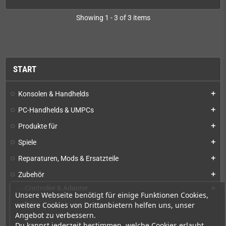
Showing 1 - 3 of 3 items
START
Konsolen & Handhelds
add
PC-Handhelds & UMPCs
add
Produkte für
add
Spiele
add
Reparaturen, Mods & Ersatzteile
add
Zubehör
add
Controller & Adapter
add
Unsere Webseite benötigt für einige Funktionen Cookies,
Flashkarten & ODEs
add
weitere Cookies von Drittanbietern helfen uns, unser
Angebot zu verbessern.
Kabel
Du kannst jederzeit bestimmen, welche Cookies erlaubt