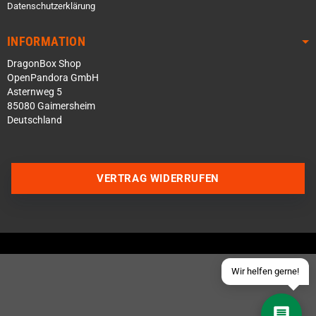
Datenschutzerklärung
INFORMATION
DragonBox Shop
OpenPandora GmbH
Asternweg 5
85080 Gaimersheim
Deutschland
Über WhatsApp schreiben
Über Telegram schreiben
VERTRAG WIDERRUFEN
Discord Server beitreten
Facebook Messenger
Schick uns eine eMail
Wir helfen gerne!