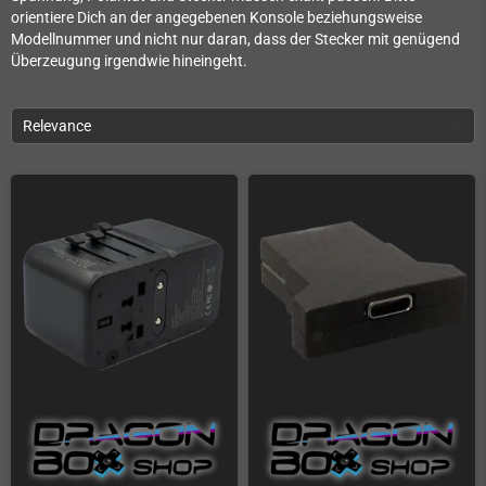
orientiere Dich an der angegebenen Konsole beziehungsweise
Modellnummer und nicht nur daran, dass der Stecker mit genügend
Überzeugung irgendwie hineingeht.
Relevance