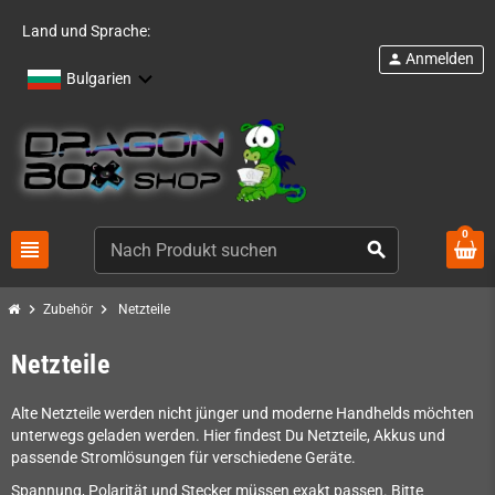
Land und Sprache:
Anmelden
person
Bulgarien
0
view_headline
search
chevron_right
chevron_right
Zubehör
Netzteile
Netzteile
Alte Netzteile werden nicht jünger und moderne Handhelds möchten
unterwegs geladen werden. Hier findest Du Netzteile, Akkus und
passende Stromlösungen für verschiedene Geräte.
Spannung, Polarität und Stecker müssen exakt passen. Bitte