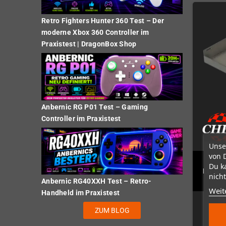
Retro Fighters Hunter 360 Test – Der
moderne Xbox 360 Controller im
Praxistest | DragonBox Shop
Anbernic RG P01 Test – Gaming
Controller im Praxistest
Unse
von 
Du k
LG GS4
nicht
Anbernic RG40XXH Test – Retro-
Weit
Handheld im Praxistest
N
ZUM BLOG