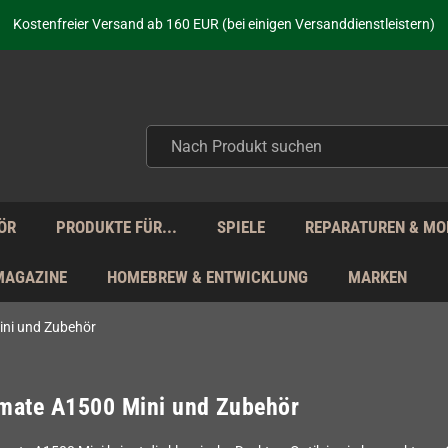
aufen nicht nur - wir KENNEN unsere Produkte. Du brauchst Hilfe? Dann f
Kostenfreier Versand ab 160 EUR (bei einigen Versanddienstleistern)
Seit über 20 Jahren Deine Anlaufstelle für neue Retro-Hardware!
Täglicher Versand Mo - Fr aus Deutschland - zollfrei innerhalb der EU!
aufen nicht nur - wir KENNEN unsere Produkte. Du brauchst Hilfe? Dann f
Kostenfreier Versand ab 160 EUR (bei einigen Versanddienstleistern)
Seit über 20 Jahren Deine Anlaufstelle für neue Retro-Hardware!
Täglicher Versand Mo - Fr aus Deutschland - zollfrei innerhalb der EU!
aufen nicht nur - wir KENNEN unsere Produkte. Du brauchst Hilfe? Dann f
ÖR
PRODUKTE FÜR...
SPIELE
REPARATUREN & MO
MAGAZINE
HOMEBREW & ENTWICKLUNG
MARKEN
ni und Zubehör
mate A1500 Mini und Zubehör