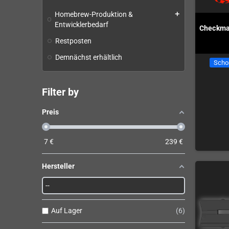
Homebrew-Produktion &
add
Entwicklerbedarf
Checkma
Restposten
Demnächst erhältlich
Scho
Filter by
Preis
7
€
239
€
Hersteller
Auf Lager
6