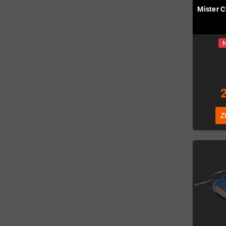
Mister 
N
Z