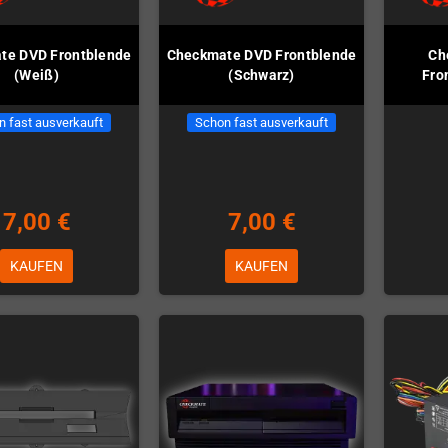
te DVD Frontblende
Checkmate DVD Frontblende
Ch
(Weiß)
(Schwarz)
Fro
n fast ausverkauft
Schon fast ausverkauft
7,00 €
7,00 €
KAUFEN
KAUFEN