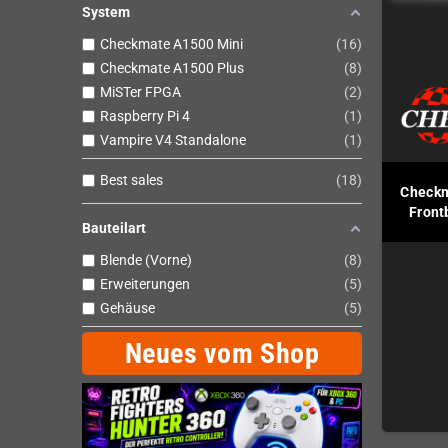
System
Checkmate A1500 Mini
16
Checkmate A1500 Plus
8
MiSTer FPGA
2
Raspberry Pi 4
1
Vampire V4 Standalone
1
Best sales
18
Checkm
Front
Bauteilart
Blende (Vorne)
8
Erweiterungen
5
Gehäuse
5
Neues vom Shop