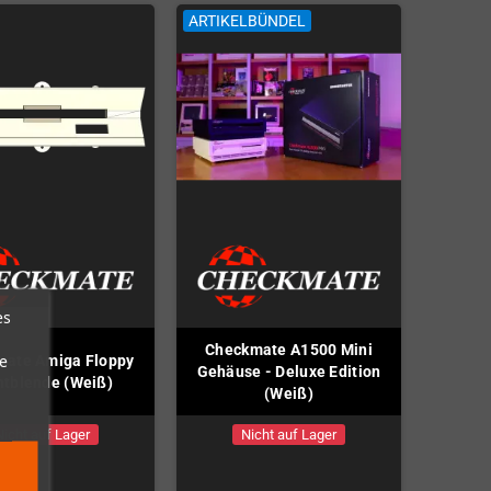
ARTIKELBÜNDEL
es
Checkmate A1500 Mini
e
mate Amiga Floppy
Gehäuse - Deluxe Edition
ntblende (Weiß)
(Weiß)
Nicht auf Lager
Nicht auf Lager