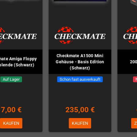
Checkmate A1500 Mini
ate Amiga Floppy
Gehäuse - Basis Edition
200
blende (Schwarz)
(Schwarz)
Auf Lager
Schon fast ausverkauft
7,00 €
235,00 €
KAUFEN
KAUFEN
Z