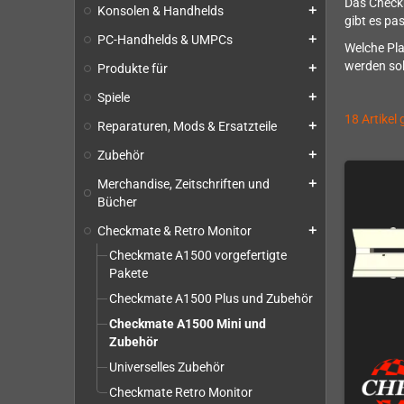
Das Checkm
Konsolen & Handhelds
add
gibt es pa
PC-Handhelds & UMPCs
add
Welche Pla
werden sol
Produkte für
add
Spiele
add
18 Artikel
Reparaturen, Mods & Ersatzteile
add
Zubehör
add
Merchandise, Zeitschriften und
add
Bücher
Checkmate & Retro Monitor
add
Checkmate A1500 vorgefertigte
Pakete
Checkmate A1500 Plus und Zubehör
Checkmate A1500 Mini und
Zubehör
Universelles Zubehör
Checkmate Retro Monitor