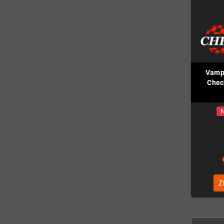
Vampi
Chec
N
Z