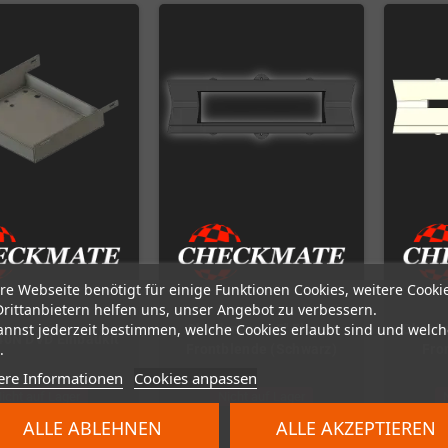
re Webseite benötigt für einige Funktionen Cookies, weitere Cooki
Drittanbietern helfen uns, unser Angebot zu verbessern.
annst jederzeit bestimmen, welche Cookies erlaubt sind und welch
Checkmate 3,5" Floppy
Check
0N DVD Einbaukit
.
Frontblende (Schwarz)
Fro
ere Informationen
Cookies anpassen
icht auf Lager
Nicht auf Lager
ALLE ABLEHNEN
ALLE AKZEPTIEREN