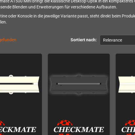
ate A1500 Mini bringt die klassische Desktop-Optik in ein kompaktere
ssende Blenden und Erweiterungen für verschiedene Aufbauten.
tine oder Konsole in die jeweilige Variante passt, steht direkt beim Pro
len.
 gefunden
Sortiert nach:
Relevance