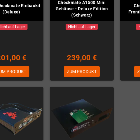
Checkmate A1500 Mini
Checkmate Einbaukit
Ch
Gehäuse - Deluxe Edition
(Deluxe)
Front
(Schwarz)
icht auf Lager
Nicht auf Lager
201,00 €
239,00 €
UM PRODUKT
ZUM PRODUKT
Z