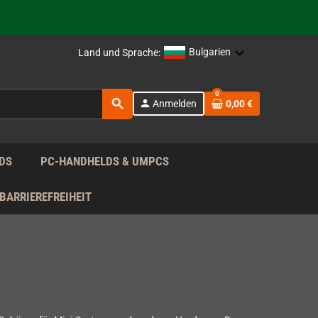
rag nach!
Bulgarien
Land und Sprache:
rag nach!
0
search
person
Anmelden
0,00 €
rag nach!
DS
PC-HANDHELDS & UMPCS
BARRIEREFREIHEIT