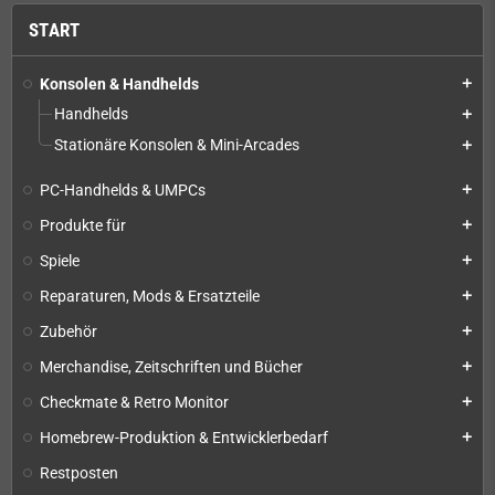
START
Konsolen & Handhelds
add
Handhelds
add
Stationäre Konsolen & Mini-Arcades
add
PC-Handhelds & UMPCs
add
Produkte für
add
Spiele
add
Reparaturen, Mods & Ersatzteile
add
Zubehör
add
Merchandise, Zeitschriften und Bücher
add
Checkmate & Retro Monitor
add
Homebrew-Produktion & Entwicklerbedarf
add
Restposten