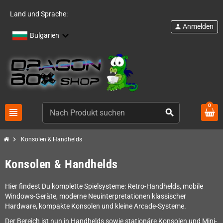
Land und Sprache:
Anmelden
person
Bulgarien
0
view_headline
search
chevron_right
Konsolen & Handhelds
Konsolen & Handhelds
Hier findest Du komplette Spielsysteme: Retro-Handhelds, mobile
Windows-Geräte, moderne Neuinterpretationen klassischer
Hardware, kompakte Konsolen und kleine Arcade-Systeme.
Der Bereich ist nun in Handhelds sowie stationäre Konsolen und Mini-