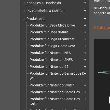
Hier finde
Konsolen & Handhelds
add
Bei Atari-
PC-Handhelds & UMPCs
add
sondern au
Produkte für
add
Produkte für Sega Mega Drive
add
9 Artikel 
Produkte für Sega Saturn
add
Produkte für Sega Dreamcast
add
Produkte für Sega Game Gear
add
Produkte für Nintendo NES
add
Produkte für Nintendo SNES
add
Produkte für Nintendo 64
add
Produkte für Nintendo GameCube &
add
Wii
Produkte für Nintendo Switch
add
Produkte für Nintendo Game Boy
add
Produkte für Nintendo Game Boy
add
Color