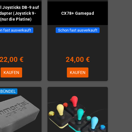
l Joysticks DB-9 auf
apter (Joystick 9-
CX78+ Gamepad
 (nur die Platine)
n fast ausverkauft
Schon fast ausverkauft
22,00 €
24,00 €
KAUFEN
KAUFEN
LBÜNDEL