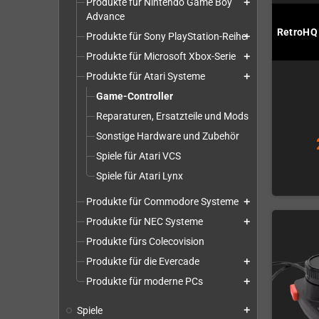
Produkte für Nintendo Game Boy
add
Advance
RetroHQ 
Produkte für Sony PlayStation-Reihe
add
Produkte für Microsoft Xbox-Serie
add
Produkte für Atari Systeme
add
Game-Controller
Reparaturen, Ersatzteile und Mods
Sonstige Hardware und Zubehör
Spiele für Atari VCS
Spiele für Atari Lynx
Produkte für Commodore Systeme
add
Produkte für NEC Systeme
add
Produkte fürs Colecovision
Produkte für die Evercade
add
Produkte für moderne PCs
add
Spiele
add