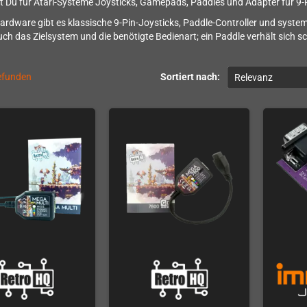
st Du für Atari-Systeme Joysticks, Gamepads, Paddles und Adapter für 9-P
Hardware gibt es klassische 9-Pin-Joysticks, Paddle-Controller und system
ch das Zielsystem und die benötigte Bedienart; ein Paddle verhält sich sch
gefunden
Sortiert nach:
Relevanz