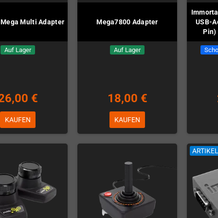
Immorta
Mega Multi Adapter
Mega7800 Adapter
USB-Ad
Pin)
Auf Lager
Auf Lager
Scho
26,00 €
18,00 €
KAUFEN
KAUFEN
ARTIKE