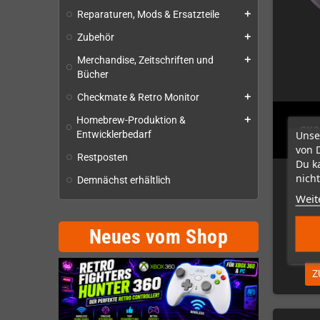
Reparaturen, Mods & Ersatzteile
add
Zubehör
add
Merchandise, Zeitschriften und
add
Bücher
Checkmate & Retro Monitor
add
Homebrew-Produktion &
add
CX3
Unse
Entwicklerbedarf
von 
Restposten
Du k
N
nicht
Demnächst erhältlich
Weit
Neues vom Shop
Z