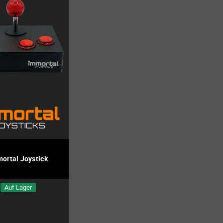
ortal Joystick
Auf Lager