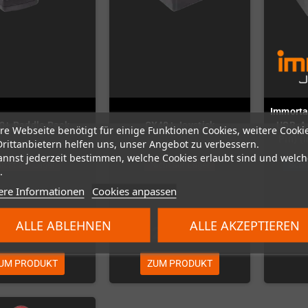
Immorta
0+ Paddle Pack
CX40+ Joystick
USB-Ad
re Webseite benötigt für einige Funktionen Cookies, weitere Cooki
Pin) (
Drittanbietern helfen uns, unser Angebot zu verbessern.
annst jederzeit bestimmen, welche Cookies erlaubt sind und welch
icht auf Lager
Nicht auf Lager
Scho
.
ere Informationen
Cookies anpassen
ALLE ABLEHNEN
ALLE AKZEPTIEREN
25,00 €
24,99 €
UM PRODUKT
ZUM PRODUKT