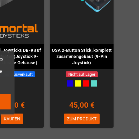
l Joysticks DB-9 auf
OSA 2-Button Stick, komplett
apter (Joystick 9-
zusammengebaut (9-Pin
es
inklusive Gehäuse)
Joystick)
e
n fast ausverkauft
Nicht auf Lager
39,00 €
45,00 €
KAUFEN
ZUM PRODUKT