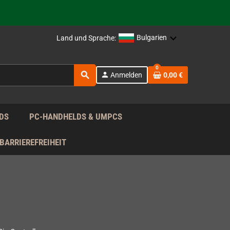
rag nach!
Bulgarien
Land und Sprache:
rag nach!
0
search
person
Anmelden
0,00 €
rag nach!
DS
PC-HANDHELDS & UMPCS
BARRIEREFREIHEIT