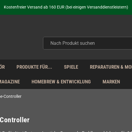
aufen nicht nur - wir KENNEN unsere Produkte. Du brauchst Hilfe? Dann f
Kostenfreier Versand ab 160 EUR (bei einigen Versanddienstleistern)
Seit über 20 Jahren Deine Anlaufstelle für neue Retro-Hardware!
Täglicher Versand Mo - Fr aus Deutschland - zollfrei innerhalb der EU!
aufen nicht nur - wir KENNEN unsere Produkte. Du brauchst Hilfe? Dann f
Kostenfreier Versand ab 160 EUR (bei einigen Versanddienstleistern)
Seit über 20 Jahren Deine Anlaufstelle für neue Retro-Hardware!
Täglicher Versand Mo - Fr aus Deutschland - zollfrei innerhalb der EU!
aufen nicht nur - wir KENNEN unsere Produkte. Du brauchst Hilfe? Dann f
ÖR
PRODUKTE FÜR...
SPIELE
REPARATUREN & MO
MAGAZINE
HOMEBREW & ENTWICKLUNG
MARKEN
-Controller
Controller