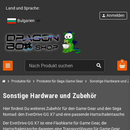
Land und Sprache:
Anmelden
person
Bulgarien
0
view_headline
search
chevron_right
chevron_right
chevron_right
Produkte für
Produkte für Sega Game Gear
Sonstige Hardware und Z
Sonstige Hardware und Zubehör
Hier findest Du weiteres Zubehör für den Game Gear und den Sega
Nomad: den EverDrive GG X7 und eine passende Hartschalentasche.
Der EverDrive GG X7 ist eine Flashkarte für Game Gear, die
Hartschalentasche dagegen eine Transportlösung für Game Gear