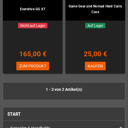
Game Gear and Nomad Hard Carry
Everdrive GG X7
Case
Nicht auf Lager
Auf Lager
165,00 €
25,00 €
ZUM PRODUKT
KAUFEN
1 - 2 von 2 Artikel(n)
START
Konsolen & Handhelds
add