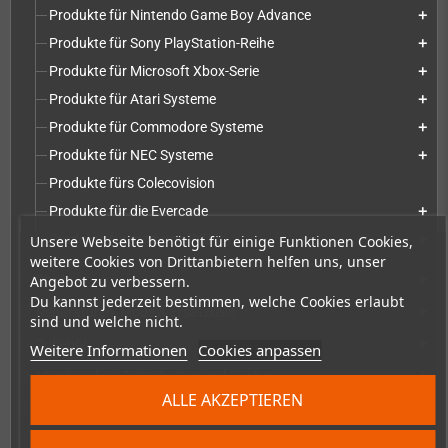
Produkte für Nintendo Game Boy Advance
add
Produkte für Sony PlayStation-Reihe
add
Produkte für Microsoft Xbox-Serie
add
Produkte für Atari Systeme
add
Produkte für Commodore Systeme
add
Produkte für NEC Systeme
add
Produkte fürs Colecovision
Produkte für die Evercade
add
Produkte für moderne PCs
Unsere Webseite benötigt für einige Funktionen Cookies,
add
weitere Cookies von Drittanbietern helfen uns, unser
Spiele
Angebot zu verbessern.
add
Du kannst jederzeit bestimmen, welche Cookies erlaubt
Reparaturen, Mods & Ersatzteile
add
sind und welche nicht.
Zubehör
add
Weitere Informationen
Cookies anpassen
Merchandise, Zeitschriften und Bücher
add
ALLE AKZEPTIEREN
Checkmate & Retro Monitor
add
Homebrew-Produktion & Entwicklerbedarf
add