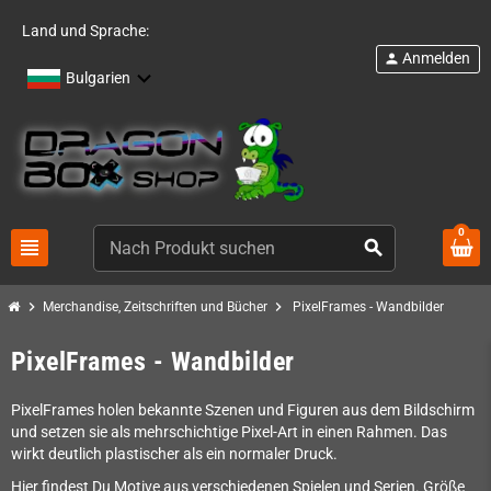
Land und Sprache:
Anmelden
person
Bulgarien
0
view_headline
search
chevron_right
chevron_right
Merchandise, Zeitschriften und Bücher
PixelFrames - Wandbilder
PixelFrames - Wandbilder
PixelFrames holen bekannte Szenen und Figuren aus dem Bildschirm
und setzen sie als mehrschichtige Pixel-Art in einen Rahmen. Das
wirkt deutlich plastischer als ein normaler Druck.
Hier findest Du Motive aus verschiedenen Spielen und Serien. Größe