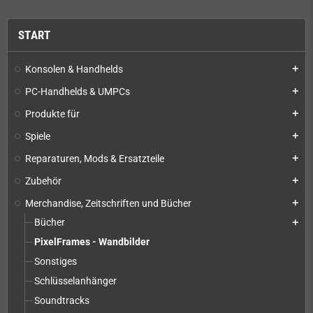
START
Konsolen & Handhelds
add
PC-Handhelds & UMPCs
add
Produkte für
add
Spiele
add
Reparaturen, Mods & Ersatzteile
add
Zubehör
add
Merchandise, Zeitschriften und Bücher
add
Bücher
add
PixelFrames - Wandbilder
Sonstiges
Schlüsselanhänger
Soundtracks