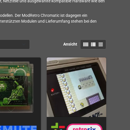
er, Netzteile und ausgewählte kompatible Hardware wie den
odellen. Der ModRetro Chromatic ist dagegen ein
terstützten Modulen und Lieferumfang stehen bei den
view_comfy
view_list
view_headline
Ansicht