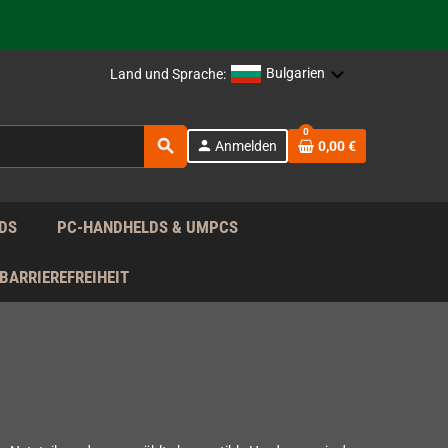
rag nach!
Bulgarien
Land und Sprache:
rag nach!
0
search
person
Anmelden
0,00 €
rag nach!
DS
PC-HANDHELDS & UMPCS
BARRIEREFREIHEIT