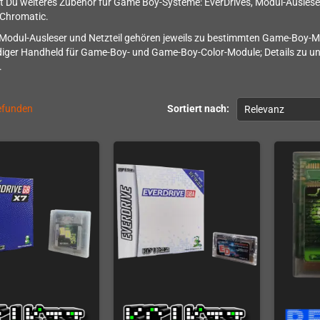
st Du weiteres Zubehör für Game Boy-Systeme: EverDrives, Modul-Ausles
Chromatic.
 Modul-Ausleser und Netzteil gehören jeweils zu bestimmten Game-Boy-M
iger Handheld für Game-Boy- und Game-Boy-Color-Module; Details zu un
.
gefunden
Sortiert nach:
Relevanz