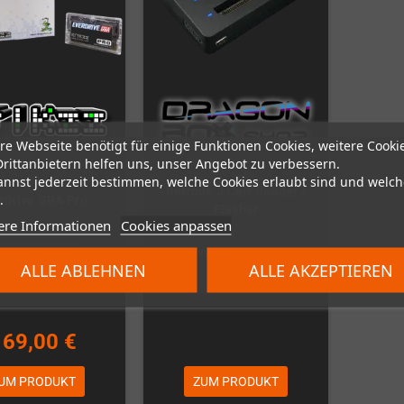
re Webseite benötigt für einige Funktionen Cookies, weitere Cooki
Drittanbietern helfen uns, unser Angebot zu verbessern.
annst jederzeit bestimmen, welche Cookies erlaubt sind und welch
Retrode 3 Cart Reader /
.
rdrive GBA Pro
Flasher
ere Informationen
Cookies anpassen
icht auf Lager
Vorauss. auf Lager
ALLE ABLEHNEN
ALLE AKZEPTIEREN
Vorbestellung!
169,00 €
UM PRODUKT
ZUM PRODUKT