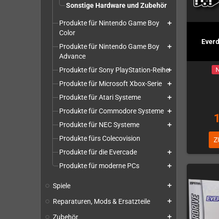
Sonstige Hardware und Zubehör
Produkte für Nintendo Game Boy
add
Color
Everd
Produkte für Nintendo Game Boy
add
Advance
Produkte für Sony PlayStation-Reihe
N
add
Produkte für Microsoft Xbox-Serie
add
Produkte für Atari Systeme
add
Produkte für Commodore Systeme
add
Produkte für NEC Systeme
add
Produkte fürs Colecovision
Z
Produkte für die Evercade
add
Produkte für moderne PCs
add
Spiele
add
Reparaturen, Mods & Ersatzteile
add
Zubehör
add