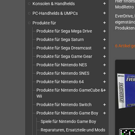
Hier finde
Konsolen & Handhelds
add
ModRetro 
PC-Handhelds & UMPCs
add
EverDrive,
eigenständ
Produkte für
add
Produkten
Produkte für Sega Mega Drive
add
Produkte für Sega Saturn
add
6 Artikel 
Produkte für Sega Dreamcast
add
Produkte für Sega Game Gear
add
Produkte für Nintendo NES
add
Produkte für Nintendo SNES
add
Produkte für Nintendo 64
add
Produkte für Nintendo GameCube &
add
Wii
Produkte für Nintendo Switch
add
Produkte für Nintendo Game Boy
add
Spiele für Nintendo Game Boy
Reparaturen, Ersatzteile und Mods