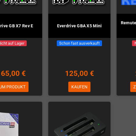
Remute:
rive GB X7 Rev E
Everdrive GBA X5 Mini
icht auf Lager
Schon fast ausverkauft
165,00 €
125,00 €
UM PRODUKT
KAUFEN
Z