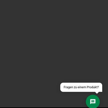
Über WhatsApp schreiben
Über Telegram schreiben
Discord Server beitreten
Facebook Messenger
Schick uns eine eMail
Fragen zu einem Produkt?