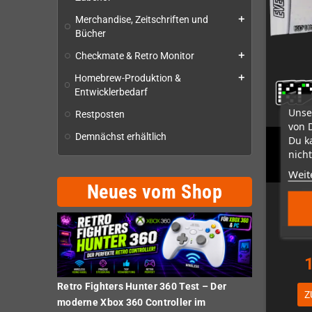
Merchandise, Zeitschriften und
add
Bücher
Checkmate & Retro Monitor
add
Homebrew-Produktion &
add
Entwicklerbedarf
Unse
Restposten
von 
Demnächst erhältlich
Du k
nicht
Eve
Weit
Neues vom Shop
N
Retro Fighters Hunter 360 Test – Der
Z
moderne Xbox 360 Controller im