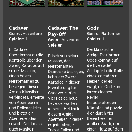
Cadaver
Cadaver: The
Gods
Genre:
Adventure
Pay-Off
Genre:
Platformer
Spieler: 1
Spieler: 1
Genre:
Adventure
Spieler: 1
In Cadaver
Der klassische
übernimmst du die
Amiga-Platformer
Frisch von seiner
Kontrolle über den
Gods kommt auf
Mission, den
Zwerg Karadoc auf
die Evercade!
Nekromanten
seiner Mission,
Schlüpfe in die Rolle
Dianos zu besiegen,
einen bösen
eines legendären
kehrt der Zwerg
Nekromanten zu
Helden, der es
Karadoc in dieser
besiegen. Dieser
wagt, die Götter in
Erweiterung für
Amiga-Klassiker
ihrem eigenen
Cadaver zurück.
verbindet Elemente
Revier
Vier riesige neue
von Abenteuern
herauszufordern.
Levels erwarten
und Rollenspielen
Kämpfe und puzzle
unseren Helden in
und bietet ein
dich durch vier
diesem Amiga-
Abenteuer, das
Bereiche einer
Abenteuer, in denen
sowohl Gehirn als
antiken Stadt, um
es jede Menge
auch Muskeln
einen Platz auf dem
Tricks, Fallen und