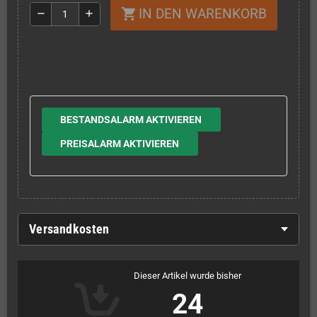
IN DEN WARENKORB
shopping_cart
remove
add
BESTANDSALARM AKTIVIEREN
PREISALARM AKTIVIEREN
Versandkosten
Dieser Artikel wurde bisher
24