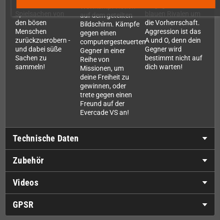
an dir, deine besten
du gegen deine
Wettkampf-Action
Spielsachen von
blauen Rivalen um
auf dem geteilten
den bösen
die Vorherrschaft.
Bildschirm. Kämpfe
Menschen
Aggression ist das
gegen einen
zurückzuerobern -
A und O, denn dein
computergesteuerten
und dabei süße
Gegner wird
Gegner in einer
Sachen zu
bestimmt nicht auf
Reihe von
sammeln!
dich warten!
Missionen, um
deine Freiheit zu
gewinnen, oder
trete gegen einen
Freund auf der
Evercade VS an!
Technische Daten
Zubehör
Videos
GPSR