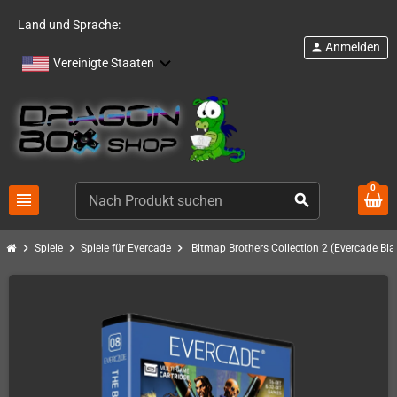
Land und Sprache:
Anmelden
person
Vereinigte Staaten
0
view_headline
search
chevron_right
chevron_right
chevron_right
Spiele
Spiele für Evercade
Bitmap Brothers Collection 2 (Evercade Bl