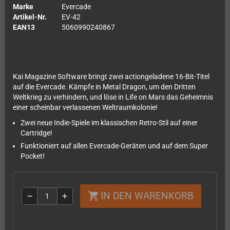
Marke
Evercade
Artikel-Nr.
EV-42
EAN13
5060990240867
Kai Magazine Software bringt zwei actiongeladene 16-Bit-Titel
auf die Evercade. Kämpfe in Metal Dragon, um den Dritten
Weltkrieg zu verhindern, und löse in Life on Mars das Geheimnis
einer scheinbar verlassenen Weltraumkolonie!
Zwei neue Indie-Spiele im klassischen Retro-Stil auf einer
Cartridge!
Funktioniert auf allen Evercade-Geräten und auf dem Super
Pocket!
IN DEN WARENKORB
shopping_cart
remove
add