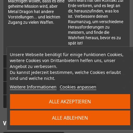
dem Mars hat den Kontakt zur
Mächtigen wollen, dass es eine
Erde verloren, und es liegt an
geheime Mission wird, aber
dir, herauszufinden, was los
Metal Dragon hat andere
ist. Verbessere deinen
Vorstellungen... und leichten
Raumanzug, um verschiedene
Zugang zu vielen Waffen.
Herausforderungen zu
meistern, und finde die
Wahrheit heraus, bevor es zu
spät ist!
Unsere Webseite benötigt für einige Funktionen Cookies,
weitere Cookies von Drittanbietern helfen uns, unser
Technische Daten
Angebot zu verbessern.
Du kannst jederzeit bestimmen, welche Cookies erlaubt
Zubehör
sind und welche nicht.
Weitere Informationen
Cookies anpassen
Videos
GPSR
ALLE AKZEPTIEREN
ALLE ABLEHNEN
Vielleicht wäre das auch was für Dich