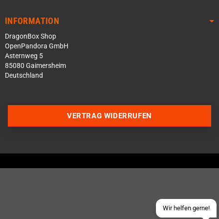
INFORMATION
DragonBox Shop
OpenPandora GmbH
Asternweg 5
85080 Gaimersheim
Deutschland
Über WhatsApp schreiben
VERTRAG WIDERRUFEN
Über Telegram schreiben
Discord Server beitreten
Facebook Messenger
Schick uns eine eMail
Wir helfen gerne!