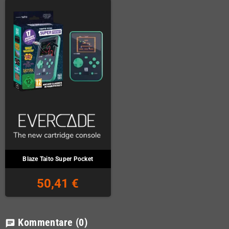
Blaze Taito Super Pocket
50,41 €
Kommentare
(0)
chat