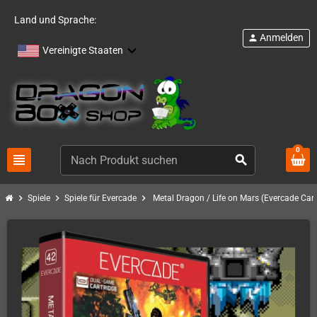
Land und Sprache:
Anmelden
person
Vereinigte Staaten
0
view_headline
search
chevron_right
chevron_right
chevron_right
Spiele
Spiele für Evercade
Metal Dragon / Life on Mars (Evercade Cart