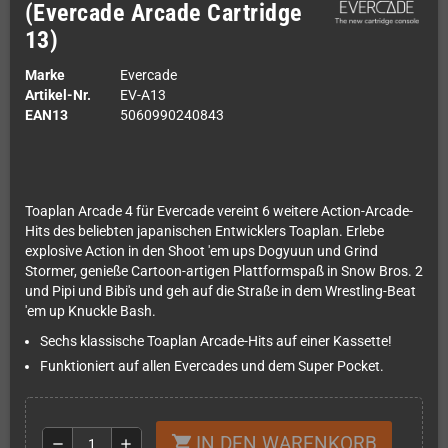
(Evercade Arcade Cartridge
13)
Marke
Evercade
Artikel-Nr.
EV-A13
EAN13
5060990240843
Toaplan Arcade 4 für Evercade vereint 6 weitere Action-Arcade-
Hits des beliebten japanischen Entwicklers Toaplan. Erlebe
explosive Action in den Shoot 'em ups Dogyuun und Grind
Stormer, genieße Cartoon-artigen Plattformspaß in Snow Bros. 2
und Pipi und Bibi's und geh auf die Straße in dem Wrestling-Beat
'em up Knuckle Bash.
Sechs klassische Toaplan Arcade-Hits auf einer Kassette!
Funktioniert auf allen Evercades und dem Super Pocket.
IN DEN WARENKORB
shopping_cart
remove
add