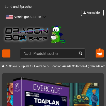
Land und Sprache:
Anmelden
person
Vereinigte Staaten
0
view_headline
search
chevron_right
chevron_right
chevron_right
Spiele
Spiele für Evercade
Toaplan Arcade Collection 4 (Evercade Arc