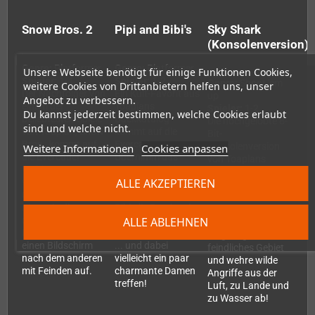
Snow Bros. 2
Pipi and Bibi's
Sky Shark
(Konsolenversion)
Genre:
Platformer
Genre:
Platformer
Unsere Webseite benötigt für einige Funktionen Cookies,
Spieler:
1-4
Spieler:
1-2
Genre:
Shoot 'em
weitere Cookies von Drittanbietern helfen uns, unser
Der Nachfolger von
Ein Kult-Favorit aus
up
Angebot zu verbessern.
einem der
Toaplans
Spieler:
1-2
Du kannst jederzeit bestimmen, welche Cookies erlaubt
beliebtesten Spiele
Backkatalog
Die hochgelobte 8-
sind und welche nicht.
von Toaplan, Snow
kommt auf die
Bit-
Bros., kommt auf
Evercade.
Konsolenversion
Weitere Informationen
Cookies anpassen
die Evercade!
Übernimm das
von Toaplans
Wähle einen von
Kommando über
Klassiker Flying
ALLE AKZEPTIEREN
vier skurrilen
die stümperhaften
Shark kommt mit
Charakteren und
Spione Pipi und
der Musik des
räume in diesem
Bibi, die Bomben in
legendären Tim
ALLE ABLEHNEN
chaotischen
den Verstecken der
Follin. Steuere dein
Eliminationsplattformer
Gangster platzieren
Flugzeug tief in
einen Bildschirm
... und dabei
feindliches Gebiet
nach dem anderen
vielleicht ein paar
und wehre wilde
mit Feinden auf.
charmante Damen
Angriffe aus der
treffen!
Luft, zu Lande und
zu Wasser ab!