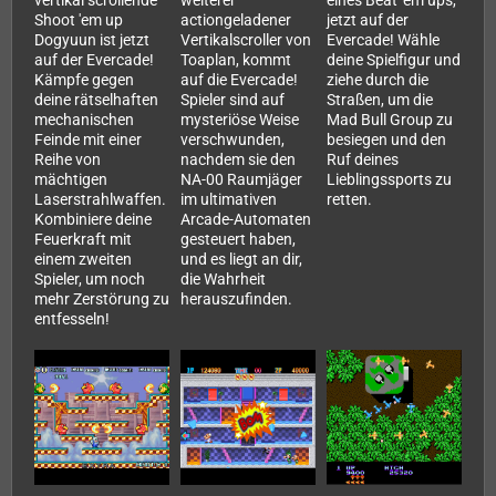
vertikal scrollende
weiterer
eines Beat 'em ups,
Shoot 'em up
actiongeladener
jetzt auf der
Dogyuun ist jetzt
Vertikalscroller von
Evercade! Wähle
auf der Evercade!
Toaplan, kommt
deine Spielfigur und
Kämpfe gegen
auf die Evercade!
ziehe durch die
deine rätselhaften
Spieler sind auf
Straßen, um die
mechanischen
mysteriöse Weise
Mad Bull Group zu
Feinde mit einer
verschwunden,
besiegen und den
Reihe von
nachdem sie den
Ruf deines
mächtigen
NA-00 Raumjäger
Lieblingssports zu
Laserstrahlwaffen.
im ultimativen
retten.
Kombiniere deine
Arcade-Automaten
Feuerkraft mit
gesteuert haben,
einem zweiten
und es liegt an dir,
Spieler, um noch
die Wahrheit
mehr Zerstörung zu
herauszufinden.
entfesseln!