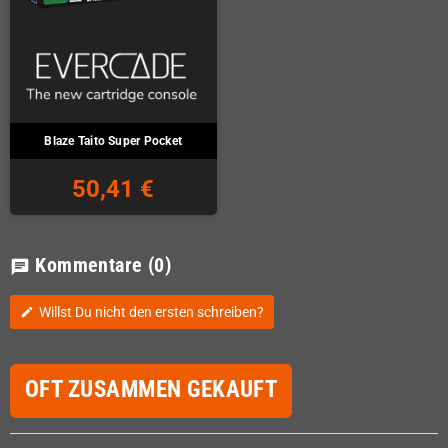
Blaze Taito Super Pocket
50,41 €
Kommentare
(0)
chat
Willst Du nicht den ersten schreiben?
edit
OFT ZUSAMMEN GEKAUFT