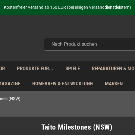
aufen nicht nur - wir KENNEN unsere Produkte. Du brauchst Hilfe? Dann f
Kostenfreier Versand ab 160 EUR (bei einigen Versanddienstleistern)
Seit über 20 Jahren Deine Anlaufstelle für neue Retro-Hardware!
Täglicher Versand Mo - Fr aus Deutschland - zollfrei innerhalb der EU!
aufen nicht nur - wir KENNEN unsere Produkte. Du brauchst Hilfe? Dann f
Kostenfreier Versand ab 160 EUR (bei einigen Versanddienstleistern)
Seit über 20 Jahren Deine Anlaufstelle für neue Retro-Hardware!
Täglicher Versand Mo - Fr aus Deutschland - zollfrei innerhalb der EU!
aufen nicht nur - wir KENNEN unsere Produkte. Du brauchst Hilfe? Dann f
ÖR
PRODUKTE FÜR...
SPIELE
REPARATUREN & MO
MAGAZINE
HOMEBREW & ENTWICKLUNG
MARKEN
tones (NSW)
Taito Milestones (NSW)