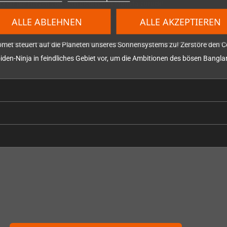
Hol dir die Herzen von dem diebischen Monsta zurück!
 einer Solo-Mission in ein Gebäude ein, besorge alle Geheimdokumente 
ALLE ABLEHNEN
ALLE AKZEPTIEREN
xe Ptolemäus die Monster tief im Inneren des Schlosses!
omet steuert auf die Planeten unseres Sonnensystems zu! Zerstöre den 
n-Ninja in feindliches Gebiet vor, um die Ambitionen des bösen Banglar