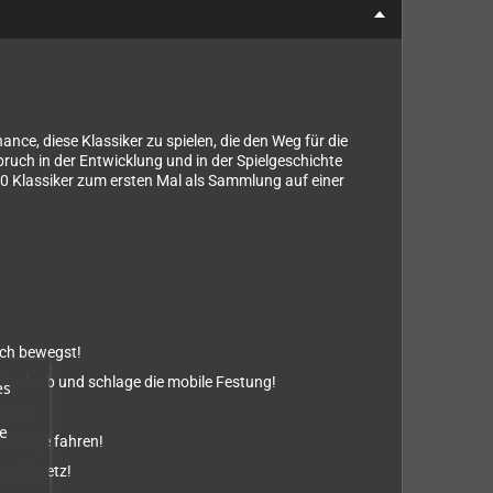
nce, diese Klassiker zu spielen, die den Weg für die
bruch in der Entwicklung und in der Spielgeschichte
 10 Klassiker zum ersten Mal als Sammlung auf einer
ich bewegst!
gisch ab und schlage die mobile Festung!
es
rung!
e
hrzeuge fahren!
das Gesetz!