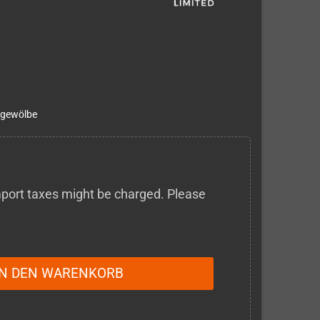
ngewölbe
 import taxes might be charged. Please
IN DEN WARENKORB