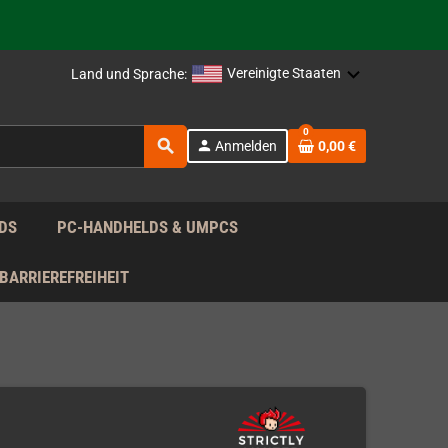
rag nach!
Vereinigte Staaten
Land und Sprache:
rag nach!
0
search
person
Anmelden
0,00 €
rag nach!
DS
PC-HANDHELDS & UMPCS
BARRIEREFREIHEIT