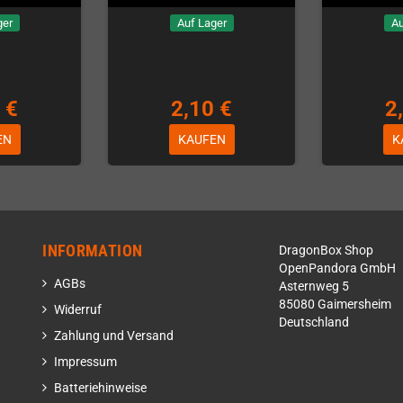
ger
Auf Lager
Au
 €
2,10 €
2
EN
KAUFEN
K
INFORMATION
DragonBox Shop
OpenPandora GmbH
AGBs
Asternweg 5
85080 Gaimersheim
Widerruf
Deutschland
Zahlung und Versand
Impressum
Batteriehinweise