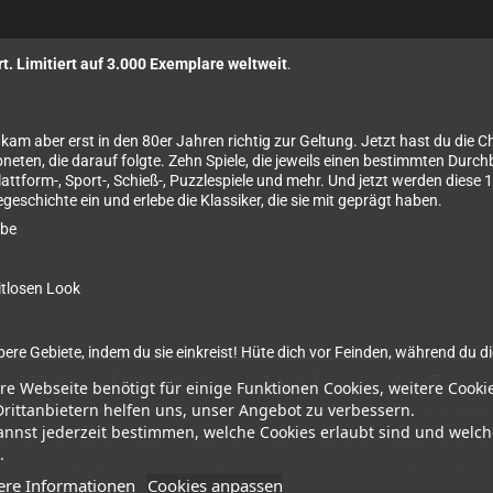
t. Limitiert auf 3.000 Exemplare weltweit
.
m aber erst in den 80er Jahren richtig zur Geltung. Jetzt hast du die Cha
neten, die darauf folgte. Zehn Spiele, die jeweils einen bestimmten Durch
attform-, Sport-, Schieß-, Puzzlespiele und mehr. Und jetzt werden diese
egeschichte ein und erlebe die Klassiker, die sie mit geprägt haben.
lbe
itlosen Look
bere Gebiete, indem du sie einkreist! Hüte dich vor Feinden, während du d
nbildschirm auf sich stetig nähernde Feinde, fange die Luftwaffe strate
re Webseite benötigt für einige Funktionen Cookies, weitere Cooki
Drittanbietern helfen uns, unser Angebot zu verbessern.
chnees und nimm an drei Wettbewerben teil: Skiabfahrt, Slalom und Skisp
annst jederzeit bestimmen, welche Cookies erlaubt sind und welch
t zum feindlichen Lager vor! Du kannst auch Panzer und gepanzerte Fa
.
die aus allen Richtungen angreifen, mit deinem treuen Gewehr! Du bist 
ere Informationen
Cookies anpassen