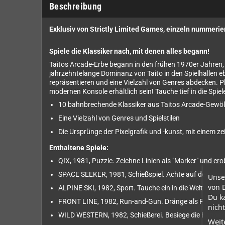
Beschreibung
Exklusiv von Strictly Limited Games, einzeln nummerier
Spiele die Klassiker nach, mit denen alles begann!
Taitos Arcade-Erbe begann in den frühen 1970er Jahren, ka
jahrzehntelange Dominanz von Taito in den Spielhallen eb
repräsentieren und eine Vielzahl von Genres abdecken. Pl
modernen Konsole erhältlich sein! Tauche tief in die Spiel
10 bahnbrechende Klassiker aus Taitos Arcade-Gewö
Eine Vielzahl von Genres und Spielstilen
Die Ursprünge der Pixelgrafik und -kunst, mit einem ze
Enthaltene Spiele:
QIX, 1981, Puzzle. Zeichne Linien als "Marker" und ero
SPACE SEEKER, 1981, Schießspiel. Achte auf dem Karte
Unse
von 
ALPINE SKI, 1982, Sport. Tauche ein in die Welt des S
Du k
FRONT LINE, 1982, Run-and-Gun. Dränge als Fußsolda
nicht
WILD WESTERN, 1982, Schießerei. Besiege die Banden, 
Weit