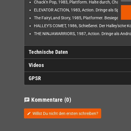
Chack'n Pop, 1983, Plattform. Halte durch, Chack'n! 
ELEVATOR ACTION, 1983, Action. Dringe als Spion auf
The FairyLand Story, 1985, Platformer. Besiege als He
HALLEY'S COMET, 1986, Schießerei. Der Halley'sche K
THE NINJAWARRIORS, 1987, Action. Dringe als Androide
Technische Daten
Videos
GPSR
Kommentare
(0)
chat
Willst Du nicht den ersten schreiben?
edit