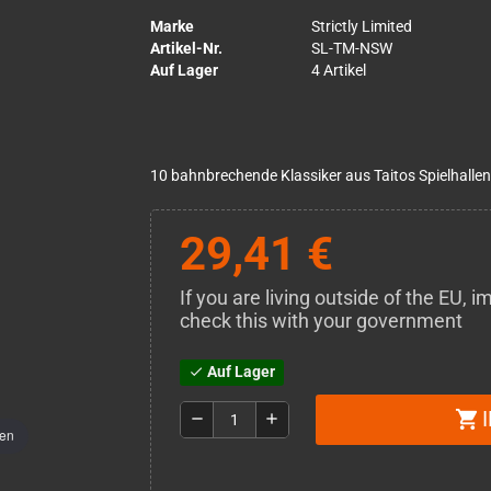
Marke
Strictly Limited
Artikel-Nr.
SL-TM-NSW
Auf Lager
4 Artikel
10 bahnbrechende Klassiker aus Taitos Spielhalle
29,41 €
If you are living outside of the EU,
check this with your government
Auf Lager
check
shopping_cart
remove
add
men