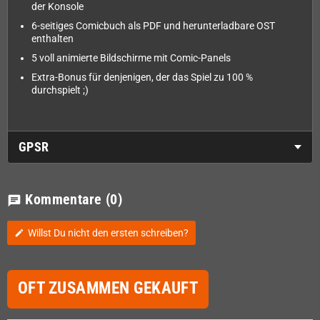
der Konsole
6-seitiges Comicbuch als PDF und herunterladbare OST
enthalten
5 voll animierte Bildschirme mit Comic-Panels
Extra-Bonus für denjenigen, der das Spiel zu 100 %
durchspielt ;)
GPSR
Kommentare
(0)
chat
Willst Du nicht den ersten schreiben?
edit
OFT ZUSAMMEN GEKAUFT