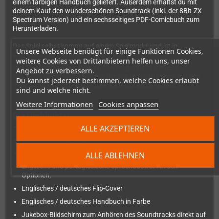
einem farbigen Handbuch geliefert. Außerdem erhältst du mit
deinem Kauf den wunderschönen Soundtrack (inkl. der 8Bit-ZX
Spectrum Version) und ein sechsseitiges PDF-Comicbuch zum
Herunterladen.
Das Spiel selbst kommt auf einem Spielmodul und ist in
Unsere Webseite benötigt für einige Funktionen Cookies,
englischer und portugiesischer Sprache.
weitere Cookies von Drittanbietern helfen uns, unser
Das Spiel läuft auf allen originalen MegaDrive / Genesis-
Angebot zu verbessern.
Konsolen, unabhängig von der Region, und sollte auch auf den
Du kannst jederzeit bestimmen, welche Cookies erlaubt
meisten, wenn nicht sogar allen Klon-Konsolen laufen.
sind und welche nicht.
Weitere Informationen
Cookies anpassen
Die Highlights:
Wunderschöne Pixelgrafik und -visualisierung
ALLE AKZEPTIEREN
Cooles Combo-System
Etwa 25 Minuten Speedrun-Gameplay
ALLE ABLEHNEN
Englische und portugiesische Sprachauswahl in den
Optionen.
Englisches / deutsches Flip-Cover
Englisches / deutsches Handbuch in Farbe
Jukebox-Bildschirm zum Anhören des Soundtracks direkt auf