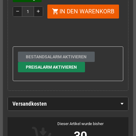
IN DEN WARENKORB
shopping_cart
remove
add
BESTANDSALARM AKTIVIEREN
PREISALARM AKTIVIEREN
Versandkosten
Dieser Artikel wurde bisher