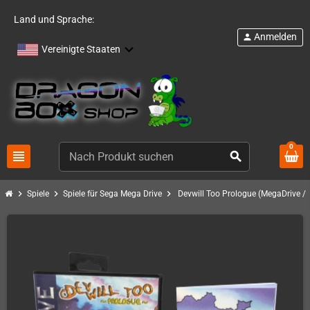
Land und Sprache:
Anmelden
person
Vereinigte Staaten
0
view_headline
search
chevron_right
chevron_right
chevron_right
Spiele
Spiele für Sega Mega Drive
Devwill Too Prologue (MegaDrive / 