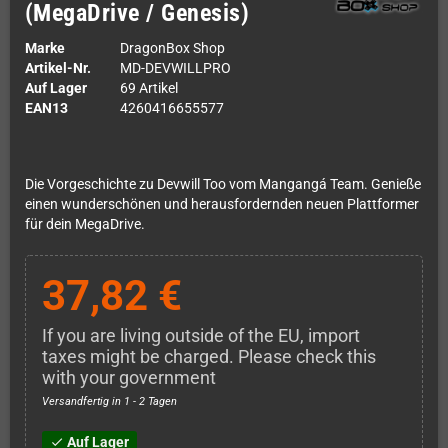
(MegaDrive / Genesis)
Marke
DragonBox Shop
Artikel-Nr.
MD-DEVWILLPRO
Auf Lager
69 Artikel
EAN13
4260416655577
Die Vorgeschichte zu Devwill Too vom Mangangá Team. Genieße
einen wunderschönen und herausfordernden neuen Plattformer
für dein MegaDrive.
37,82 €
If you are living outside of the EU, import
taxes might be charged. Please check this
with your government
Versandfertig in 1 - 2 Tagen
Auf Lager
check