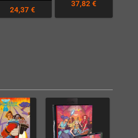
37,82 €
24,37 €