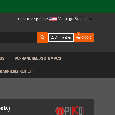
rag nach!
Vereinigte Staaten
Land und Sprache:
0
search
person
Anmelden
0,00 €
rag nach!
DS
PC-HANDHELDS & UMPCS
BARRIEREFREIHEIT
sis)