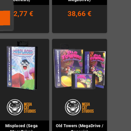
32,77 €
38,66 €
Misplaced (Sega
Old Towers (MegaDrive /