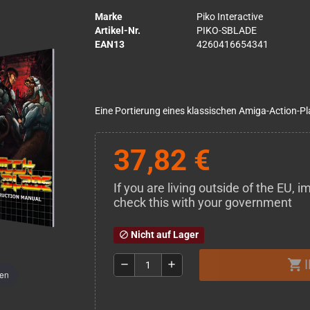
Marke
Piko Interactive
Artikel-Nr.
PIKO-SBLADE
EAN13
4260416654341
Eine Portierung eines klassischen Amiga-Action-P
37,82 €
If you are living outside of the EU,
check this with your government
Nicht auf Lager
block
shopping_cart
remove
add
men