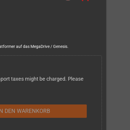
latformer auf das MegaDrive / Genesis.
 import taxes might be charged. Please
IN DEN WARENKORB