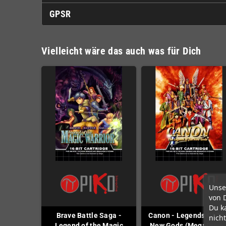
GPSR
Vielleicht wäre das auch was für Dich
Unse
von 
Du k
Brave Battle Saga -
Canon - Legends Of Th
nicht
Legend of the Magic
New Gods (MegaDrive 