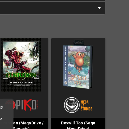
es
e
Custodian (MegaDrive /
Devwill Too (Sega
Genesis)
MegaDrive)