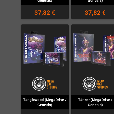
Genesis)
Genesis)
37,82 €
37,82 €
Tanglewood (MegaDrive /
Tänzer (MegaDrive /
Genesis)
Genesis)