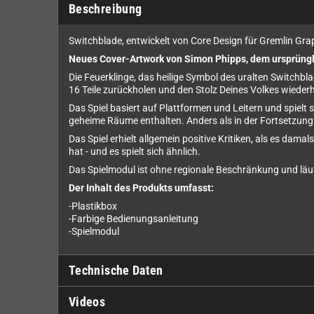
Beschreibung
Switchblade, entwickelt von Core Design für Gremlin Grap
Neues Cover-Artwork von Simon Phipps, dem ursprüngl
Die Feuerklinge, das heilige Symbol des uralten Switchbla
16 Teile zurückholen und den Stolz Deines Volkes wiederh
Das Spiel basiert auf Plattformen und Leitern und spiel
geheime Räume enthalten. Anders als in der Fortsetzu
Das Spiel erhielt allgemein positive Kritiken, als es dam
hat - und es spielt sich ähnlich.
Das Spielmodul ist ohne regionale Beschränkung und läuf
Der Inhalt des Produkts umfasst:
-Plastikbox
-Farbige Bedienungsanleitung
-Spielmodul
Technische Daten
Videos