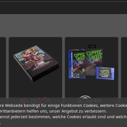
re Webseite benötigt für einige Funktionen Cookies, weitere Cooki
Drittanbietern helfen uns, unser Angebot zu verbessern.
annst jederzeit bestimmen, welche Cookies erlaubt sind und welch
e
Clan of Heroes - Generals
Coffee Crisis (Sega
.
/
of the Yang Family
MegaDrive)