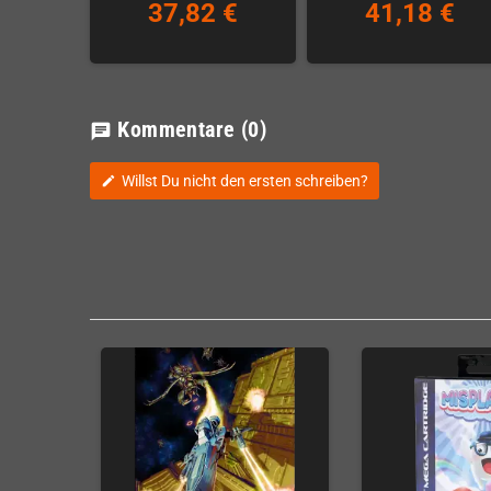
37,82 €
41,18 €
Kommentare
(0)
chat
Willst Du nicht den ersten schreiben?
edit