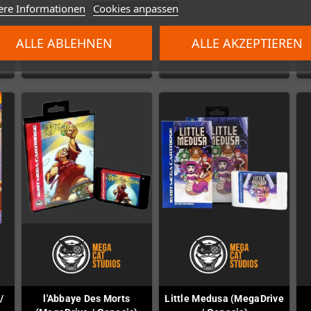
ere Informationen
Cookies anpassen
(MegaDrive)
37,82 €
ALLE ABLEHNEN
ALLE AKZEPTIEREN
37,82 €
/
l'Abbaye Des Morts
Little Medusa (MegaDrive