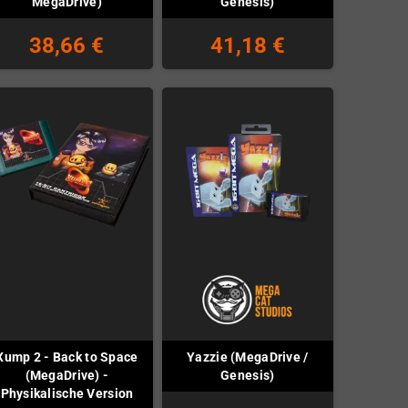
MegaDrive)
Genesis)
38,66 €
41,18 €
Xump 2 - Back to Space
Yazzie (MegaDrive /
(MegaDrive) -
Genesis)
Physikalische Version