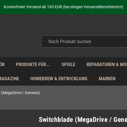
Kostenfreier Versand ab 160 EUR (bei einigen Versanddienstleistern)
Seit über 20 Jahren Deine Anlaufstelle für neue Retro-Hardware!
Täglicher Versand Mo - Fr aus Deutschland - zollfrei innerhalb der EU!
aufen nicht nur - wir KENNEN unsere Produkte. Du brauchst Hilfe? Dann f
Kostenfreier Versand ab 160 EUR (bei einigen Versanddienstleistern)
Seit über 20 Jahren Deine Anlaufstelle für neue Retro-Hardware!
Täglicher Versand Mo - Fr aus Deutschland - zollfrei innerhalb der EU!
aufen nicht nur - wir KENNEN unsere Produkte. Du brauchst Hilfe? Dann f
ÖR
PRODUKTE FÜR...
SPIELE
REPARATUREN & MO
MAGAZINE
HOMEBREW & ENTWICKLUNG
MARKEN
 (MegaDrive / Genesis)
Switchblade (MegaDrive / Gene