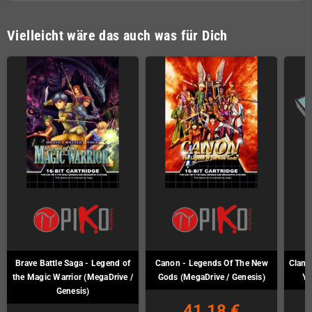
Vielleicht wäre das auch was für Dich
Brave Battle Saga - Legend of
Canon - Legends Of The New
Clan o
the Magic Warrior (MegaDrive /
Gods (MegaDrive / Genesis)
Ya
Genesis)
41,18 €