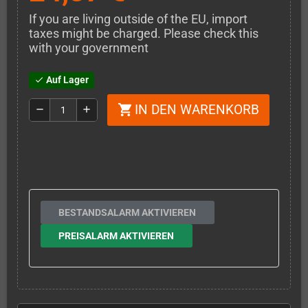
If you are living outside of the EU, import
taxes might be charged. Please check this
with your government
Auf Lager
check
IN DEN WARENKORB
shopping_cart
remove
add
BESTANDSALARM AKTIVIEREN
PREISALARM AKTIVIEREN