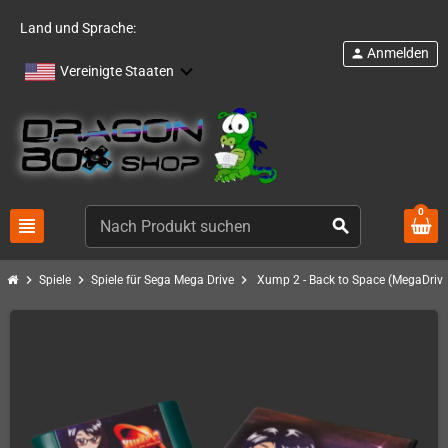
Land und Sprache:
Anmelden
person
Vereinigte Staaten
0
view_headline
search
chevron_right
chevron_right
chevron_right
Spiele
Spiele für Sega Mega Drive
Xump 2 - Back to Space (MegaDrive)