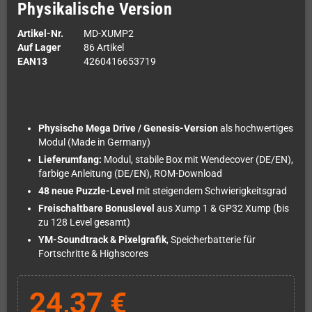
Physikalische Version
Artikel-Nr.
MD-XUMP2
Auf Lager
86 Artikel
EAN13
4260416653719
Physische Mega Drive / Genesis-Version
als hochwertiges
Modul (Made in Germany)
Lieferumfang:
Modul, stabile Box mit Wendecover (DE/EN),
farbige Anleitung (DE/EN), ROM-Download
48 neue Puzzle-Level
mit steigendem Schwierigkeitsgrad
Freischaltbare Bonuslevel
aus Xump 1 & GP32 Xump (bis
zu 128 Level gesamt)
YM-Soundtrack & Pixelgrafik
, Speicherbatterie für
Fortschritte & Highscores
24,37 €