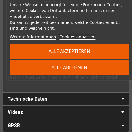
* 6 atmosphärische YM-Musikstücke
Unsere Webseite benötigt für einige Funktionen Cookies,
* Wunderschöne Pixelgrafik
weitere Cookies von Drittanbietern helfen uns, unser
* Eingebaute Speicherbatterie: High-Scores und Level-
Angebot zu verbessern.
Fortschritte werden gespeichert
Du kannst jederzeit bestimmen, welche Cookies erlaubt
* Extras zum Freispielen: Die Levels vom GP32-Xump (32 Stück)
sind und welche nicht.
und Xump 1 (48 Stück) können freigespielt werden - das erhöht
die Gesamtlevelanzahl auf 128!
Weitere Informationen
Cookies anpassen
Team:
ALLE AKZEPTIEREN
Andrew Lemon, Christian Damm, Denny Müller, Florent Veroce,
Jakub Szeląg, Jonathan Dodd, Shahzad Sahaib
Unterstützende Personen:
ALLE ABLEHNEN
Andre Hänsel, Christian Hildenbrand, Ed Mandy, Esraa Alesber,
Jason Santuci, Lars Persson, Martin Ahman, Michael Mrozek
Technische Daten
Videos
GPSR