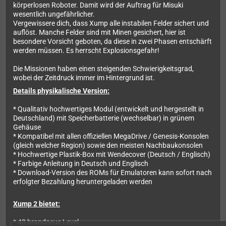
körperlosen Roboter. Damit wird der Auftrag für Misuki
wesentlich ungefährlicher.
Vergewissere dich, dass Xump alle instabilen Felder sichert und
auflöst. Manche Felder sind mit Minen gesichert, hier ist
besondere Vorsicht geboten, da diese in zwei Phasen entschärft
werden müssen. Es herrscht Explosionsgefahr!
Die Missionen haben einen steigenden Schwierigkeitsgrad,
wobei der Zeitdruck immer im Hintergrund ist.
Details physikalische Version:
* Qualitativ hochwertiges Modul (entwickelt und hergestellt in
Deutschland) mit Speicherbatterie (wechselbar) in grünem
Gehäuse
* Kompatibel mit allen offiziellen MegaDrive / Genesis-Konsolen
(gleich welcher Region) sowie den meisten Nachbaukonsolen
* Hochwertige Plastik-Box mit Wendecover (Deutsch / Englisch)
* Farbige Anleitung in Deutsch und Englisch
* Download-Version des ROMs für Emulatoren kann sofort nach
erfolgter Bezahlung heruntergeladen werden
Xump 2 bietet:
* 48 brandneue Level