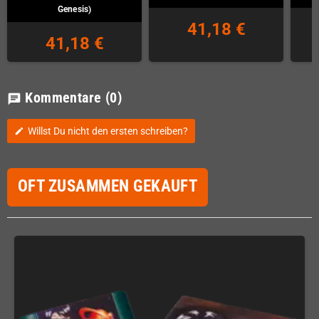
Genesis)
41,18 €
41,18 €
Kommentare
(0)
chat
Willst Du nicht den ersten schreiben?
edit
OFT ZUSAMMEN GEKAUFT