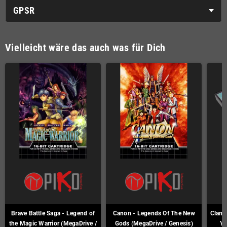
GPSR
Vielleicht wäre das auch was für Dich
Brave Battle Saga - Legend of
Canon - Legends Of The New
Clan o
the Magic Warrior (MegaDrive /
Gods (MegaDrive / Genesis)
Ya