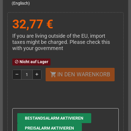
(Englisch)
32,77 €
If you are living outside of the EU, import
taxes might be charged. Please check this
with your government
Nicht auf Lager
block
IN DEN WARENKORB
shopping_cart
remove
add
BESTANDSALARM AKTIVIEREN
PREISALARM AKTIVIEREN