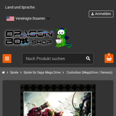
Land und Sprache:
Anmelden
person
Vereinigte Staaten
0
view_headline
search
chevron_right
chevron_right
chevron_right
Spiele
Spiele für Sega Mega Drive
Custodian (MegaDrive / Genesis)