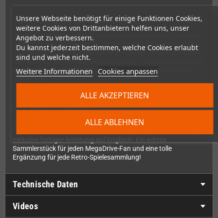
Unsere Webseite benötigt für einige Funktionen Cookies,
16-Bit-Atmosphäre vom Feinsten
weitere Cookies von Drittanbietern helfen uns, unser
Was wäre ein MegaDrive-Spiel ohne zündende Musik? Custodian
Angebot zu verbessern.
liefert mitreißende Chiptunes, die perfekt zur hektischen Action
Du kannst jederzeit bestimmen, welche Cookies erlaubt
passen und sofort für nostalgisches Kribbeln sorgen. Die Grafik
sind und welche nicht.
hält sich treu an die Ästhetik der goldenen 16-Bit-Ära und macht
Weitere Informationen
Cookies anpassen
das Spiel zu einem echten Hingucker im Regal – und auf dem
Bildschirm.
ALLE AKZEPTIEREN
Das steckt in der Box
ALLE ABLEHNEN
Custodian wird als vollwertiges physisches Produkt geliefert: Du
bekommst das Spiel in einer hochwertigen Originalverpackung
inklusive farbiger Anleitung auf Englisch. Ein echtes
Sammlerstück für jeden MegaDrive-Fan und eine tolle
Ergänzung für jede Retro-Spielesammlung!
Technische Daten
Videos