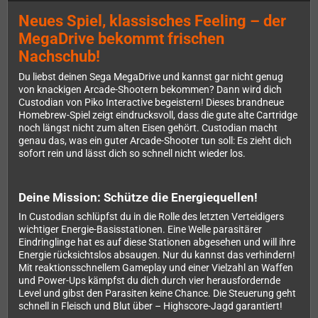
Neues Spiel, klassisches Feeling – der
MegaDrive bekommt frischen
Nachschub!
Du liebst deinen Sega MegaDrive und kannst gar nicht genug
von knackigen Arcade-Shootern bekommen? Dann wird dich
Custodian von Piko Interactive begeistern! Dieses brandneue
Homebrew-Spiel zeigt eindrucksvoll, dass die gute alte Cartridge
noch längst nicht zum alten Eisen gehört. Custodian macht
genau das, was ein guter Arcade-Shooter tun soll: Es zieht dich
sofort rein und lässt dich so schnell nicht wieder los.
Deine Mission: Schütze die Energiequellen!
In Custodian schlüpfst du in die Rolle des letzten Verteidigers
wichtiger Energie-Basisstationen. Eine Welle parasitärer
Eindringlinge hat es auf diese Stationen abgesehen und will ihre
Energie rücksichtslos absaugen. Nur du kannst das verhindern!
Mit reaktionsschnellem Gameplay und einer Vielzahl an Waffen
und Power-Ups kämpfst du dich durch vier herausfordernde
Level und gibst den Parasiten keine Chance. Die Steuerung geht
schnell in Fleisch und Blut über – Highscore-Jagd garantiert!