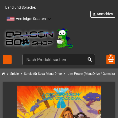
Land und Sprache:
Anmelden
person
Vereinigte Staaten
0
view_headline
search
chevron_right
chevron_right
chevron_right
Spiele
Spiele für Sega Mega Drive
Jim Power (MegaDrive / Genesis)