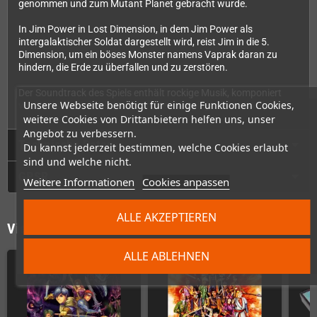
genommen und zum Mutant Planet gebracht wurde.
In Jim Power in Lost Dimension, in dem Jim Power als
intergalaktischer Soldat dargestellt wird, reist Jim in die 5.
Dimension, um ein böses Monster namens Vaprak daran zu
hindern, die Erde zu überfallen und zu zerstören.
Der Soundtrack des Spiels enthält rockige Musik, komponiert
Unsere Webseite benötigt für einige Funktionen Cookies,
von
Chris Huelsbeck
(Turrican, Gemx, Apidya, Tunnel V1)
weitere Cookies von Drittanbietern helfen uns, unser
Angebot zu verbessern.
Technische Daten
Du kannst jederzeit bestimmen, welche Cookies erlaubt
sind und welche nicht.
GPSR
Weitere Informationen
Cookies anpassen
ALLE AKZEPTIEREN
Vielleicht wäre das auch was für Dich
ALLE ABLEHNEN