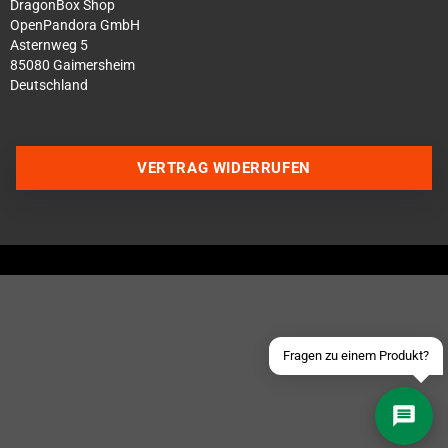
DragonBox Shop
OpenPandora GmbH
Asternweg 5
85080 Gaimersheim
Deutschland
Über WhatsApp schreiben
VERTRAG WIDERRUFEN
Über Telegram schreiben
Discord Server beitreten
Facebook Messenger
Schick uns eine eMail
Fragen zu einem Produkt?