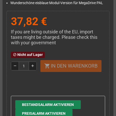
Wunderschöne eisblaue Modul-Version für MegaDrive PAL
37,82 €
If you are living outside of the EU, import
taxes might be charged. Please check this
with your government
Nicht auf Lager
block
IN DEN WARENKORB
shopping_cart
remove
add
BESTANDSALARM AKTIVIEREN
PREISALARM AKTIVIEREN