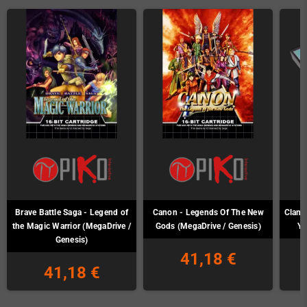
Brave Battle Saga - Legend of
Canon - Legends Of The New
Clan o
the Magic Warrior (MegaDrive /
Gods (MegaDrive / Genesis)
Ya
Genesis)
41,18 €
41,18 €