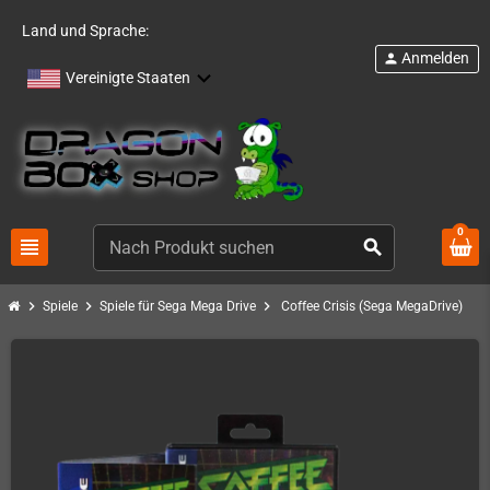
Land und Sprache:
Anmelden
person
Vereinigte Staaten
0
view_headline
search
chevron_right
chevron_right
chevron_right
Spiele
Spiele für Sega Mega Drive
Coffee Crisis (Sega MegaDrive)