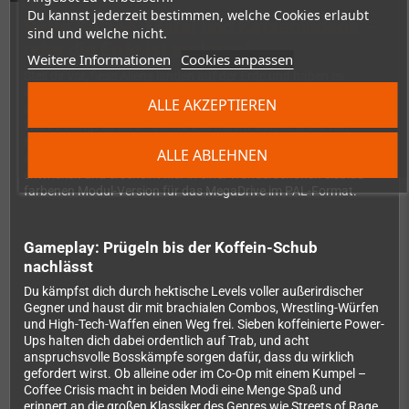
Du kannst jederzeit bestimmen, welche Cookies erlaubt
Rette Kaffee, Metal und Katzenvideos –
sind und welche nicht.
oder die Erde ist verloren!
Weitere Informationen
Cookies anpassen
Stell dir vor, fiese Aliens landen auf der Erde und haben es
ausgerechnet auf die wertvollsten Ressourcen der Menschheit
ALLE AKZEPTIEREN
abgesehen: Kaffee, Heavy Metal, Katzenvideos und kostenloses
WLAN. Klingt absurd? Genau das macht Coffee Crisis von
MegaCat Studios so unwiderstehlich! Dieses liebevoll gestaltete
ALLE ABLEHNEN
Arcade-Beat-'em-up wurde original für das Sega Genesis
entwickelt und erscheint hier in einer wunderschönen eisblau-
farbenen Modul-Version für das MegaDrive im PAL-Format.
Gameplay: Prügeln bis der Koffein-Schub
nachlässt
Du kämpfst dich durch hektische Levels voller außerirdischer
Gegner und haust dir mit brachialen Combos, Wrestling-Würfen
und High-Tech-Waffen einen Weg frei. Sieben koffeinierte Power-
Ups halten dich dabei ordentlich auf Trab, und acht
anspruchsvolle Bosskämpfe sorgen dafür, dass du wirklich
gefordert wirst. Ob alleine oder im Co-Op mit einem Kumpel –
Coffee Crisis macht in beiden Modi eine Menge Spaß und
erinnert an die großen Klassiker des Genres wie Streets of Rage.