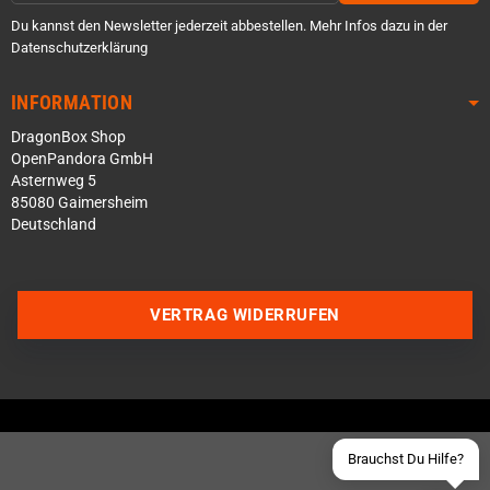
Du kannst den Newsletter jederzeit abbestellen. Mehr Infos dazu in der
Datenschutzerklärung
INFORMATION
DragonBox Shop
OpenPandora GmbH
Asternweg 5
85080 Gaimersheim
Deutschland
Über WhatsApp schreiben
Über Telegram schreiben
VERTRAG WIDERRUFEN
Discord Server beitreten
Facebook Messenger
Schick uns eine eMail
Brauchst Du Hilfe?