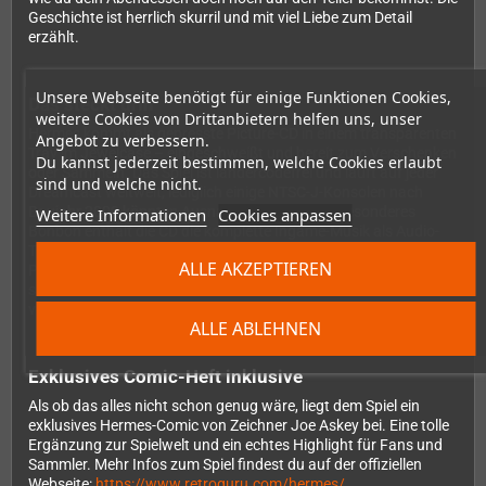
Geschichte ist herrlich skurril und mit viel Liebe zum Detail
erzählt.
Unsere Webseite benötigt für einige Funktionen Cookies,
Das steckt drin
weitere Cookies von Drittanbietern helfen uns, unser
Hermes kommt als gepresste Picture-CD in einem transparenten
Angebot zu verbessern.
Tray im Jewelcase – eingeschweißt und bereit zum Verschenken
Du kannst jederzeit bestimmen, welche Cookies erlaubt
oder Sammeln. Das Spiel ist ländercodefrei und läuft auf jeder
sind und welche nicht.
Dreamcast weltweit, lediglich einige NTSC-J-Konsolen nach
Baujahr 2000 könnten Ausnahmen bilden. Als besonderes
Weitere Informationen
Cookies anpassen
Bonbon enthält die CD die komplette Ingame-Musik als Audio-
Tracks sowie Portierungen für Amiga OS4, Wii, GameCube,
ALLE AKZEPTIEREN
PlayStation Portable und viele weitere Systeme – viele davon
sind CD-exklusiv und noch nicht über die offizielle Webseite
verfügbar.
ALLE ABLEHNEN
Exklusives Comic-Heft inklusive
Als ob das alles nicht schon genug wäre, liegt dem Spiel ein
exklusives Hermes-Comic von Zeichner Joe Askey bei. Eine tolle
Ergänzung zur Spielwelt und ein echtes Highlight für Fans und
Sammler. Mehr Infos zum Spiel findest du auf der offiziellen
Webseite:
https://www.retroguru.com/hermes/