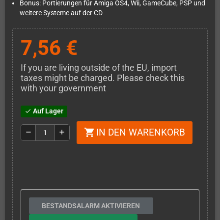
Bonus: Portierungen für Amiga OS4, Wii, GameCube, PSP und
weitere Systeme auf der CD
7,56 €
If you are living outside of the EU, import
taxes might be charged. Please check this
with your government
Auf Lager
check
IN DEN WARENKORB
shopping_cart
remove
add
BESTANDSALARM AKTIVIEREN