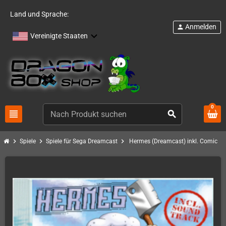
Land und Sprache:
Anmelden
person
Vereinigte Staaten
0
view_headline
search
chevron_right
chevron_right
chevron_right
Spiele
Spiele für Sega Dreamcast
Hermes (Dreamcast) inkl. Comic