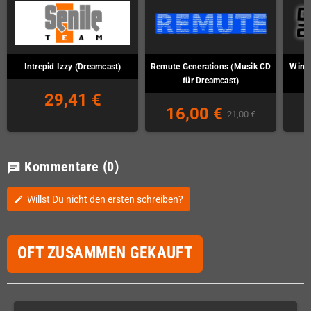
Intrepid Izzy (Dreamcast)
Remute Generations (Musik CD
Wind 
für Dreamcast)
29,41 €
16,00 €
21,00 €
Kommentare
(0)
chat
Willst Du nicht den ersten schreiben?
edit
OFT ZUSAMMEN GEKAUFT