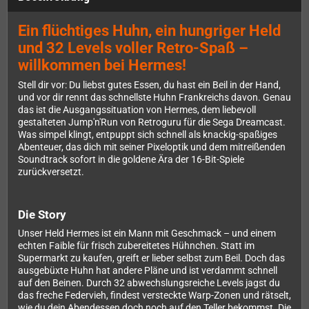
Ein flüchtiges Huhn, ein hungriger Held
und 32 Levels voller Retro-Spaß –
willkommen bei Hermes!
Stell dir vor: Du liebst gutes Essen, du hast ein Beil in der Hand,
und vor dir rennt das schnellste Huhn Frankreichs davon. Genau
das ist die Ausgangssituation von Hermes, dem liebevoll
gestalteten Jump'n'Run von Retroguru für die Sega Dreamcast.
Was simpel klingt, entpuppt sich schnell als knackig-spaßiges
Abenteuer, das dich mit seiner Pixeloptik und dem mitreißenden
Soundtrack sofort in die goldene Ära der 16-Bit-Spiele
zurückversetzt.
Die Story
Unser Held Hermes ist ein Mann mit Geschmack – und einem
echten Faible für frisch zubereitetes Hühnchen. Statt im
Supermarkt zu kaufen, greift er lieber selbst zum Beil. Doch das
ausgebüxte Huhn hat andere Pläne und ist verdammt schnell
auf den Beinen. Durch 32 abwechslungsreiche Levels jagst du
das freche Federvieh, findest versteckte Warp-Zonen und rätselt,
wie du dein Abendessen doch noch auf den Teller bekommst. Die