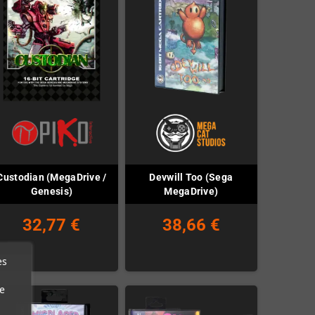
Custodian (MegaDrive /
Devwill Too (Sega
Genesis)
MegaDrive)
32,77 €
38,66 €
es
e