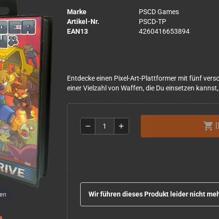
Marke
PSCD Games
Artikel-Nr.
PSCD-TP
EAN13
4260416653894
Entdecke einen Pixel-Art-Plattformer mit fünf ver
einer Vielzahl von Waffen, die Du einsetzen kannst
shopping_cart
remove
add
men
Wir führen dieses Produkt leider nicht meh