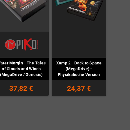
ater Margin - The Tales
Xump 2 - Back to Space
of Clouds and Winds
(MegaDrive) -
(MegaDrive / Genesis)
Physikalische Version
37,82 €
24,37 €