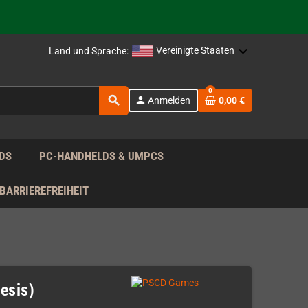
rag nach!
Vereinigte Staaten
Land und Sprache:
0
search
person
Anmelden
0,00 €
rag nach!
DS
PC-HANDHELDS & UMPCS
BARRIEREFREIHEIT
esis)