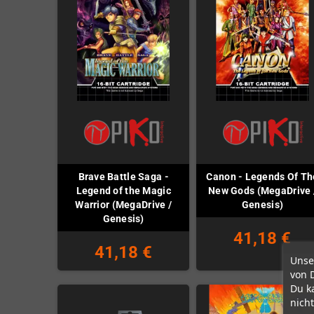
Brave Battle Saga -
Canon - Legends Of Th
Legend of the Magic
New Gods (MegaDrive 
Warrior (MegaDrive /
Genesis)
Genesis)
41,18 €
41,18 €
Unse
von 
Du k
nicht