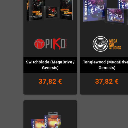
Switchblade (MegaDrive /
Tanglewood (MegaDrive
Genesis)
Genesis)
37,82 €
37,82 €