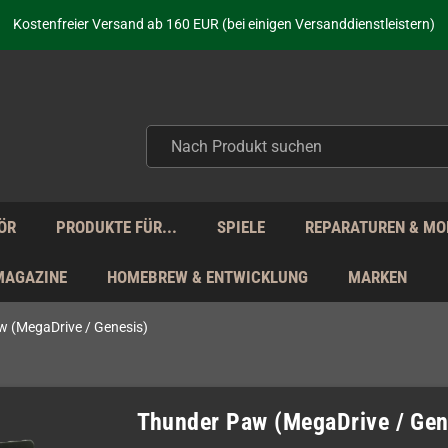
Kostenfreier Versand ab 160 EUR (bei einigen Versanddienstleistern)
Seit über 20 Jahren Deine Anlaufstelle für neue Retro-Hardware!
Täglicher Versand Mo - Fr aus Deutschland - zollfrei innerhalb der EU!
aufen nicht nur - wir KENNEN unsere Produkte. Du brauchst Hilfe? Dann f
Kostenfreier Versand ab 160 EUR (bei einigen Versanddienstleistern)
Seit über 20 Jahren Deine Anlaufstelle für neue Retro-Hardware!
Täglicher Versand Mo - Fr aus Deutschland - zollfrei innerhalb der EU!
aufen nicht nur - wir KENNEN unsere Produkte. Du brauchst Hilfe? Dann f
ÖR
PRODUKTE FÜR...
SPIELE
REPARATUREN & MO
MAGAZINE
HOMEBREW & ENTWICKLUNG
MARKEN
 (MegaDrive / Genesis)
Thunder Paw (MegaDrive / Gen