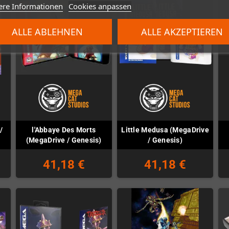
ere Informationen
Cookies anpassen
ALLE ABLEHNEN
ALLE AKZEPTIEREN
/
l'Abbaye Des Morts
Little Medusa (MegaDrive
(MegaDrive / Genesis)
/ Genesis)
41,18 €
41,18 €