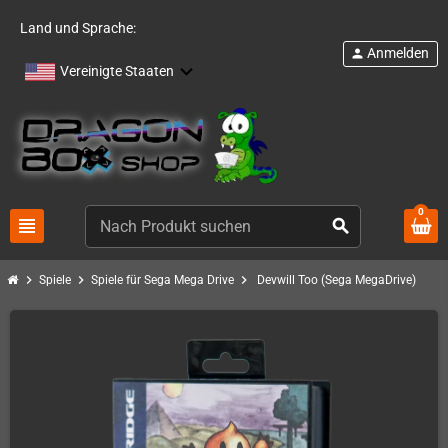
Land und Sprache:
Anmelden
person
Vereinigte Staaten
0
view_headline
search
chevron_right
chevron_right
chevron_right
Spiele
Spiele für Sega Mega Drive
Devwill Too (Sega MegaDrive)