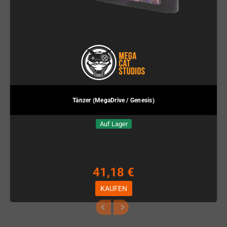
Tänzer (MegaDrive / Genesis)
Auf Lager
41,18 €
KAUFEN