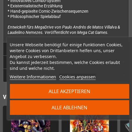
* Innovatives Combo-System
* Existentialistische Erzählung
* Hand-gepixelte Comic-Zwischensequenzen
* Philosophischer Spielablauf
Entwickelt fürs MegaDrive von Paulo Andrés de Matos Villalva &
Laudelino Nemezes. Veröffentlicht von Mega Cat Games.
Unsere Webseite benötigt für einige Funktionen Cookies,
Technische Daten
weitere Cookies von Drittanbietern helfen uns, unser
Angebot zu verbessern.
Videos
Du kannst jederzeit bestimmen, welche Cookies erlaubt
sind und welche nicht.
GPSR
Weitere Informationen
Cookies anpassen
ALLE AKZEPTIEREN
Vielleicht wäre das auch was für Dich
ALLE ABLEHNEN