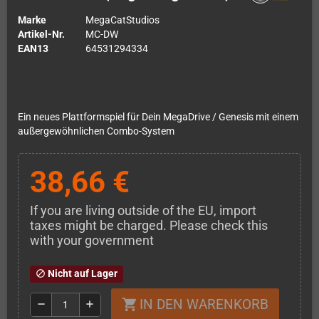
Marke
MegaCatStudios
Artikel-Nr.
MC-DW
EAN13
64531294334
Ein neues Plattformspiel für Dein MegaDrive / Genesis mit einem
außergewöhnlichen Combo-System
38,66 €
If you are living outside of the EU, import
taxes might be charged. Please check this
with your government
Nicht auf Lager
block
IN DEN WARENKORB
shopping_cart
remove
add