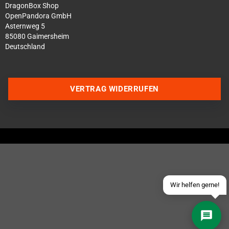
DragonBox Shop
OpenPandora GmbH
Asternweg 5
85080 Gaimersheim
Deutschland
Über WhatsApp schreiben
VERTRAG WIDERRUFEN
Über Telegram schreiben
Discord Server beitreten
Facebook Messenger
Schick uns eine eMail
Wir helfen gerne!