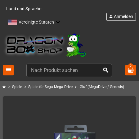
Land und Sprache:
Anmelden
person
Vereinigte Staaten
0
view_headline
search
chevron_right
chevron_right
chevron_right
Spiele
Spiele für Sega Mega Drive
Gluf (MegaDrive / Genesis)