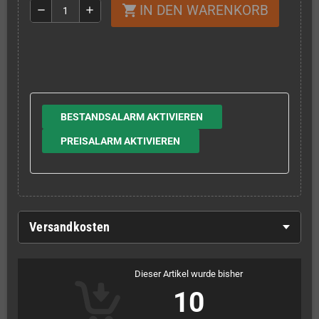
IN DEN WARENKORB
shopping_cart
remove
add
BESTANDSALARM AKTIVIEREN
PREISALARM AKTIVIEREN
Versandkosten
Dieser Artikel wurde bisher
10