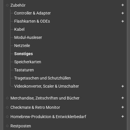
Zubehör
add
Controller & Adapter
add
Flashkarten & ODEs
add
Kabel
Modul-Ausleser
Netzteile
Sonstiges
Speicherkarten
Tastaturen
Tragetaschen und Schutzhüllen
Videokonverter, Scaler & Umschalter
add
Merchandise, Zeitschriften und Bücher
add
Checkmate & Retro Monitor
add
Homebrew-Produktion & Entwicklerbedarf
add
Restposten