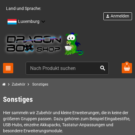
Land und Sprache:
Anmelden
person
Luxemburg
0
view_headline
search
chevron_right
chevron_right
Zubehör
Sonstiges
Sonstiges
Hier sammeln wir Zubehör und kleine Erweiterungen, die in keine der
größeren Gruppen passen. Dazu gehören zum Beispiel Eingabestifte,
USB-Hubs, einzelne Akkupacks, Tastatur-Anpassungen und
besondere Erweiterungsmodule.