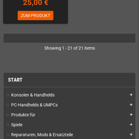
25,00 €
ZUM PRODUKT
Showing 1 - 21 of 21 items
START
Konsolen & Handhelds
add
PC-Handhelds & UMPCs
add
Produkte für
add
Spiele
add
Reparaturen, Mods & Ersatzteile
add