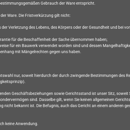
em bestimmungsgemäßen Gebrauch der Ware entspricht.
der Ware. Die Fristverkürzung gilt nicht:
 der Verletzung des Lebens, des Körpers oder der Gesundheit und bei vor
Garantie für die Beschaffenheit der Sache übernommen haben;
sweise für ein Bauwerk verwendet worden sind und dessen Mangelhaftigke
mmenhang mit Mängelrechten gegen uns haben.
echtswahl nur, soweit hierdurch der durch zwingende Bestimmungen des R
keitsprinzip).
henden Geschäftsbeziehungen sowie Gerichtsstand ist unser Sitz, soweit 
 Sondervermögen sind. Dasselbe gilt, wenn Sie keinen allgemeinen Gerich
 nicht bekannt ist. Die Befugnis, auch das Gericht an einem anderen ges
ich keine Anwendung.