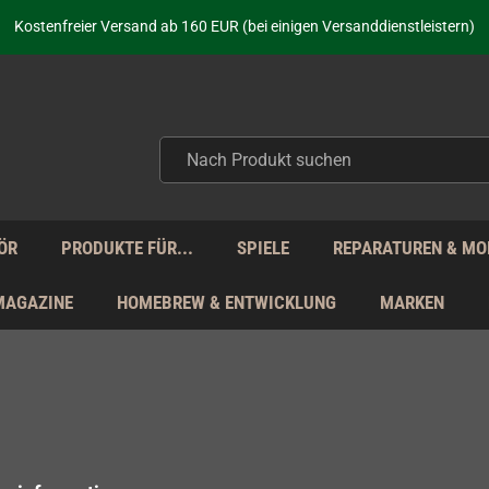
aufen nicht nur - wir KENNEN unsere Produkte. Du brauchst Hilfe? Dann f
Kostenfreier Versand ab 160 EUR (bei einigen Versanddienstleistern)
Seit über 20 Jahren Deine Anlaufstelle für neue Retro-Hardware!
Täglicher Versand Mo - Fr aus Deutschland - zollfrei innerhalb der EU!
aufen nicht nur - wir KENNEN unsere Produkte. Du brauchst Hilfe? Dann f
Kostenfreier Versand ab 160 EUR (bei einigen Versanddienstleistern)
Seit über 20 Jahren Deine Anlaufstelle für neue Retro-Hardware!
Täglicher Versand Mo - Fr aus Deutschland - zollfrei innerhalb der EU!
aufen nicht nur - wir KENNEN unsere Produkte. Du brauchst Hilfe? Dann f
ÖR
PRODUKTE FÜR...
SPIELE
REPARATUREN & MO
MAGAZINE
HOMEBREW & ENTWICKLUNG
MARKEN