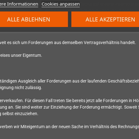
ere Informationen
Cookies anpassen
er einer entsprechend bezeichneten Schaltfläche auf unserer Internetprä
enste bedienen; soweit hierfür besondere Zahlungsbedingungen gelten, w
ie.com/de
.
ALLE ABLEHNEN
ALLE AKZEPTIEREN
eit es sich um Forderungen aus demselben Vertragsverhältnis handelt.
reises unser Eigentum.
lständigen Ausgleich aller Forderungen aus der laufenden Geschäftsbezi
ignung nicht zulässig.
rverkaufen. Für diesen Fall treten Sie bereits jetzt alle Forderungen in
ung an. Sie sind weiter zur Einziehung der Forderung ermächtigt. Sowei
 selbst einzuziehen.
werben wir Miteigentum an der neuen Sache im Verhältnis des Rechnungs