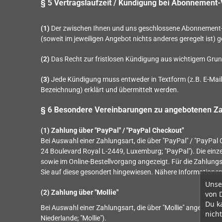
§ 5 Vertragslaufzeit / Kündigung bei Abonnement
(1)
Der zwischen Ihnen und uns geschlossene Abonnement-Ve
(soweit im jeweiligen Angebot nichts anderes geregelt ist) 
(2)
Das Recht zur fristlosen Kündigung aus wichtigem Grund
(3)
Jede Kündigung muss entweder in Textform (z.B. E-Mail)
Bezeichnung) erklärt und übermittelt werden.
§ 6 Besondere Vereinbarungen zu angebotenen Z
(1)
Zahlung über "PayPal" / "PayPal Checkout"
Bei Auswahl einer Zahlungsart, die über "PayPal" / "PayPal 
24 Boulevard Royal L-2449, Luxemburg; "PayPal"). Die einz
sowie im Online-Bestellvorgang angezeigt. Für die Zahlung
Sie auf diese gesondert hingewiesen. Nähere Informationen 
Unse
(2) Zahlung über "Mollie"
von 
Du k
Bei Auswahl einer Zahlungsart, die über "Mollie" angeboten
nicht
Niederlande; "Mollie").