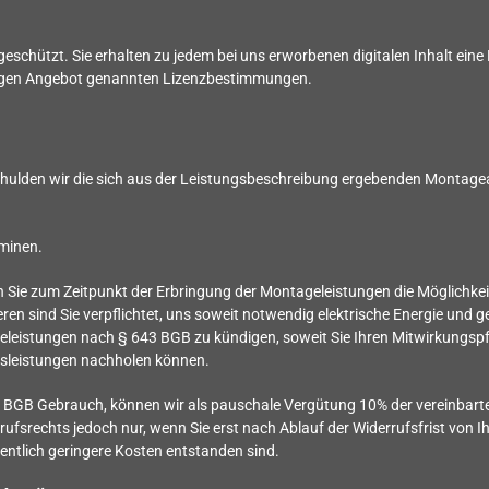
geschützt. Sie erhalten zu jedem bei uns erworbenen digitalen Inhalt ein
ligen Angebot genannten Lizenzbestimmungen.
ulden wir die sich aus der Leistungsbeschreibung ergebenden Montagea
rminen.
n Sie zum Zeitpunkt der Erbringung der Montageleistungen die Möglichkei
 sind Sie verpflichtet, uns soweit notwendig elektrische Energie und ge
geleistungen nach § 643 BGB zu kündigen, soweit Sie Ihren Mitwirkungspf
gsleistungen nachholen können.
 BGB Gebrauch, können wir als pauschale Vergütung 10% der vereinbart
rrufsrechts jedoch nur, wenn Sie erst nach Ablauf der Widerrufsfrist vo
entlich geringere Kosten entstanden sind.