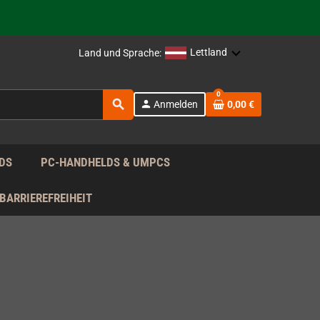
rag nach!
Lettland
Land und Sprache:
rag nach!
0
search
person
Anmelden
0,00 €
rag nach!
DS
PC-HANDHELDS & UMPCS
BARRIEREFREIHEIT