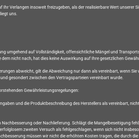
uf Ihr Verlangen insoweit freizugeben, als der realisierbare Wert unserer
liegt uns.
rung umgehend auf Vollständigkeit, offensichtliche Mängel und Transpo
dem nicht nach, hat dies keine Auswirkung auf Ihre gesetzlichen Gewäh
rungen abweicht, gilt die Abweichung nur dann als vereinbart, wenn Sie 
und gesondert zwischen den Vertragsparteien vereinbart wurde.
vorstehenden Gewährleistungsregelungen:
Angaben und die Produktbeschreibung des Herstellers als vereinbart, nic
h Nachbesserung oder Nachlieferung. Schlägt die Mangelbeseitigung fehl
 erfolglosem zweiten Versuch als fehlgeschlagen, wenn sich nicht insbes
chbesserung müssen wir nicht die erhöhten Kosten tragen, die durch die