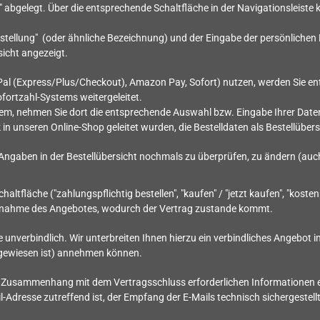
bgelegt. Über die entsprechende Schaltfläche in der Navigationsleiste k
stellung"
(oder ähnliche Bezeichnung)
und der Eingabe der persönliche
sicht angezeigt.
Pal (Express/Plus/Checkout), Amazon Pay, Sofort) nutzen, werden Sie ent
ofortzahl-Systems weitergeleitet.
stem, nehmen Sie dort die entsprechende Auswahl bzw. Eingabe Ihrer Date
n unseren Online-Shop geleitet wurden, die Bestelldaten als Bestellübers
 Angaben in der Bestellübersicht nochmals zu überprüfen, zu ändern (auch
fläche ("zahlungspflichtig bestellen", "kaufen" / "jetzt kaufen", "kostenpf
 Annahme des Angebotes, wodurch der Vertrag zustande kommt.
 unverbindlich. Wir unterbreiten Ihnen hierzu ein verbindliches Angebot in
sgewiesen ist) annehmen können.
m Zusammenhang mit dem Vertragsschluss erforderlichen Informationen erf
il-Adresse zutreffend ist, der Empfang der E-Mails technisch sichergestel