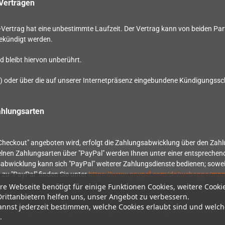
-Verträgen
rtrag hat eine unbestimmte Laufzeit. Der Vertrag kann von beiden Par
gekündigt werden.
 bleibt hiervon unberührt.
 oder über die auf unserer Internetpräsenz eingebundene Kündigungsscha
ahlungsarten
Checkout" angeboten wird, erfolgt die Zahlungsabwicklung über den Zahlung
elnen Zahlungsarten über "PayPal" werden Ihnen unter einer entsprechen
sabwicklung kann sich "PayPal" weiterer Zahlungsdienste bedienen; sow
zu "PayPal" finden Sie unter
https://www.paypal.com/de/webapps/mpp/
re Webseite benötigt für einige Funktionen Cookies, weitere Cooki
Drittanbietern helfen uns, unser Angebot zu verbessern.
annst jederzeit bestimmen, welche Cookies erlaubt sind und welch
 wird, erfolgt die Zahlungsabwicklung über den Zahlungsdienstleister Mol
.