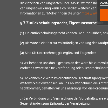
Weit
Die einzelnen Zahlungsarten über "Mollie" werden Ihnen unt
Zahlungsabwicklung kann sich "Mollie" weiterer Zahlungsdi
Informationen zu "Mollie" finden Sie unter
https://www.moll
§ 7 Zurückbehaltungsrecht
, Eigentumsvorbehalt
(1)
Ein Zurückbehaltungsrecht können Sie nur ausüben, sow
(2)
Die Ware bleibt bis zur vollständigen Zahlung des Kaufp
(3)
Sind Sie Unternehmer, gilt ergänzend Folgendes:
a) Wir behalten uns das Eigentum an der Ware bis zum vol
Vorbehaltsware ist eine Verpfändung oder Sicherheitsübere
b) Sie können die Ware im ordentlichen Geschäftsgang weite
Weiterverkauf erwachsen, an uns ab, wir nehmen die Abtret
nachkommen, behalten wir uns allerdings vor, die Forderung
c) Bei Verbindung und Vermischung der Vorbehaltsware er
Gegenständen zum Zeitpunkt der Verarbeitung.