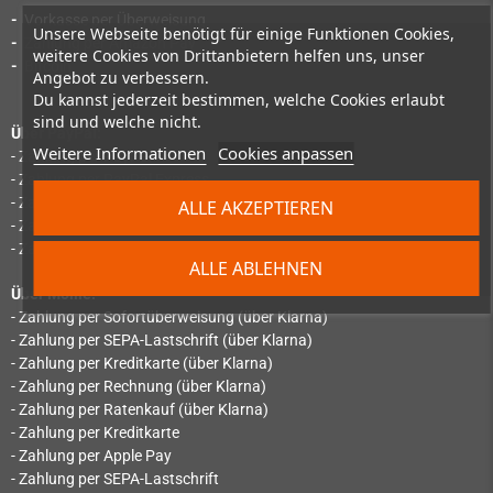
-
Vorkasse per Überweisung
Unsere Webseite benötigt für einige Funktionen Cookies,
-
Zahlung per Amazon Pay
weitere Cookies von Drittanbietern helfen uns, unser
-
Bitcoin
Angebot zu verbessern.
Du kannst jederzeit bestimmen, welche Cookies erlaubt
sind und welche nicht.
Über PayPal:
Weitere Informationen
Cookies anpassen
- Zahlung per PayPal
- Zahlung per PayPal Express
- Zahlung per SEPA-Lastschrift
ALLE AKZEPTIEREN
- Zahlung per "Später bezahlen"
- Zahlung per Ratenzahlung
ALLE ABLEHNEN
Über Mollie:
- Zahlung per Sofortüberweisung (über Klarna)
- Zahlung per SEPA-Lastschrift (über Klarna)
- Zahlung per Kreditkarte (über Klarna)
- Zahlung per Rechnung (über Klarna)
- Zahlung per Ratenkauf (über Klarna)
- Zahlung per Kreditkarte
- Zahlung per Apple Pay
- Zahlung per SEPA-Lastschrift