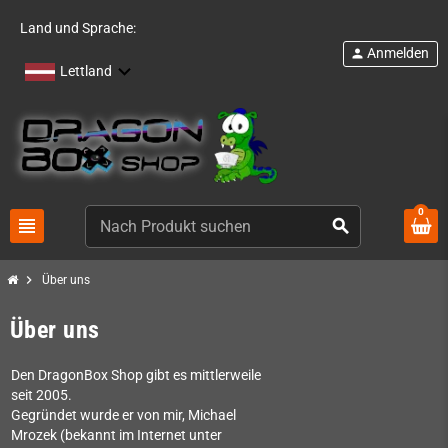
Land und Sprache:
Anmelden
person
Lettland
0
view_headline
search
chevron_right
Über uns
Über uns
Den DragonBox Shop gibt es mittlerweile
seit 2005.
Gegründet wurde er von mir, Michael
Mrozek (bekannt im Internet unter