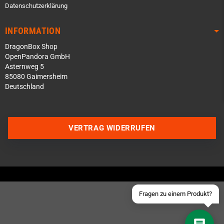
Datenschutzerklärung
INFORMATION
DragonBox Shop
OpenPandora GmbH
Asternweg 5
85080 Gaimersheim
Deutschland
Über WhatsApp schreiben
Über Telegram schreiben
VERTRAG WIDERRUFEN
Discord Server beitreten
Facebook Messenger
Schick uns eine eMail
Fragen zu einem Produkt?