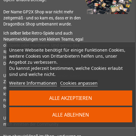
Der Name GP2X Shop war nicht mehr
zeitgemäß - und so kam es, dass er in den
DragonBox Shop umbenannt wurde.
Ich selber liebe Retro-Spiele und auch
Neuentwicklungen von kleinen Teams, egal
ob Spiele oder Hardware. Und genau das
Unsere Webseite benötigt für einige Funktionen Cookies,
spiegelt der Shop wieder:
weitere Cookies von Drittanbietern helfen uns, unser
Hier gibt es Hardware, die man sonst in
Angebot zu verbessern.
Deutschland nicht oder kaum findet.
Du kannst jederzeit bestimmen, welche Cookies erlaubt
sind und welche nicht.
Und neue Spiele für Retro-Systeme, sowie
Zubehör, um diese auch am Leben zu
Weitere Informationen
Cookies anpassen
erhalten. Da das alles Produkte sind, die
ich selber auch nutzen würde oder auch
ALLE AKZEPTIEREN
nutze, kann ich sogar komplexere Fragen
beantworten.
ALLE ABLEHNEN
Und im Pyra-Handheld-Forum findet man
mich inmitten der Community.