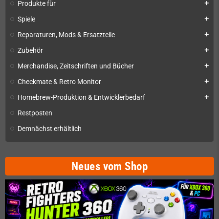
Produkte für
add
Spiele
add
Reparaturen, Mods & Ersatzteile
add
Zubehör
add
Merchandise, Zeitschriften und Bücher
add
Checkmate & Retro Monitor
add
Homebrew-Produktion & Entwicklerbedarf
add
Restposten
Demnächst erhältlich
Neues vom Shop