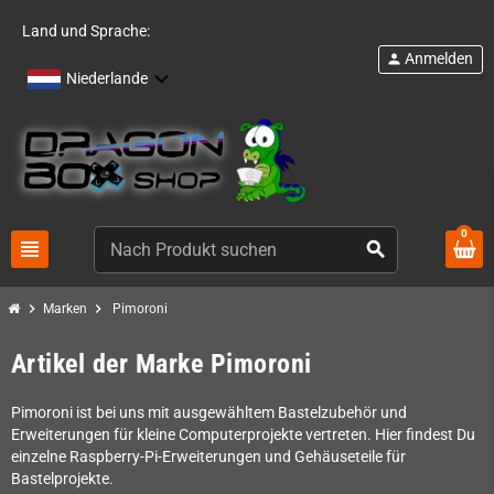
Land und Sprache:
Anmelden
person
Niederlande
0
view_headline
search
chevron_right
chevron_right
Marken
Pimoroni
Artikel der Marke Pimoroni
Pimoroni ist bei uns mit ausgewähltem Bastelzubehör und
Erweiterungen für kleine Computerprojekte vertreten. Hier findest Du
einzelne Raspberry-Pi-Erweiterungen und Gehäuseteile für
Bastelprojekte.