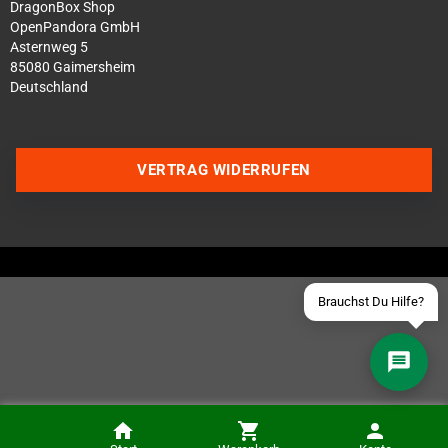
DragonBox Shop
OpenPandora GmbH
Asternweg 5
85080 Gaimersheim
Deutschland
Über WhatsApp schreiben
Über Telegram schreiben
VERTRAG WIDERRUFEN
Discord Server beitreten
Facebook Messenger
Schick uns eine eMail
Brauchst Du Hilfe?