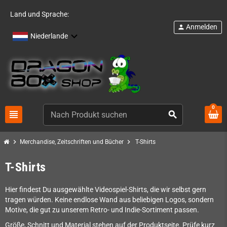
Land und Sprache:
Anmelden
person
Niederlande
0
view_headline
search
chevron_right
chevron_right
Merchandise, Zeitschriften und Bücher
T-Shirts
T-Shirts
Hier findest Du ausgewählte Videospiel-Shirts, die wir selbst gern
tragen würden. Keine endlose Wand aus beliebigen Logos, sondern
Motive, die gut zu unserem Retro- und Indie-Sortiment passen.
Größe, Schnitt und Material stehen auf der Produktseite. Prüfe kurz