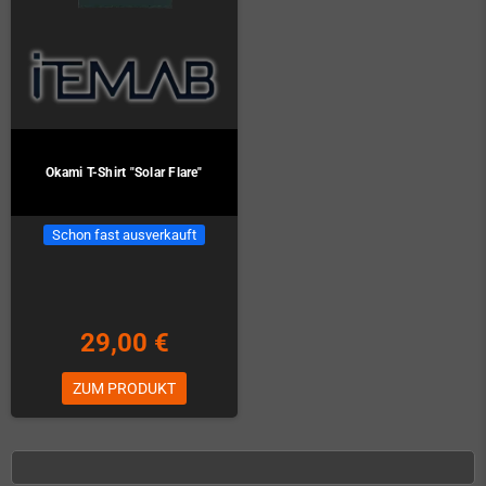
Okami T-Shirt "Solar Flare"
Schon fast ausverkauft
29,00 €
ZUM PRODUKT