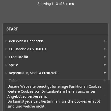
Showing 1 - 3 of 3 items
START
Konsolen & Handhelds
add
PC-Handhelds & UMPCs
add
Produkte für
add
Spiele
add
Reparaturen, Mods & Ersatzteile
add
Zubehör
add
Unsere Webseite benötigt für einige Funktionen Cookies,
Merchandise, Zeitschriften und Bücher
add
weitere Cookies von Drittanbietern helfen uns, unser
Bücher
add
Angebot zu verbessern.
Du kannst jederzeit bestimmen, welche Cookies erlaubt
PixelFrames - Wandbilder
sind und welche nicht.
Sonstiges