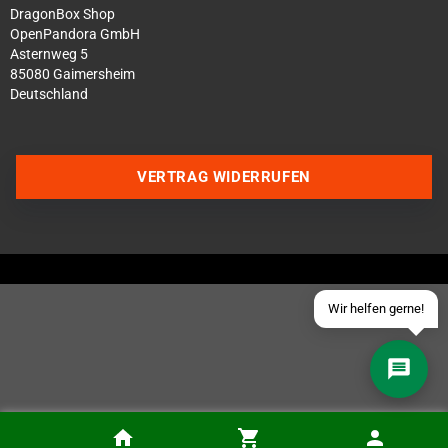
DragonBox Shop
OpenPandora GmbH
Asternweg 5
85080 Gaimersheim
Deutschland
Über WhatsApp schreiben
Über Telegram schreiben
VERTRAG WIDERRUFEN
Discord Server beitreten
Facebook Messenger
Schick uns eine eMail
Wir helfen gerne!