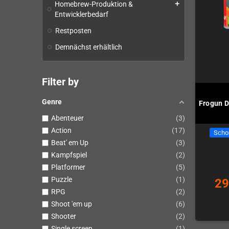
Homebrew-Produktion &
add
Entwicklerbedarf
Restposten
Demnächst erhältlich
Filter by
Genre
Frogun D
Abenteuer
3
Action
17
Scho
Beat' em Up
3
Kampfspiel
2
Platformer
5
Puzzle
1
29
RPG
2
Shoot 'em up
6
Shooter
2
Single screen
1