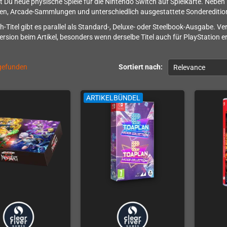
st Du neue physische Spiele für die Nintendo Switch auf Spielkarte. Nebe
en, Arcade-Sammlungen und unterschiedlich ausgestattete Sondereditio
ch-Titel gibt es parallel als Standard-, Deluxe- oder Steelbook-Ausgabe. 
rsion beim Artikel, besonders wenn derselbe Titel auch für PlayStation e
 gefunden
Sortiert nach:
Relevance
ARTIKELBÜNDEL