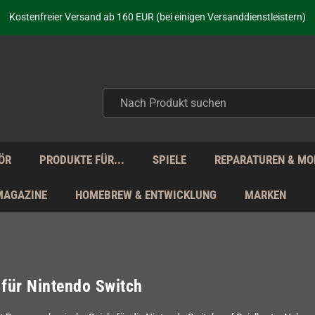
aufen nicht nur - wir KENNEN unsere Produkte. Du brauchst Hilfe? Dann f
Kostenfreier Versand ab 160 EUR (bei einigen Versanddienstleistern)
Seit über 20 Jahren Deine Anlaufstelle für neue Retro-Hardware!
Täglicher Versand Mo - Fr aus Deutschland - zollfrei innerhalb der EU!
aufen nicht nur - wir KENNEN unsere Produkte. Du brauchst Hilfe? Dann f
Kostenfreier Versand ab 160 EUR (bei einigen Versanddienstleistern)
Seit über 20 Jahren Deine Anlaufstelle für neue Retro-Hardware!
Täglicher Versand Mo - Fr aus Deutschland - zollfrei innerhalb der EU!
aufen nicht nur - wir KENNEN unsere Produkte. Du brauchst Hilfe? Dann f
ÖR
PRODUKTE FÜR...
SPIELE
REPARATUREN & MO
MAGAZINE
HOMEBREW & ENTWICKLUNG
MARKEN
 für Nintendo Switch