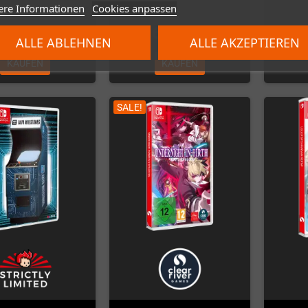
ere Informationen
Cookies anpassen
33,00 €
69,99 €
ALLE ABLEHNEN
ALLE AKZEPTIEREN
KAUFEN
KAUFEN
SALE!