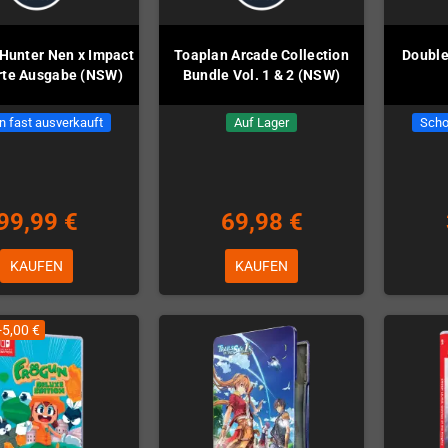
 Hunter Nen x Impact
Toaplan Arcade Collection
Double
erte Ausgabe (NSW)
Bundle Vol. 1 & 2 (NSW)
n fast ausverkauft
Auf Lager
Scho
99,99 €
69,98 €
KAUFEN
KAUFEN
-5,00 €