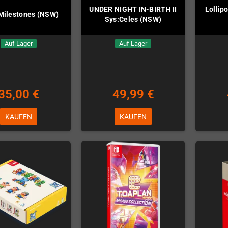
UNDER NIGHT IN-BIRTH II
Lollip
 Milestones (NSW)
Sys:Celes (NSW)
Auf Lager
Auf Lager
35,00 €
49,99 €
KAUFEN
KAUFEN