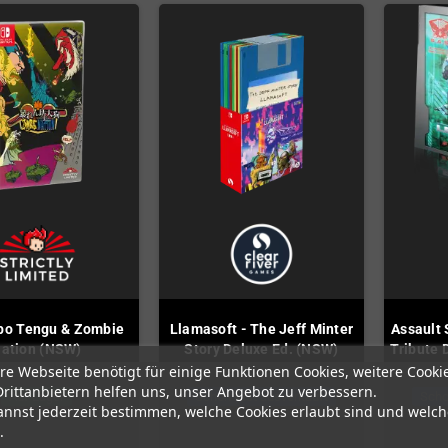
bo Tengu & Zombie
Llamasoft - The Jeff Minter
Assault 
ation (NSW)
Story Deluxe Ed. (NSW)
Tribute 
re Webseite benötigt für einige Funktionen Cookies, weitere Cooki
Drittanbietern helfen uns, unser Angebot zu verbessern.
Auf Lager
Schon fast ausverkauft
Scho
annst jederzeit bestimmen, welche Cookies erlaubt sind und welch
.