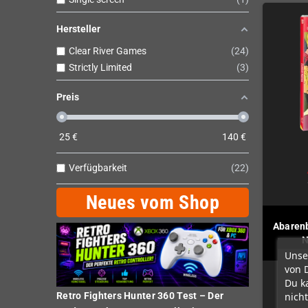
Hersteller
Clear River Games
24
Strictly Limited
3
Preis
25
€
140
€
Verfügbarkeit
22
Neues vom Shop
Abaren
N
Unse
von 
Du k
nicht
Retro Fighters Hunter 360 Test – Der