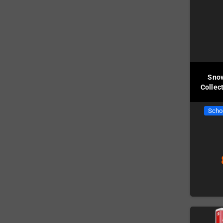
Snow
Collec
Scho