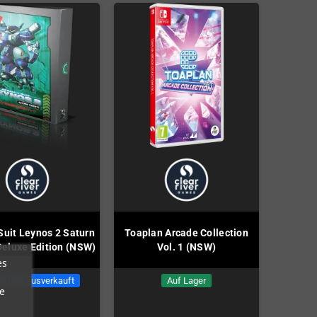
Suit Leynos 2 Saturn
Toaplan Arcade Collection
Deluxe Edition (NSW)
Vol. 1 (NSW)
es
n fast ausverkauft
Auf Lager
e