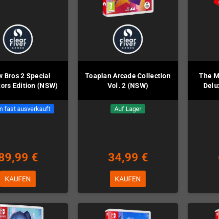
 Bros 2 Special
Toaplan Arcade Collection
The M
tors Edition (NSW)
Vol. 2 (NSW)
Delu
n fast ausverkauft
Auf Lager
89,99 €
34,99 €
KAUFEN
KAUFEN