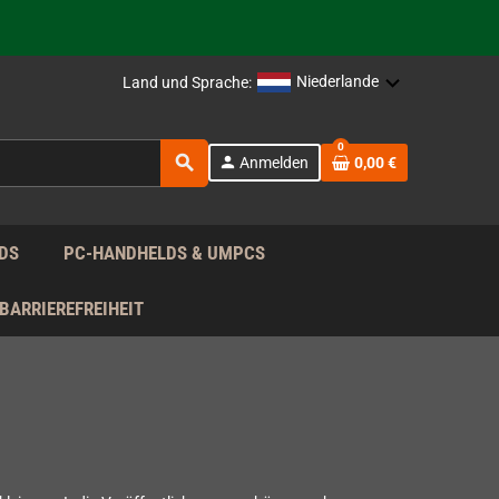
rag nach!
Niederlande
Land und Sprache:
rag nach!
0
search
person
Anmelden
0,00 €
rag nach!
DS
PC-HANDHELDS & UMPCS
BARRIEREFREIHEIT