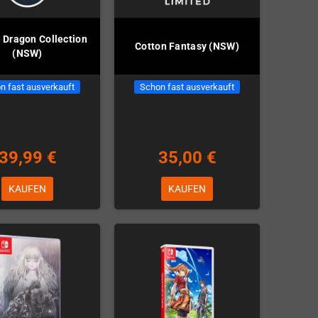
 Dragon Collection
Cotton Fantasy (NSW)
(NSW)
n fast ausverkauft
Schon fast ausverkauft
39,99 €
35,00 €
KAUFEN
KAUFEN