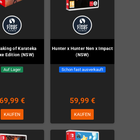
aking of Karateka
Hunter x Hunter Nen x Impact
xe Edition (NSW)
(NSW)
Auf Lager
Schon fast ausverkauft
69,99 €
59,99 €
KAUFEN
KAUFEN