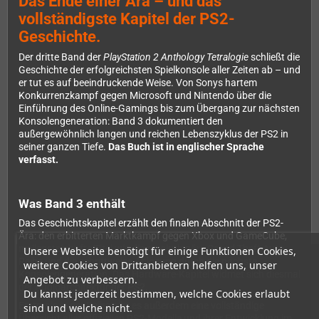
Das Ende einer Ära – und das
vollständigste Kapitel der PS2-
Geschichte.
Der dritte Band der
PlayStation 2 Anthology Tetralogie
schließt die
Geschichte der erfolgreichsten Spielkonsole aller Zeiten ab – und
er tut es auf beeindruckende Weise. Von Sonys hartem
Konkurrenzkampf gegen Microsoft und Nintendo über die
Einführung des Online-Gamings bis zum Übergang zur nächsten
Konsolengeneration: Band 3 dokumentiert den
außergewöhnlich langen und reichen Lebenszyklus der PS2 in
seiner ganzen Tiefe.
Das Buch ist in englischer Sprache
verfasst.
Was Band 3 enthält
Das Geschichtskapitel erzählt den finalen Abschnitt der PS2-
Ära: den erbitterten Marktkampf gegen Xbox und GameCube,
meilensteinhafte Titel wie die revolutionäre Grand Theft Auto-
Unsere Webseite benötigt für einige Funktionen Cookies,
Reihe und die schrittweise Ablösung durch die nächste
weitere Cookies von Drittanbietern helfen uns, unser
Konsolengeneration. Das Hardware-Kapitel widmet sich diesmal
Angebot zu verbessern.
der Audioarchitektur der PS2.
Du kannst jederzeit bestimmen, welche Cookies erlaubt
Erstmals in der Reihe gibt es außerdem eine vollständige
sind und welche nicht.
Übersicht aller offiziellen PS2-Modelle und ihrer Entwicklung im