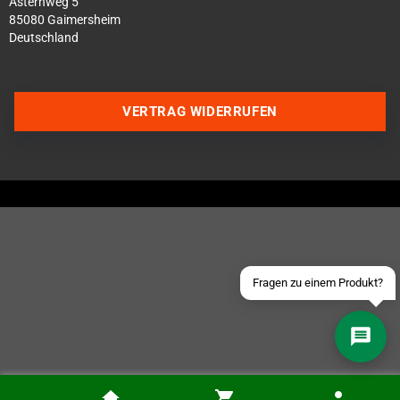
Asternweg 5
85080 Gaimersheim
Deutschland
VERTRAG WIDERRUFEN
Über WhatsApp schreiben
Über Telegram schreiben
Discord Server beitreten
Facebook Messenger
Schick uns eine eMail
Fragen zu einem Produkt?