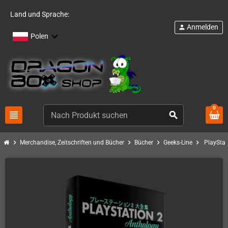
Land und Sprache:
Anmelden
person
Polen
0
view_headline
search
chevron_right
chevron_right
chevron_right
chevron_right
Merchandise, Zeitschriften und Bücher
Bücher
Geeks-Line
PlayStat