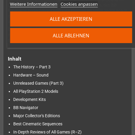
Weitere Informationen
Cookies anpassen
Laufe der Jahre – ergänzt durch Development Kits, den BB
Navigator, bedeutende Collector's Editions einzelner Spiele sowie
eine Auswahl der eindrucksvollsten Filmsequenzen der PS2-Ära
ALLE AKZEPTIEREN
und der auffälligsten Printanzeigen der Zeit.
Den Abschluss bilden die Reviews aller offiziell weltweit
ALLE ABLEHNEN
erschienenen PS2-Spiele von R bis Z – der krönende Abschluss
der Spielereviews aus den ersten beiden Bänden.
Inhalt
The History – Part 3
Hardware – Sound
Unreleased Games (Part 3)
All PlayStation 2 Models
Development Kits
BB Navigator
Major Collector's Editions
Best Cinematic Sequences
In-Depth Reviews of All Games (R–Z)