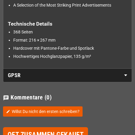
A Selection of the Most Striking Print Advertisements
Technische Details
368 Seiten
Format: 216 × 267 mm
Hardcover mit Pantone-Farbe und Spotlack
Hochwertiges Hochglanzpapier, 135 g/m²
GPSR
Kommentare
(0)
chat
Willst Du nicht den ersten schreiben?
edit
OFT ZUSAMMEN GEKAUFT