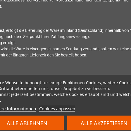
tragsschluss (bei vereinbarter Vorauszahlung nach dem Zeitpunkt Ihre
t.
st, erfolgt die Lieferung der Ware im Inland (Deutschland) innerhalb von
ung nach dem Zeitpunkt Ihrer Zahlungsanweisung).
 erfolgt.
llt, wird die Ware in einer gemeinsamen Sendung versandt, sofern wir kei
mit der längsten Lieferzeit den Sie bestellt haben.
re Webseite benötigt für einige Funktionen Cookies, weitere Cooki
Drittanbietern helfen uns, unser Angebot zu verbessern.
annst jederzeit bestimmen, welche Cookies erlaubt sind und welch
.
ere Informationen
Cookies anpassen
ALLE ABLEHNEN
ALLE AKZEPTIEREN