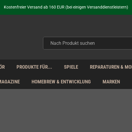
aufen nicht nur - wir KENNEN unsere Produkte. Du brauchst Hilfe? Dann f
Kostenfreier Versand ab 160 EUR (bei einigen Versanddienstleistern)
Seit über 20 Jahren Deine Anlaufstelle für neue Retro-Hardware!
Täglicher Versand Mo - Fr aus Deutschland - zollfrei innerhalb der EU!
aufen nicht nur - wir KENNEN unsere Produkte. Du brauchst Hilfe? Dann f
Kostenfreier Versand ab 160 EUR (bei einigen Versanddienstleistern)
Seit über 20 Jahren Deine Anlaufstelle für neue Retro-Hardware!
Täglicher Versand Mo - Fr aus Deutschland - zollfrei innerhalb der EU!
aufen nicht nur - wir KENNEN unsere Produkte. Du brauchst Hilfe? Dann f
ÖR
PRODUKTE FÜR...
SPIELE
REPARATUREN & MO
MAGAZINE
HOMEBREW & ENTWICKLUNG
MARKEN