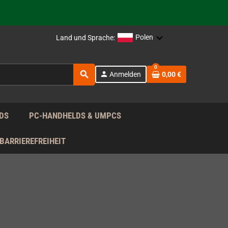
rag nach!
Polen
Land und Sprache:
rag nach!
0
search
person
Anmelden
0,00 €
rag nach!
DS
PC-HANDHELDS & UMPCS
BARRIEREFREIHEIT