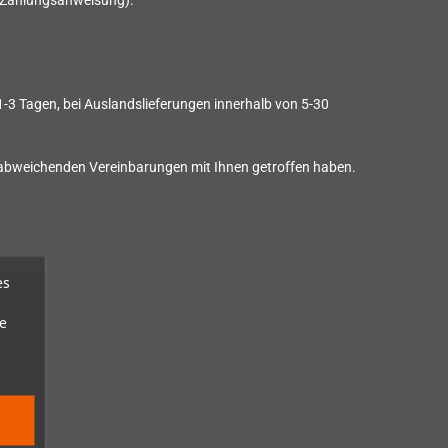
r Zahlungsanweisung).
 1-3 Tagen, bei Auslandslieferungen innerhalb von 5-30
ne abweichenden Vereinbarungen mit Ihnen getroffen haben.
es
e