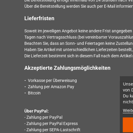
Die Bereitstellung erfolgt innerhalb von
24
Stunden nach Ver
Über die Bereitstellung werden Sie auch per E-Mail informier
Lieferfristen
Soweit im jeweiligen Angebot keine andere Frist angegeben i
Tagen nach Vertragsschluss (bei vereinbarter Vorauszahl
Beachten Sie, dass an Sonn- und Feiertagen keine Zustellung
Haben Sie Artikel mit unterschiedlichen Lieferzeiten beste
Die Lieferzeit bestimmt sich in diesem Fall nach dem Artikel 
Akzeptierte Zahlungsmöglichkeiten
-
Vorkasse per Überweisung
Unse
-
Zahlung per Amazon Pay
von 
-
Bitcoin
Du k
nicht
Weit
Über PayPal:
- Zahlung per PayPal
- Zahlung per PayPal Express
- Zahlung per SEPA-Lastschrift