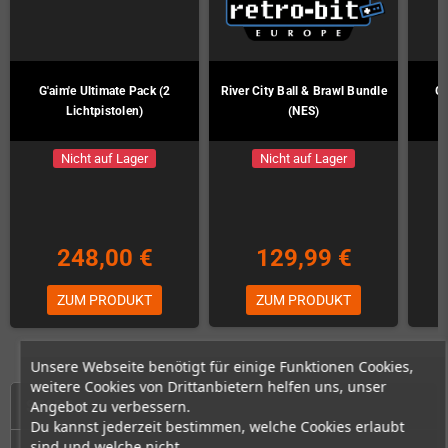
G'aim'e Ultimate Pack (2
River City Ball & Brawl Bundle
G'
Lichtpistolen)
(NES)
Nicht auf Lager
Nicht auf Lager
248,00 €
129,99 €
ZUM PRODUKT
ZUM PRODUKT
Unsere Webseite benötigt für einige Funktionen Cookies,
weitere Cookies von Drittanbietern helfen uns, unser
START
Angebot zu verbessern.
Du kannst jederzeit bestimmen, welche Cookies erlaubt
sind und welche nicht.