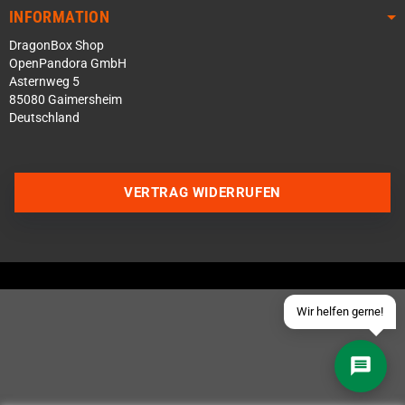
INFORMATION
DragonBox Shop
OpenPandora GmbH
Asternweg 5
85080 Gaimersheim
Deutschland
Über WhatsApp schreiben
Über Telegram schreiben
VERTRAG WIDERRUFEN
Discord Server beitreten
Facebook Messenger
Schick uns eine eMail
Wir helfen gerne!