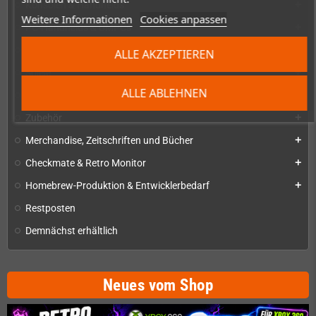
Konsolen & Handhelds
add
Weitere Informationen
Cookies anpassen
PC-Handhelds & UMPCs
add
Produkte für
add
ALLE AKZEPTIEREN
Spiele
add
ALLE ABLEHNEN
Reparaturen, Mods & Ersatzteile
add
Zubehör
add
Merchandise, Zeitschriften und Bücher
add
Checkmate & Retro Monitor
add
Homebrew-Produktion & Entwicklerbedarf
add
Restposten
Demnächst erhältlich
Neues vom Shop