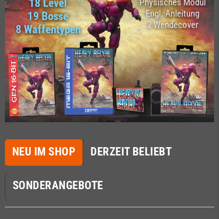
18 Level
Physisches Modul
Engl. Anleitung
19 Bosse
2 Wendecover
8 Waffentypen
NEU IM SHOP
DERZEIT BELIEBT
SONDERANGEBOTE