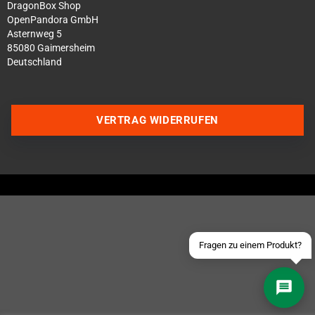
DragonBox Shop
OpenPandora GmbH
Asternweg 5
85080 Gaimersheim
Deutschland
Über WhatsApp schreiben
VERTRAG WIDERRUFEN
Über Telegram schreiben
Discord Server beitreten
Facebook Messenger
Schick uns eine eMail
Fragen zu einem Produkt?