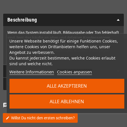
Beschreibung
Wenn das System instabil läuft, Bildausgabe oder Ton fehlerhaft
sind, liegt das häufig an alten und defekten Kondensatoren.
Unsere Webseite benötigt für einige Funktionen Cookies,
Mit diesem von uns durchgeführten Umbau kann man das
weitere Cookies von Drittanbietern helfen uns, unser
System nicht nur zum Laufen bringen sondern auch gegen
Angebot zu verbessern.
weitere Schäden schützen.
Du kannst jederzeit bestimmen, welche Cookies erlaubt
sind und welche nicht.
Technische Daten
Weitere Informationen
Cookies anpassen
GPSR
ALLE AKZEPTIEREN
ALLE ABLEHNEN
Kommentare
(0)
chat
Willst Du nicht den ersten schreiben?
edit