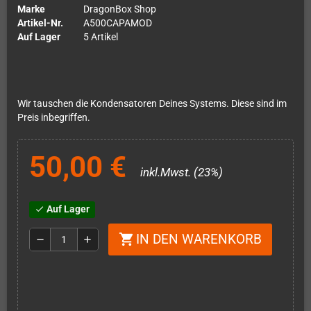
Marke
DragonBox Shop
Artikel-Nr.
A500CAPAMOD
Auf Lager
5 Artikel
Wir tauschen die Kondensatoren Deines Systems. Diese sind im
Preis inbegriffen.
50,00 €
inkl.Mwst. (23%)
Auf Lager
check
IN DEN WARENKORB
shopping_cart
remove
add