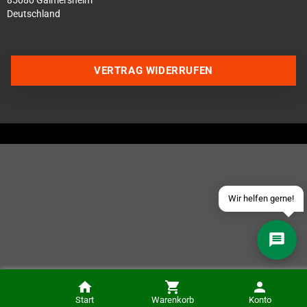
85080 Gaimersheim
Deutschland
Über WhatsApp schreiben
VERTRAG WIDERRUFEN
Über Telegram schreiben
Discord Server beitreten
Facebook Messenger
Schick uns eine eMail
Wir helfen gerne!
Frogun Deluxe Edition (NSW)
Start
Warenkorb
Konto
IN DEN KORB
29,99 €