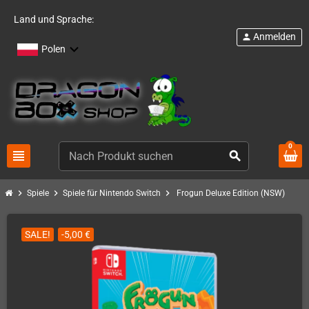
Land und Sprache:
Anmelden
person
Polen
0
view_headline
search
chevron_right
chevron_right
chevron_right
Spiele
Spiele für Nintendo Switch
Frogun Deluxe Edition (NSW)
SALE!
-5,00 €