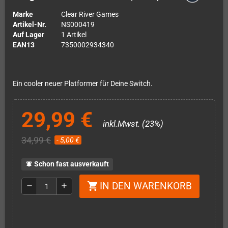
Marke
Clear River Games
Artikel-Nr.
NS000419
Auf Lager
1 Artikel
EAN13
7350002934340
Ein cooler neuer Platformer für Deine Switch.
29,99 €
inkl.Mwst. (23%)
34,99 €
- 5,00 €
Schon fast ausverkauft
notifications_active
IN DEN WARENKORB
shopping_cart
remove
add