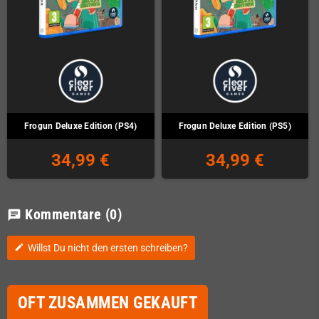
Frogun Deluxe Edition (PS4)
Frogun Deluxe Edition (PS5)
34,99 €
34,99 €
Kommentare
(0)
chat
Willst Du nicht den ersten schreiben?
edit
OFT ZUSAMMEN GEKAUFT