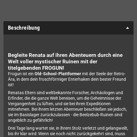
Beschreibung
Begleite Renata auf ihren Abenteuern durch eine
Welt voller mystischer Ruinen mit der
titelgebenden FROGUN!
Frogun ist ein
Old-School-Plattformer
mit der Seele der Retro-
Ära, in dem dein froschförmiger Enterhaken dein bester Freund
ist!
Renatas Eltern sind weltbekannte Forscher, Archäologen und
Erfinder, die die ganze Welt bereisen, um die Geheimnisse der
Vergangenheit zu lüften, und sie bei ihren Expeditionen
mitnehmen. Bei ihrem letzten Abenteuer beschließen sie jedoch,
sie im Basislager zurückzulassen - die Beelzebub-Ruinen sind
angeblich zu gefährlich!
Drei Tage lang wartet sie, in ihrem Stolz verletzt und gelangweilt,
bis ihr klar wird: Wenn sie noch nicht zurückgekehrt sind, muss