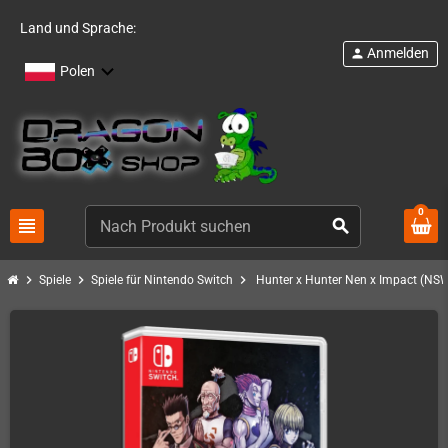
Land und Sprache:
Anmelden
person
Polen
0
view_headline
search
chevron_right
chevron_right
chevron_right
Spiele
Spiele für Nintendo Switch
Hunter x Hunter Nen x Impact (NS