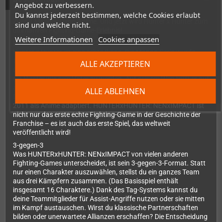
Angebot zu verbessern.
Du kannst jederzeit bestimmen, welche Cookies erlaubt
Zuerst Manga. Dann Anime. Und jetzt wird Hunter x Hunter zum
sind und welche nicht.
ultimativen Fighting-Game-Erlebnis!
Weitere Informationen
Cookies anpassen
EINE IKONISCHE FRANCHISE
Hunter x Hunter ist eine echte Ikone. Die Manga-Serie wurde
1998 von Yoshihiro Togashi erschaffen und erzählt die
ALLE AKZEPTIEREN
Geschichte des jungen Gon, der sich auf eine Reise begibt, um
ein Hunter wie sein Vater zu werden. Auf seinem Weg trifft er auf
andere Hunters und begegnet übernatürlichen Phänomenen.
ALLE ABLEHNEN
Die Serie hat über 84 Millionen Exemplare verkauft und wurde
2011 als Anime adaptiert. HUNTERxHUNTER: NENxIMPACT ist
nicht nur das erste echte Fighting-Game in der Geschichte der
Franchise – es ist auch das erste Spiel, das weltweit
veröffentlicht wird!
3-gegen-3
Was HUNTERxHUNTER: NENxIMPACT von vielen anderen
Fighting-Games unterscheidet, ist sein 3-gegen-3-Format. Statt
nur einen Charakter auszuwählen, stellst du ein ganzes Team
aus drei Kämpfern zusammen. (Das Basisspiel enthält
insgesamt 16 Charaktere.) Dank des Tag-Systems kannst du
deine Teammitglieder für Assist-Angriffe nutzen oder sie mitten
im Kampf austauschen. Wirst du klassische Partnerschaften
bilden oder unerwartete Allianzen erschaffen? Die Entscheidung