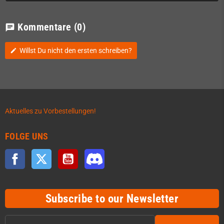
Kommentare
(0)
chat
Willst Du nicht den ersten schreiben?
edit
Aktuelles zu Vorbestellungen!
FOLGE UNS
Facebook
Twitter
YouTube
Discord
Subscribe to our Newsletter