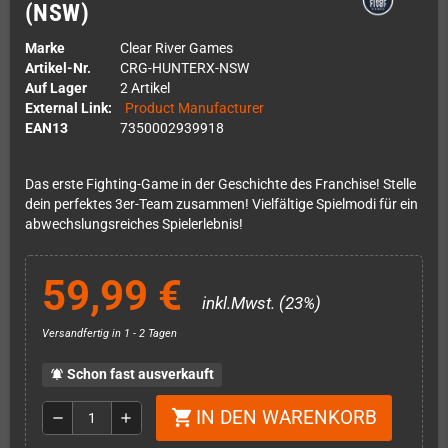
(NSW)
Marke
Clear River Games
Artikel-Nr.
CRG-HUNTERX-NSW
Auf Lager
2 Artikel
External Link:
Product Manufacturer
EAN13
7350002939918
Das erste Fighting-Game in der Geschichte des Franchise! Stelle
dein perfektes 3er-Team zusammen! Vielfältige Spielmodi für ein
abwechslungsreiches Spielerlebnis!
59,99 €
inkl.Mwst. (23%)
Versandfertig in 1 - 2 Tagen
Schon fast ausverkauft
notifications_active
IN DEN WARENKORB
shopping_cart
remove
add