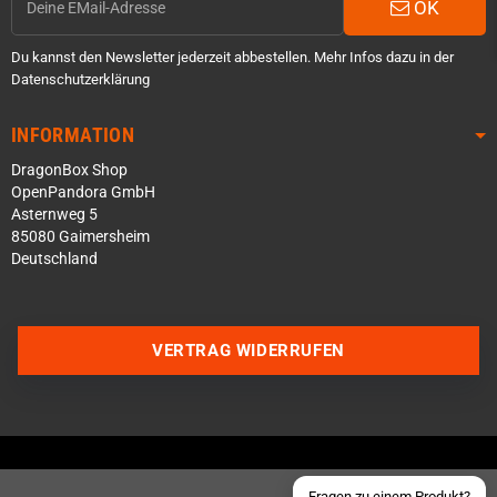
OK
Du kannst den Newsletter jederzeit abbestellen. Mehr Infos dazu in der
Datenschutzerklärung
INFORMATION
DragonBox Shop
OpenPandora GmbH
Asternweg 5
85080 Gaimersheim
Deutschland
Über WhatsApp schreiben
Über Telegram schreiben
VERTRAG WIDERRUFEN
Discord Server beitreten
Facebook Messenger
Schick uns eine eMail
Fragen zu einem Produkt?