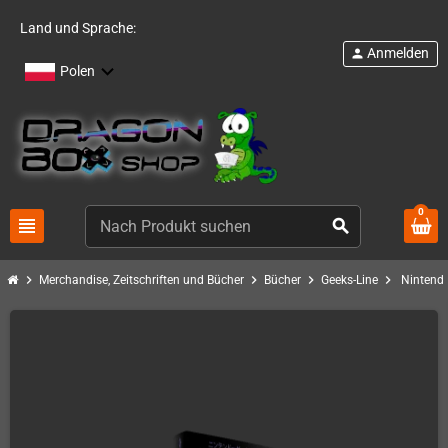
Land und Sprache:
Anmelden
person
Polen
0
view_headline
search
chevron_right
chevron_right
chevron_right
chevron_right
Merchandise, Zeitschriften und Bücher
Bücher
Geeks-Line
Nintend