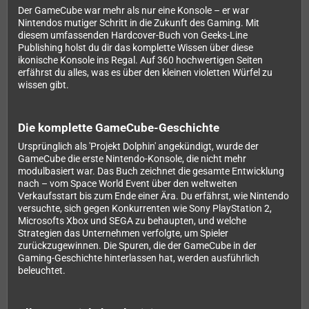
Der GameCube war mehr als nur eine Konsole – er war
Nintendos mutiger Schritt in die Zukunft des Gaming. Mit
diesem umfassenden Hardcover-Buch von Geeks-Line
Publishing holst du dir das komplette Wissen über diese
ikonische Konsole ins Regal. Auf 360 hochwertigen Seiten
erfährst du alles, was es über den kleinen violetten Würfel zu
wissen gibt.
Die komplette GameCube-Geschichte
Ursprünglich als 'Projekt Dolphin' angekündigt, wurde der
GameCube die erste Nintendo-Konsole, die nicht mehr
modulbasiert war. Das Buch zeichnet die gesamte Entwicklung
nach – vom Space World Event über den weltweiten
Verkaufsstart bis zum Ende einer Ära. Du erfährst, wie Nintendo
versuchte, sich gegen Konkurrenten wie Sony PlayStation 2,
Microsofts Xbox und SEGA zu behaupten, und welche
Strategien das Unternehmen verfolgte, um Spieler
zurückzugewinnen. Die Spuren, die der GameCube in der
Gaming-Geschichte hinterlassen hat, werden ausführlich
beleuchtet.