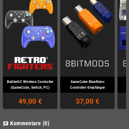
BattlerGC Wireless Controller
GameCube BlueRetro
(GameCube, Switch, PC)
Controller-Empfänger
49,00 €
37,00 €
Kommentare
(0)
chat