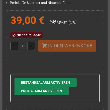
Perfekt für Sammler und Nintendo-Fans
39,00 €
inkl.Mwst. (5%)
Nicht auf Lager
block
IN DEN WARENKORB
shopping_cart
remove
add
BESTANDSALARM AKTIVIEREN
PREISALARM AKTIVIEREN