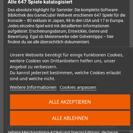
Alle 647 Spiele katalogisiert
Das absolute Highlight für Sammler: Die komplette Software-
Bibliothek des GameCube! Weltweit erschienen 647 Spiele für die
Konsole – 80 exklusiv in Japan, 98 in den USA und 17 in Europa.
Jedes einzelne Spiel wird mit detaillierten Informationen
aufgelistet: Erscheinungsdatum, Entwickler, Genre und
Bewertung. Egal ob Meisterwerke oder Geheimtipps – hier
findest du sie alle übersichtlich dokumentiert.
Unsere Webseite benötigt für einige Funktionen Cookies,
Hardware im Detail
weitere Cookies von Drittanbietern helfen uns, unser
Angebot zu verbessern.
Deutlich kompakter als die klobige Xbox oder PlayStation 2, war
Du kannst jederzeit bestimmen, welche Cookies erlaubt
Nintendos kleiner Würfel ein technologisches Kraftpaket. Das
sind und welche nicht.
Hardware-Kapitel erklärt nicht nur die technischen
Spezifikationen, sondern zeigt auch verschiedene Modelle,
Weitere Informationen
Cookies anpassen
außergewöhnliche Controller und offizielles Zubehör. Von den
optischen Mini-DVDs über die Triforce-Arcade-Hardware bis zu
speziellen Bundle-Verpackungen – hier wird nichts ausgelassen.
ALLE AKZEPTIEREN
ALLE ABLEHNEN
Sammlerstücke und Raritäten
Für echte Fans besonders interessant: Das Buch präsentiert
seltene Merchandising-Artikel und Special Editions, die heute