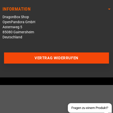
INFORMATION
DragonBox Shop
OpenPandora GmbH
Asternweg 5
85080 Gaimersheim
Deutschland
VERTRAG WIDERRUFEN
Über WhatsApp schreiben
Über Telegram schreiben
Discord Server beitreten
Facebook Messenger
Schick uns eine eMail
Fragen zu einem Produkt?