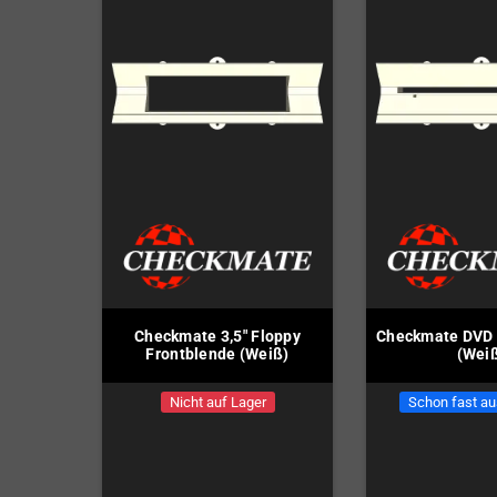
Checkmate 3,5" Floppy
Checkmate DVD 
Frontblende (Weiß)
(Wei
Nicht auf Lager
Schon fast au