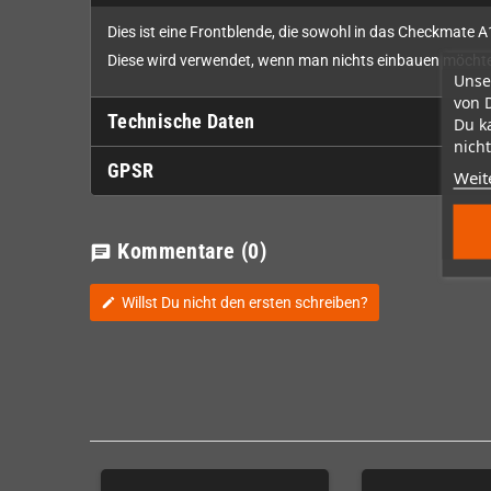
Dies ist eine Frontblende, die sowohl in das Checkmate 
Diese wird verwendet, wenn man nichts einbauen möchte
Unse
von 
Technische Daten
Du k
nicht
GPSR
Weit
Kommentare
(0)
chat
Willst Du nicht den ersten schreiben?
edit