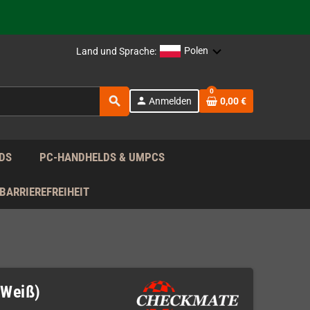
rag nach!
Polen
Land und Sprache:
rag nach!
0
search
person
Anmelden
0,00 €
rag nach!
DS
PC-HANDHELDS & UMPCS
BARRIEREFREIHEIT
(Weiß)