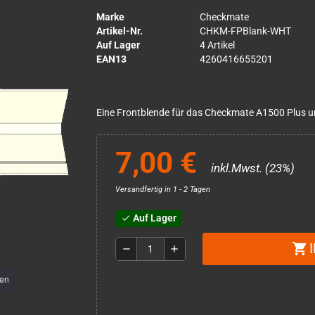
Marke
Checkmate
Artikel-Nr.
CHKM-FPBlank-WHT
Auf Lager
4 Artikel
EAN13
4260416655201
Eine Frontblende für das Checkmate A1500 Plus 
7,00 €
inkl.Mwst. (23%)
Versandfertig in 1 - 2 Tagen
Auf Lager
check
shopping_cart
remove
add
men