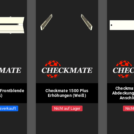
Checkmat
Frontblende
Checkmate 1500 Plus
Abdeckung 
ß)
Erhöhungen (Weiß)
Anschl
sverkauft
Nicht auf Lager
Nicht