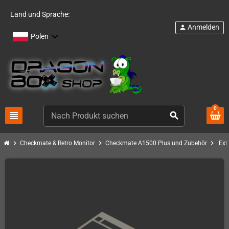
Land und Sprache:
Anmelden
person
Polen
0
view_headline
search
chevron_right
chevron_right
chevron_right
Checkmate & Retro Monitor
Checkmate A1500 Plus und Zubehör
Ext