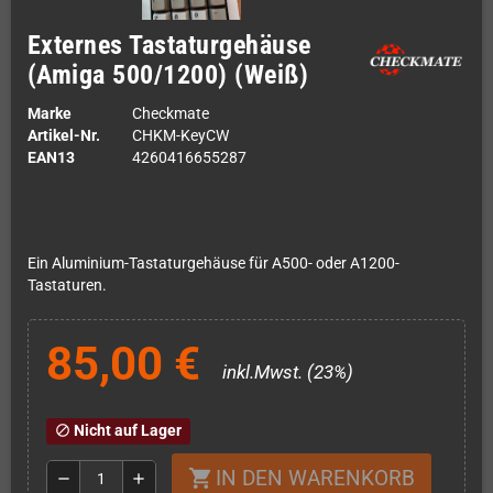
Externes Tastaturgehäuse
(Amiga 500/1200) (Weiß)
Marke
Checkmate
Artikel-Nr.
CHKM-KeyCW
EAN13
4260416655287
Ein Aluminium-Tastaturgehäuse für A500- oder A1200-
Tastaturen.
85,00 €
inkl.Mwst. (23%)
Nicht auf Lager
block
IN DEN WARENKORB
shopping_cart
remove
add