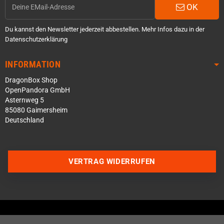
OK
Du kannst den Newsletter jederzeit abbestellen. Mehr Infos dazu in der
Datenschutzerklärung
INFORMATION
DragonBox Shop
OpenPandora GmbH
Asternweg 5
85080 Gaimersheim
Deutschland
Über WhatsApp schreiben
VERTRAG WIDERRUFEN
Über Telegram schreiben
Discord Server beitreten
Facebook Messenger