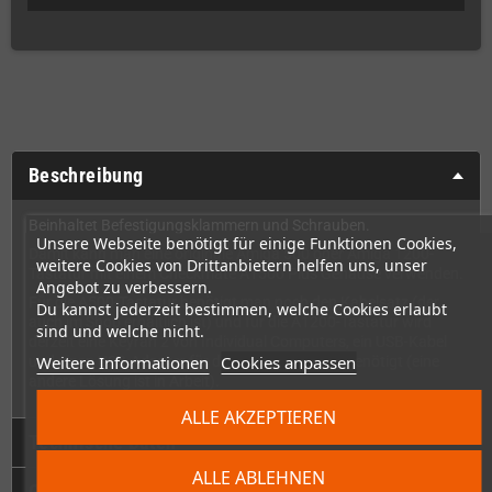
Beschreibung
Beinhaltet Befestigungsklammern und Schrauben.
Unsere Webseite benötigt für einige Funktionen Cookies,
Damit kann man eine originale Amiga 500 oder Amiga 1200-
weitere Cookies von Drittanbietern helfen uns, unser
Tastatur mit einem Checkmate A1500 Plus Gehäuse verwenden.
Angebot zu verbessern.
Für die A500-Tastatur benötigt man noch den Kabelsatz (der
Du kannst jederzeit bestimmen, welche Cookies erlaubt
auch im Shop erhältlich ist) und für die A1200-Tastatur wird
sind und welche nicht.
derzeit eine Keyrah 2 von Individual Computers, ein USB-Kabel
Weitere Informationen
Cookies anpassen
und einen USB-Adapter für die A1200-Tastatur benötigt (eine
andere Lösung ist in Arbeit).
ALLE AKZEPTIEREN
Technische Daten
ALLE ABLEHNEN
GPSR