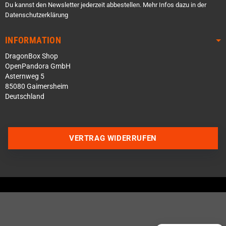
Du kannst den Newsletter jederzeit abbestellen. Mehr Infos dazu in der
Datenschutzerklärung
INFORMATION
DragonBox Shop
OpenPandora GmbH
Asternweg 5
85080 Gaimersheim
Deutschland
Über WhatsApp schreiben
VERTRAG WIDERRUFEN
Über Telegram schreiben
Discord Server beitreten
Facebook Messenger
Schick uns eine eMail