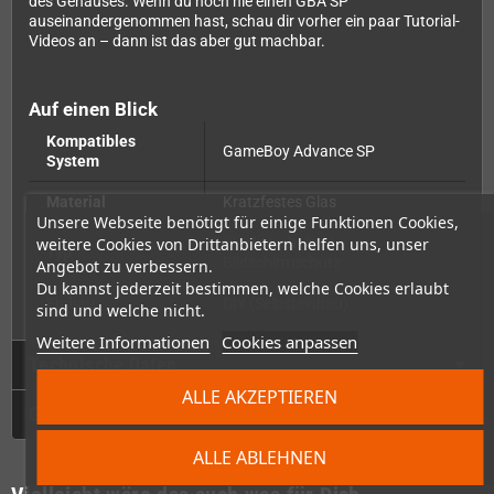
des Gehäuses. Wenn du noch nie einen GBA SP
auseinandergenommen hast, schau dir vorher ein paar Tutorial-
Videos an – dann ist das aber gut machbar.
Auf einen Blick
Kompatibles
GameBoy Advance SP
System
Material
Kratzfestes Glas
Unsere Webseite benötigt für einige Funktionen Cookies,
Displayscheibe /
weitere Cookies von Drittanbietern helfen uns, unser
Typ
Bildschirmschutz
Angebot zu verbessern.
Du kannst jederzeit bestimmen, welche Cookies erlaubt
Einbau
DIY (Selbsteinbau)
sind und welche nicht.
Weitere Informationen
Cookies anpassen
Technische Daten
ALLE AKZEPTIEREN
GPSR
ALLE ABLEHNEN