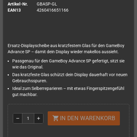
Artikel-Nr.
GBASP-GL
EAN13
4260416651166
Ersatz-Displayscheibe aus kratzfestem Glas für den GameBoy
Advance SP – damit dein Display wieder makellos aussieht.
Passgenau für den GameBoy Advance SP gefertigt, sitzt sie
wie das Original.
Das kratzfeste Glas schützt dein Display dauerhaft vor neuen
Gebrauchsspuren.
Ideal zum Selberreparieren – mit etwas Fingerspitzengefühl
gut machbar.
IN DEN WARENKORB
shopping_cart
remove
add