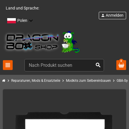
Land und Sprache:
Anmelden
person
Polen
0
view_headline
search
chevron_right
chevron_right
chevron_right
Reparaturen, Mods & Ersatzteile
Modkits zum Selbereinbauen
GBA-Sy