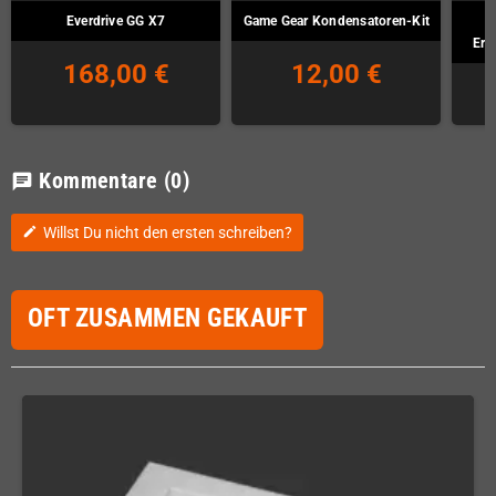
Everdrive GG X7
Game Gear Kondensatoren-Kit
Ers
168,00 €
12,00 €
Kommentare
(0)
chat
Willst Du nicht den ersten schreiben?
edit
OFT ZUSAMMEN GEKAUFT