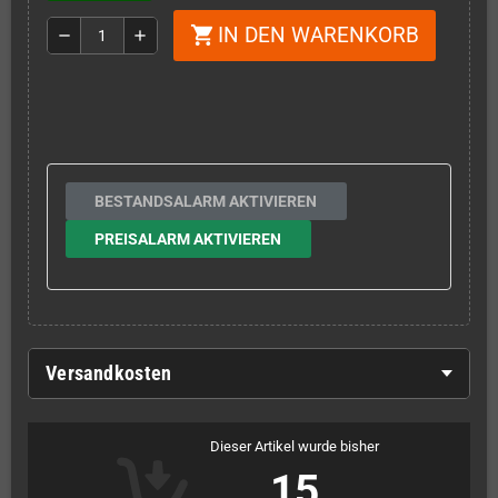
IN DEN WARENKORB
shopping_cart
remove
add
BESTANDSALARM AKTIVIEREN
PREISALARM AKTIVIEREN
Versandkosten
Dieser Artikel wurde bisher
15