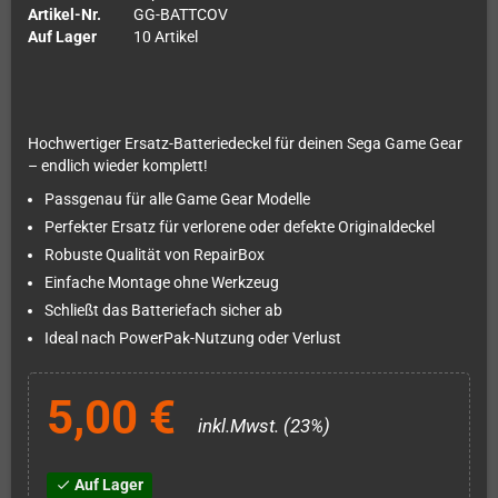
Artikel-Nr.
GG-BATTCOV
Auf Lager
10 Artikel
Hochwertiger Ersatz-Batteriedeckel für deinen Sega Game Gear
– endlich wieder komplett!
Passgenau für alle Game Gear Modelle
Perfekter Ersatz für verlorene oder defekte Originaldeckel
Robuste Qualität von RepairBox
Einfache Montage ohne Werkzeug
Schließt das Batteriefach sicher ab
Ideal nach PowerPak-Nutzung oder Verlust
5,00 €
inkl.Mwst. (23%)
Auf Lager
check