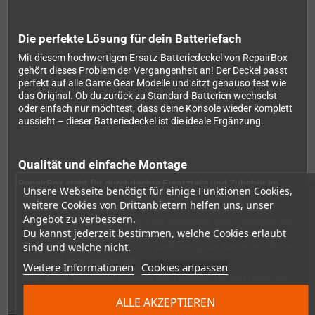
Die perfekte Lösung für dein Batteriefach
Mit diesem hochwertigen Ersatz-Batteriedeckel von RepairBox
gehört dieses Problem der Vergangenheit an! Der Deckel passt
perfekt auf alle Game Gear Modelle und sitzt genauso fest wie
das Original. Ob du zurück zu Standard-Batterien wechselst
oder einfach nur möchtest, dass deine Konsole wieder komplett
aussieht – dieser Batteriedeckel ist die ideale Ergänzung.
Qualität und einfache Montage
RepairBox steht für durchdachte Ersatzteile und Zubehör im
Unsere Webseite benötigt für einige Funktionen Cookies,
Retro-Gaming-Bereich. Der Batteriedeckel überzeugt durch seine
weitere Cookies von Drittanbietern helfen uns, unser
robuste Verarbeitung und lässt sich kinderleicht montieren –
Angebot zu verbessern.
einfach aufsetzen und fertig. Kein Werkzeug, kein Fummelei. So
Du kannst jederzeit bestimmen, welche Cookies erlaubt
machst du deinen geliebten Game Gear im Handumdrehen
sind und welche nicht.
wieder vollständig und schützt gleichzeitig das Batteriefach vor
Staub und Beschädigungen.
Weitere Informationen
Cookies anpassen
Gönn deiner Handheld-Konsole das fehlende Teil und freue dich
über den kompletten Look deines Game Gear!
ALLE AKZEPTIEREN