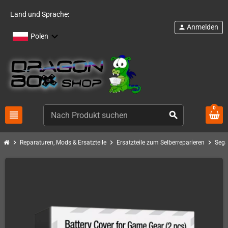
Land und Sprache:
Anmelden
person
Polen
0
view_headline
search
chevron_right
chevron_right
chevron_right
Reparaturen, Mods & Ersatzteile
Ersatzteile zum Selberreparieren
Sega