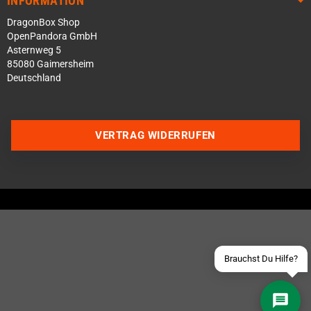
INFORMATION
DragonBox Shop
OpenPandora GmbH
Asternweg 5
85080 Gaimersheim
Deutschland
Über WhatsApp schreiben
VERTRAG WIDERRUFEN
Über Telegram schreiben
Discord Server beitreten
Facebook Messenger
Schick uns eine eMail
Brauchst Du Hilfe?