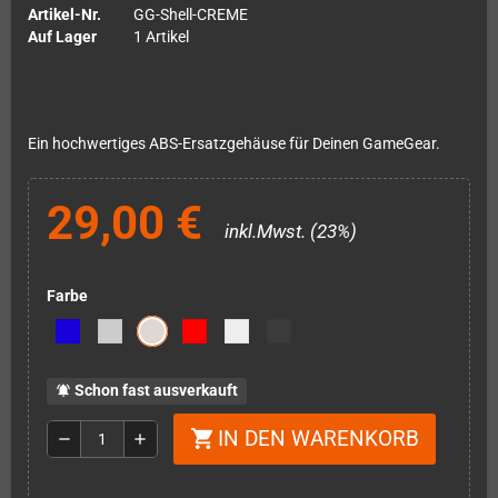
Artikel-Nr.
GG-Shell-CREME
Auf Lager
1 Artikel
Ein hochwertiges ABS-Ersatzgehäuse für Deinen GameGear.
29,00 €
inkl.Mwst. (23%)
Farbe
Schon fast ausverkauft
notifications_active
IN DEN WARENKORB
shopping_cart
remove
add