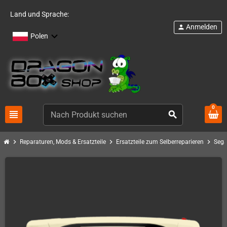
Land und Sprache:
Anmelden
person
Polen
0
view_headline
search
chevron_right
chevron_right
chevron_right
Reparaturen, Mods & Ersatzteile
Ersatzteile zum Selberreparieren
Sega