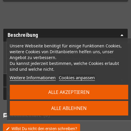
Beschreibung
Unsere Webseite benötigt für einige Funktionen Cookies,
Das Kit besteht aus der Ober- und Unterseite,
weitere Cookies von Drittanbietern helfen uns, unser
Anschlussabdeckungen, Batteriedeckeln, Schrauben,
Angebot zu verbessern.
Metallfedern, dem Metallschutz für den Modulschacht, einer
Du kannst jederzeit bestimmen, welche Cookies erlaubt
Glasfrontscheibe sowie neuen Buttons.
sind und welche nicht.
Weitere Informationen
Cookies anpassen
Technische Daten
ALLE AKZEPTIEREN
GPSR
ALLE ABLEHNEN
Kommentare
(0)
chat
Willst Du nicht den ersten schreiben?
edit