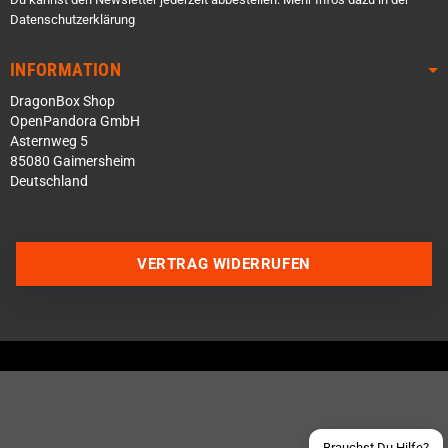
Datenschutzerklärung
INFORMATION
DragonBox Shop
OpenPandora GmbH
Asternweg 5
85080 Gaimersheim
Deutschland
Über WhatsApp schreiben
VERTRAG WIDERRUFEN
Über Telegram schreiben
Discord Server beitreten
Facebook Messenger
Schick uns eine eMail
Brauchst Du Hilfe?