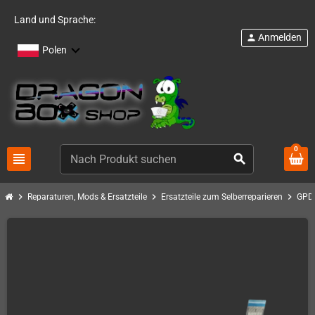
Land und Sprache:
Anmelden
person
Polen
0
view_headline
search
chevron_right
chevron_right
chevron_right
Reparaturen, Mods & Ersatzteile
Ersatzteile zum Selberreparieren
GPD