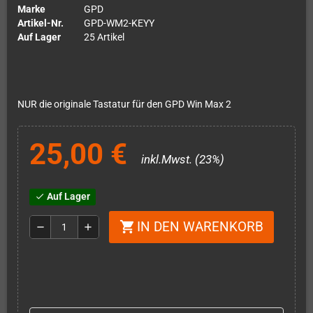
Marke
GPD
Artikel-Nr.
GPD-WM2-KEYY
Auf Lager
25 Artikel
NUR die originale Tastatur für den GPD Win Max 2
25,00 €
inkl.Mwst. (23%)
Auf Lager
check
IN DEN WARENKORB
shopping_cart
remove
add